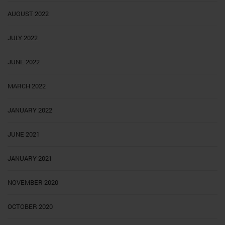
AUGUST 2022
JULY 2022
JUNE 2022
MARCH 2022
JANUARY 2022
JUNE 2021
JANUARY 2021
NOVEMBER 2020
OCTOBER 2020