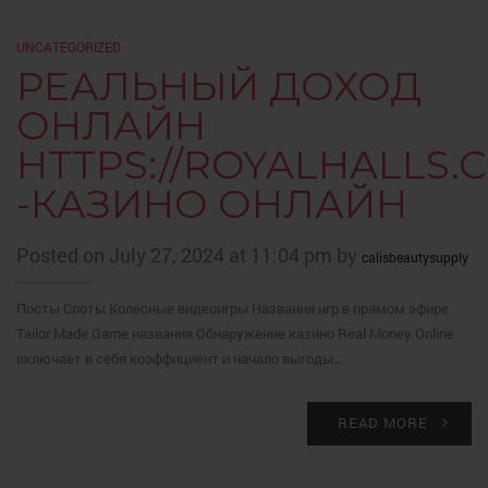
UNCATEGORIZED
РЕАЛЬНЫЙ ДОХОД
ОНЛАЙН
HTTPS://ROYALHALLS.
-КАЗИНО ОНЛАЙН
Posted on July 27, 2024 at 11:04 pm by
calisbeautysupply
Посты Слоты Колесные видеоигры Названия игр в прямом эфире
Tailor Made Game названия Обнаружение казино Real Money Online
включает в себя коэффициент и начало выгоды…
READ MORE