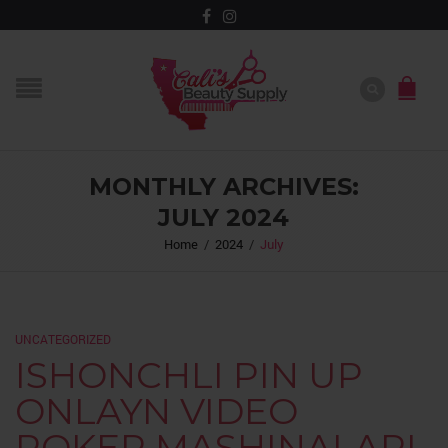
MONTHLY ARCHIVES:
JULY 2024
Home
/
2024
/
July
UNCATEGORIZED
ISHONCHLI PIN UP
ONLAYN VIDEO
POKER MASHINALARI