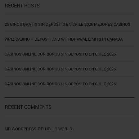
RECENT POSTS
25 GIROS GRATIS SIN DEPÓSITO EN CHILE 2026 MEJORES CASINOS
WINZ CASINO – DEPOSIT AND WITHDRAWAL LIMITS IN CANADA
CASINOS ONLINE CON BONOS SIN DEPÓSITO EN CHILE 2026
CASINOS ONLINE CON BONOS SIN DEPÓSITO EN CHILE 2026
CASINOS ONLINE CON BONOS SIN DEPÓSITO EN CHILE 2026
RECENT COMMENTS
on
MR WORDPRESS
HELLO WORLD!