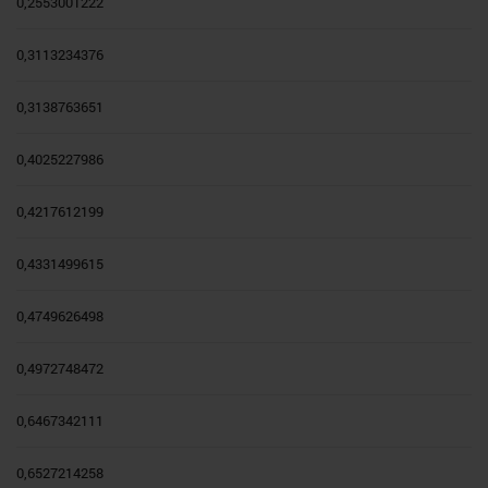
0,2553001222
0,3113234376
0,3138763651
0,4025227986
0,4217612199
0,4331499615
0,4749626498
0,4972748472
0,6467342111
0,6527214258