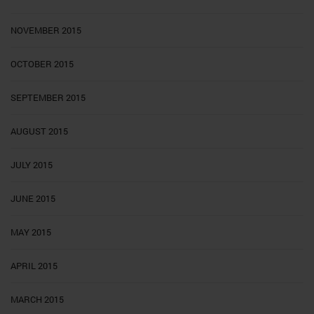
NOVEMBER 2015
OCTOBER 2015
SEPTEMBER 2015
AUGUST 2015
JULY 2015
JUNE 2015
MAY 2015
APRIL 2015
MARCH 2015