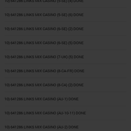
10) 641286 LINKS MIX CASINO (5-SE) (4) DONE
10) 641286 LINKS MIX CASINO (5-SE) (6) DONE
10) 641286 LINKS MIX CASINO (6-SE) (2) DONE
10) 641286 LINKS MIX CASINO (6-SE) (5) DONE
10) 641286 LINKS MIX CASINO (7-UK) (5) DONE
10) 641286 LINKS MIX CASINO (8-CA-FR) DONE
10) 641286 LINKS MIX CASINO (8-CA) (2) DONE
10) 641286 LINKS MIX CASINO (AU-1) DONE
10) 641286 LINKS MIX CASINO (AU-10-11) DONE
10) 641286 LINKS MIX CASINO (AU-2) DONE