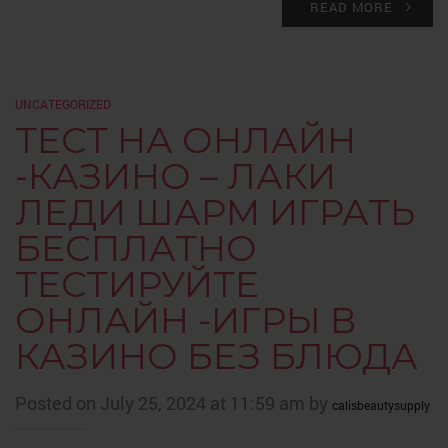
READ MORE
UNCATEGORIZED
ТЕСТ НА ОНЛАЙН
-КАЗИНО – ЛАКИ
ЛЕДИ ШАРМ ИГРАТЬ
БЕСПЛАТНО
ТЕСТИРУЙТЕ
ОНЛАЙН -ИГРЫ В
КАЗИНО БЕЗ БЛЮДА
Posted on July 25, 2024 at 11:59 am by
calisbeautysupply