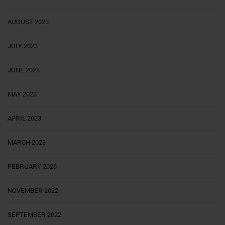
AUGUST 2023
JULY 2023
JUNE 2023
MAY 2023
APRIL 2023
MARCH 2023
FEBRUARY 2023
NOVEMBER 2022
SEPTEMBER 2022