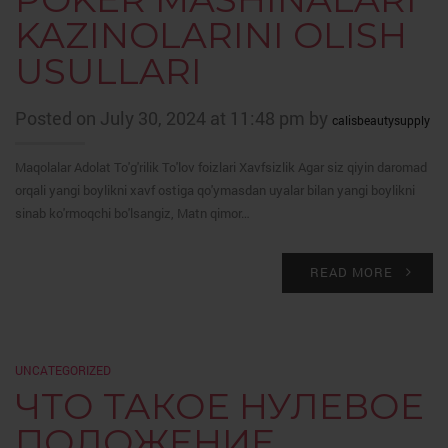
KAZINOLARINI OLISH
USULLARI
Posted on July 30, 2024 at 11:48 pm by
calisbeautysupply
Maqolalar Adolat To'g'rilik To'lov foizlari Xavfsizlik Agar siz qiyin daromad
orqali yangi boylikni xavf ostiga qo'ymasdan uyalar bilan yangi boylikni
sinab ko'rmoqchi bo'lsangiz, Matn qimor…
READ MORE
UNCATEGORIZED
ЧТО ТАКОЕ НУЛЕВОЕ
ПОЛОЖЕНИЕ