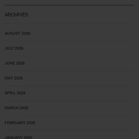
ARCHIVES
AUGUST 2026
JULY 2026
JUNE 2026
MAY 2026
APRIL 2026
MARCH 2026
FEBRUARY 2026
JANUARY 2026