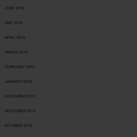
JUNE 2016
MAY 2016
APRIL 2016
MARCH 2016
FEBRUARY 2016
JANUARY 2016
DECEMBER 2015
NOVEMBER 2015
OCTOBER 2015