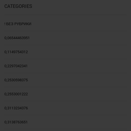
CATEGORIES
! БЕЗ РУБРИКИ
0,06544463951
0,1149754312
0,2297042341
0,2530598375
0,2553001222
0,3113234376
0,3138763651