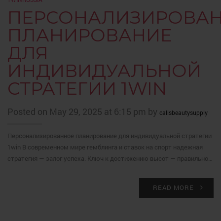
ПЕРСОНАЛИЗИРОВА
ПЛАНИРОВАНИЕ
ДЛЯ
ИНДИВИДУАЛЬНОЙ
СТРАТЕГИИ 1WIN
Posted on May 29, 2025 at 6:15 pm by
calisbeautysupply
Персонализированное планирование для индивидуальной стратегии
1win В современном мире гемблинга и ставок на спорт надежная
стратегия — залог успеха. Ключ к достижению высот — правильно…
READ MORE