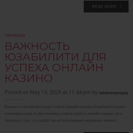
READ MORE
1WINRUSSIA
ВАЖНОСТЬ
ЮЗАБИЛИТИ ДЛЯ
УСПЕХА ОНЛАЙН
КАЗИНО
Posted on May 13, 2025 at 11:44 pm by
calisbeautysupply
Важность Юзабилити для Успеха Онлайн Казино Юзабилити играет
ключевую роль в обеспечении успеха любого онлайн казино. Это
связано с тем, что удобство использования напрямую влияет…