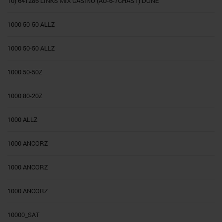
10) 641286 LINKS MIX CASINO (AU-6-7CHAST) DONE
1000 50-50 ALLZ
1000 50-50 ALLZ
1000 50-50Z
1000 80-20Z
1000 ALLZ
1000 ANCORZ
1000 ANCORZ
1000 ANCORZ
10000_SAT