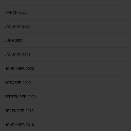
MARCH 2022
JANUARY 2022
JUNE 2021
JANUARY 2021
NOVEMBER 2020
OCTOBER 2020
SEPTEMBER 2020
DECEMBER 2018
NOVEMBER 2018