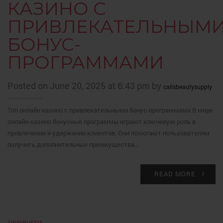
КАЗИНО С
ПРИВЛЕКАТЕЛЬНЫМ
БОНУС-
ПРОГРАММАМИ
Posted on June 20, 2025 at 6:43 pm by
calisbeautysupply
Топ онлайн казино с привлекательными бонус-программами В мире
онлайн-казино бонусные программы играют ключевую роль в
привлечении и удержании клиентов. Они помогают пользователям
получить дополнительные преимущества…
READ MORE
1WINRUSSIA