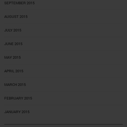
SEPTEMBER 2015
AUGUST 2015
JULY 2015
JUNE 2015
MAY 2015
APRIL 2015
MARCH 2015
FEBRUARY 2015
JANUARY 2015