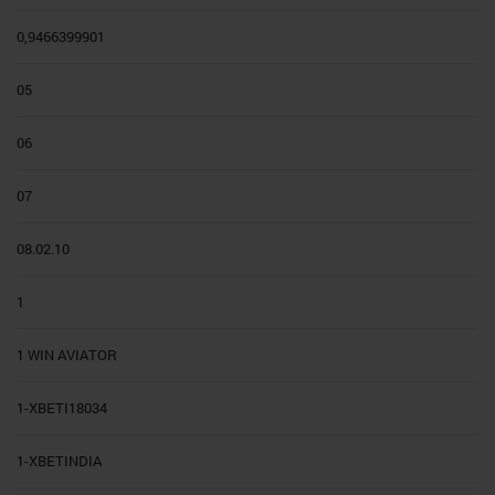
0,9466399901
05
06
07
08.02.10
1
1 WIN AVIATOR
1-XBETI18034
1-XBETINDIA