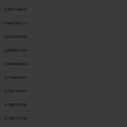
0,4972748472
0,6467342111
0,6527214258
0,6856501329
0,7088523982
0,7154820701
0,7561184477
0,7590791859
0,7999776739