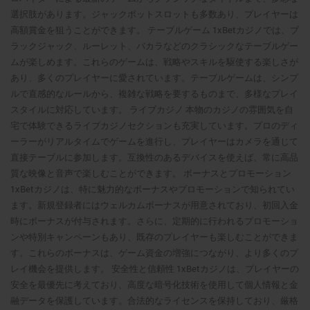
選択肢があります。ジャックポットスロットも多数あり、プレイヤーは
高額賞金を狙うことができます。 テーブルゲーム 1xBetカジノでは、ブ
ラックジャック、ルーレット、バカラなどのクラシックなテーブルゲー
ムが楽しめます。これらのゲームは、戦略やスキルを駆使する楽しさが
あり、多くのプレイヤーに愛されています。テーブルゲームは、シンプ
ルで直感的なルールから、複雑な戦略を要するものまで、多様なプレイ
スタイルに対応しています。 ライブカジノ 本物のカジノの雰囲気を自
宅で体験できるライブカジノセクションも充実しています。プロのディ
ーラーがリアルタイムでゲームを進行し、プレイヤーはカメラを通じて
直接テーブルに参加します。互換性のあるデバイスを使えば、常に高品
質な映像と音声で楽しむことができます。 ボーナスとプロモーション
1xBetカジノは、特に魅力的なボーナスやプロモーションで知られてい
ます。新規登録者にはウェルカムボーナスが用意されており、初回入金
時にボーナスが付与されます。さらに、定期的に行われるプロモーショ
ンや特別キャンペーンもあり、既存のプレイヤーも楽しむことができま
す。これらのボーナスは、ゲーム資金の増強につながり、より多くのプ
レイ機会を提供します。 安全性と信頼性 1xBetカジノは、プレイヤーの
安全を最優先に考えており、高度な暗号化技術を使用して個人情報と金
融データを保護しています。合法的なライセンスを保持しており、厳格