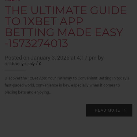
THE ULTIMATE GUIDE
TO 1XBET APP
BETTING MADE EASY
-1573274013
Posted on January 3, 2026 at 4:17 pm by
/
calisbeautysupply
0
Discover the 1xBet App: Your Pathway to Convenient Betting In today’s
fast-paced world, convenience is key, especially when it comes to
placing bets and enjoying…
READ MORE