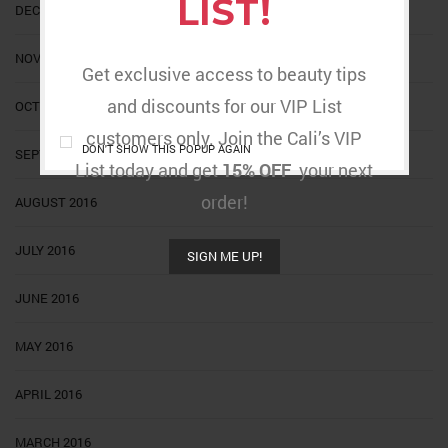
LIST!
DECEMBER 2016
NOVEMBER 2016
Get exclusive access to beauty tips
and discounts for our VIP List
OCTOBER 2016
customers only. Join the Cali’s VIP
DON'T SHOW THIS POPUP AGAIN
SEPTEMBER 2016
List today and get
15% OFF
your next
order!
AUGUST 2016
JULY 2016
SIGN ME UP!
JUNE 2016
MAY 2016
APRIL 2016
MARCH 2016