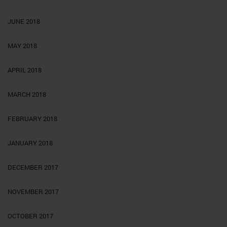
JUNE 2018
MAY 2018
APRIL 2018
MARCH 2018
FEBRUARY 2018
JANUARY 2018
DECEMBER 2017
NOVEMBER 2017
OCTOBER 2017