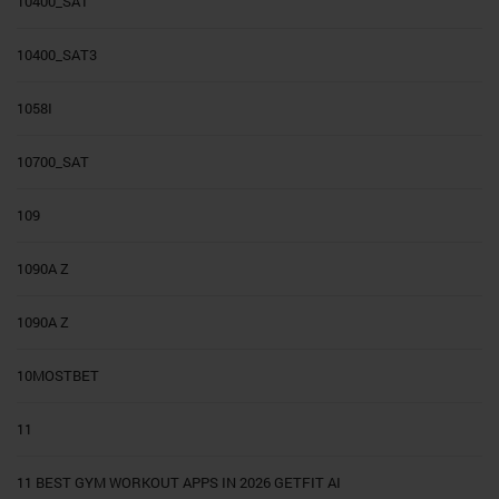
10400_SAT
10400_SAT3
1058I
10700_SAT
109
1090A Z
1090A Z
10MOSTBET
11
11 BEST GYM WORKOUT APPS IN 2026 GETFIT AI