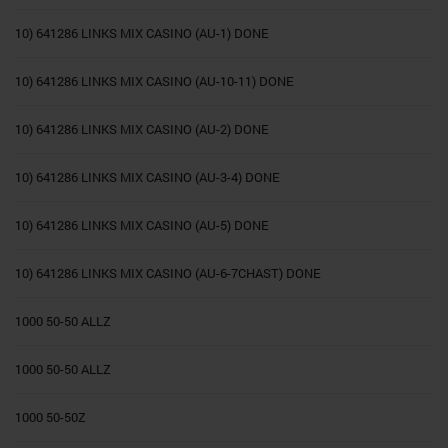
10) 641286 LINKS MIX CASINO (AU-1) DONE
10) 641286 LINKS MIX CASINO (AU-10-11) DONE
10) 641286 LINKS MIX CASINO (AU-2) DONE
10) 641286 LINKS MIX CASINO (AU-3-4) DONE
10) 641286 LINKS MIX CASINO (AU-5) DONE
10) 641286 LINKS MIX CASINO (AU-6-7CHAST) DONE
1000 50-50 ALLZ
1000 50-50 ALLZ
1000 50-50Z