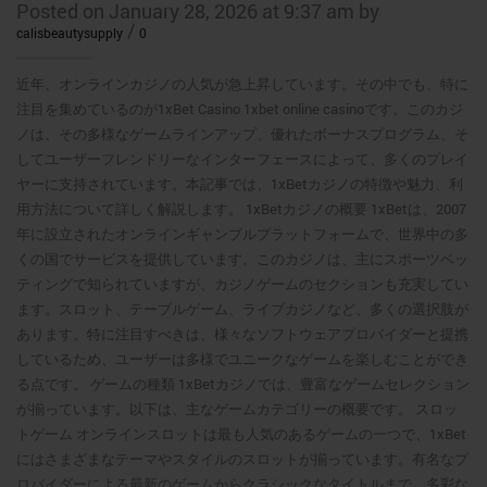
Posted on January 28, 2026 at 9:37 am by
/
calisbeautysupply
0
近年、オンラインカジノの人気が急上昇しています。その中でも、特に
注目を集めているのが1xBet Casino 1xbet online casinoです。このカジ
ノは、その多様なゲームラインアップ、優れたボーナスプログラム、そ
してユーザーフレンドリーなインターフェースによって、多くのプレイ
ヤーに支持されています。本記事では、1xBetカジノの特徴や魅力、利
用方法について詳しく解説します。 1xBetカジノの概要 1xBetは、2007
年に設立されたオンラインギャンブルプラットフォームで、世界中の多
くの国でサービスを提供しています。このカジノは、主にスポーツベッ
ティングで知られていますが、カジノゲームのセクションも充実してい
ます。スロット、テーブルゲーム、ライブカジノなど、多くの選択肢が
あります。特に注目すべきは、様々なソフトウェアプロバイダーと提携
しているため、ユーザーは多様でユニークなゲームを楽しむことができ
る点です。 ゲームの種類 1xBetカジノでは、豊富なゲームセレクション
が揃っています。以下は、主なゲームカテゴリーの概要です。 スロッ
トゲーム オンラインスロットは最も人気のあるゲームの一つで、1xBet
にはさまざまなテーマやスタイルのスロットが揃っています。有名なプ
ロバイダーによる最新のゲームからクラシックなタイトルまで、多彩な