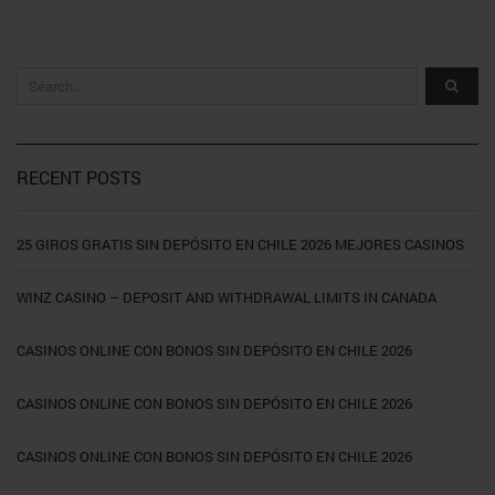
RECENT POSTS
25 GIROS GRATIS SIN DEPÓSITO EN CHILE 2026 MEJORES CASINOS
WINZ CASINO – DEPOSIT AND WITHDRAWAL LIMITS IN CANADA
CASINOS ONLINE CON BONOS SIN DEPÓSITO EN CHILE 2026
CASINOS ONLINE CON BONOS SIN DEPÓSITO EN CHILE 2026
CASINOS ONLINE CON BONOS SIN DEPÓSITO EN CHILE 2026