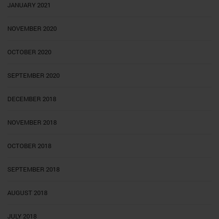
JANUARY 2021
NOVEMBER 2020
OCTOBER 2020
SEPTEMBER 2020
DECEMBER 2018
NOVEMBER 2018
OCTOBER 2018
SEPTEMBER 2018
AUGUST 2018
JULY 2018