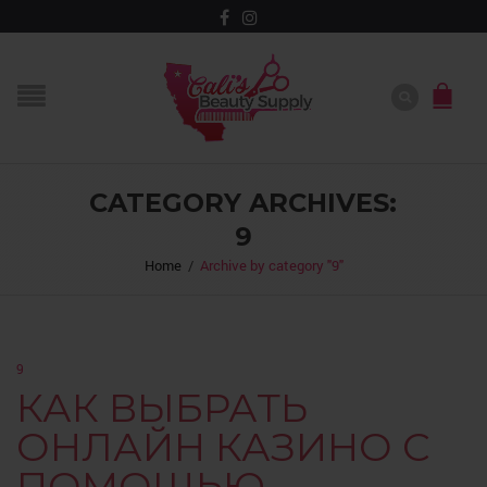
CATEGORY ARCHIVES:
9
Home
/
Archive by category "9"
9
КАК ВЫБРАТЬ
ОНЛАЙН КАЗИНО С
ПОМОЩЬЮ