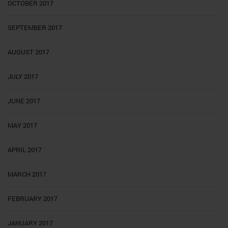
OCTOBER 2017
SEPTEMBER 2017
AUGUST 2017
JULY 2017
JUNE 2017
MAY 2017
APRIL 2017
MARCH 2017
FEBRUARY 2017
JANUARY 2017