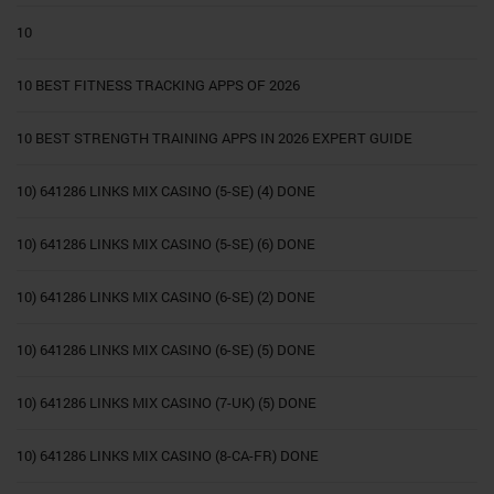
10
10 BEST FITNESS TRACKING APPS OF 2026
10 BEST STRENGTH TRAINING APPS IN 2026 EXPERT GUIDE
10) 641286 LINKS MIX CASINO (5-SE) (4) DONE
10) 641286 LINKS MIX CASINO (5-SE) (6) DONE
10) 641286 LINKS MIX CASINO (6-SE) (2) DONE
10) 641286 LINKS MIX CASINO (6-SE) (5) DONE
10) 641286 LINKS MIX CASINO (7-UK) (5) DONE
10) 641286 LINKS MIX CASINO (8-CA-FR) DONE