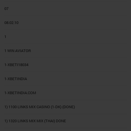
07
08.02.10
1
1 WIN AVIATOR
1-XBETI18034
1-XBETINDIA
1-XBETINDIA.COM
1) 1100 LINKS MIX CASINO (1-DK) (DONE)
1) 1320 LINKS MIX MIX (THAI) DONE