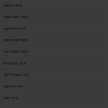
MARCH 2016
FEBRUARY 2016
JANUARY 2016
DECEMBER 2015
NOVEMBER 2015
OCTOBER 2015
SEPTEMBER 2015
AUGUST 2015
JULY 2015