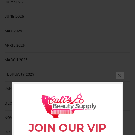
JULY 2025
JUNE 2025
MAY 2025
APRIL 2025
MARCH 2025
FEBRUARY 2025
JANUARY 2025
DECEMBER 2024
NOVEMBER 2024
JOIN OUR VIP
OCTOBER 2024