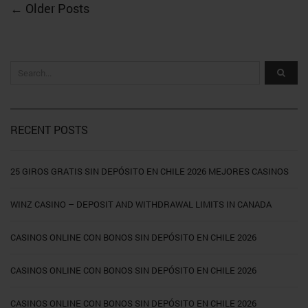
← Older Posts
RECENT POSTS
25 GIROS GRATIS SIN DEPÓSITO EN CHILE 2026 MEJORES CASINOS
WINZ CASINO – DEPOSIT AND WITHDRAWAL LIMITS IN CANADA
CASINOS ONLINE CON BONOS SIN DEPÓSITO EN CHILE 2026
CASINOS ONLINE CON BONOS SIN DEPÓSITO EN CHILE 2026
CASINOS ONLINE CON BONOS SIN DEPÓSITO EN CHILE 2026