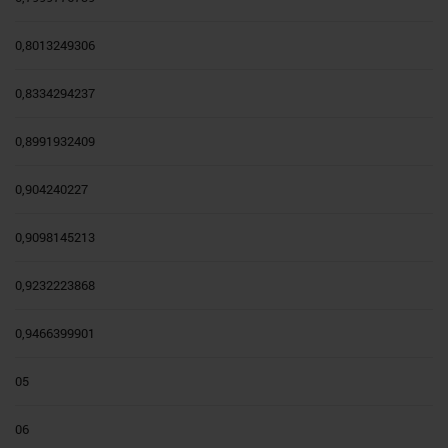
0,8013249306
0,8334294237
0,8991932409
0,904240227
0,9098145213
0,9232223868
0,9466399901
05
06