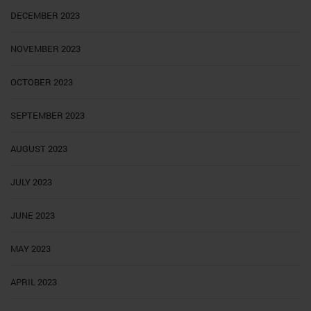
DECEMBER 2023
NOVEMBER 2023
OCTOBER 2023
SEPTEMBER 2023
AUGUST 2023
JULY 2023
JUNE 2023
MAY 2023
APRIL 2023