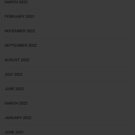
MARCH 2023
FEBRUARY 2023
NOVEMBER 2022
SEPTEMBER 2022
AUGUST 2022
JULY 2022
JUNE 2022
MARCH 2022
JANUARY 2022
JUNE 2021