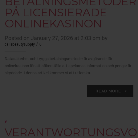
BETALNINGSMETODER
PÅ LICENSIERADE
ONLINEKASINON
Posted on January 27, 2026 at 2:03 pm by
/
calisbeautysupply
0
Datasäkerhet och trygga betalningsmetoder är avgörande för
onlinekasinon för att säkerställa att spelarnas information och pengar är
skyddade. I denna artikel kommer vi att utforska…
READ MORE
9
VERANTWORTUNGSVO