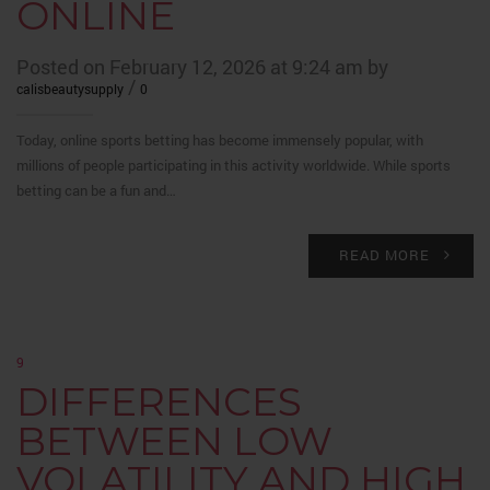
ONLINE
Posted on February 12, 2026 at 9:24 am by
/
calisbeautysupply
0
Today, online sports betting has become immensely popular, with
millions of people participating in this activity worldwide. While sports
betting can be a fun and…
READ MORE
9
DIFFERENCES
BETWEEN LOW
VOLATILITY AND HIGH