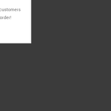
t customers
order!