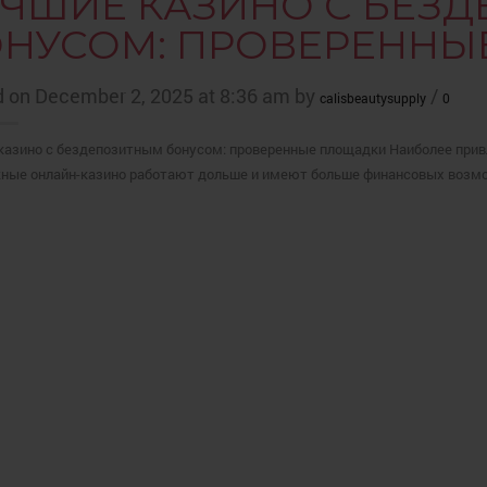
ЧШИЕ КАЗИНО С БЕЗ
НУСОМ: ПРОВЕРЕННЫ
 on December 2, 2025 at 8:36 am by
/
calisbeautysupply
0
казино с бездепозитным бонусом: проверенные площадки Наиболее привл
ные онлайн-казино работают дольше и имеют больше финансовых возм