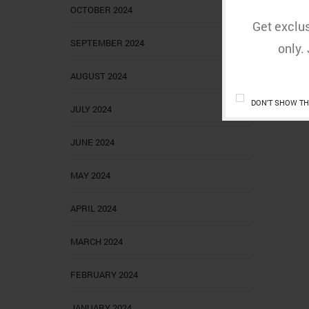
OCTOBER 2024
Get exclus
SEPTEMBER 2024
only.
AUGUST 2024
DON'T SHOW TH
JULY 2024
JUNE 2024
MAY 2024
APRIL 2024
MARCH 2024
FEBRUARY 2024
JANUARY 2024