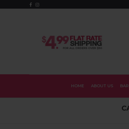
HOME
ABOUT US
BAR
C