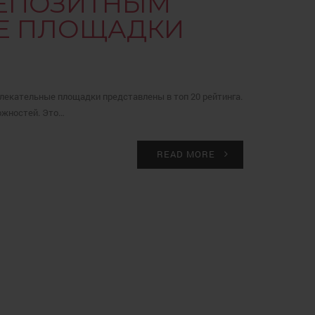
ДЕПОЗИТНЫМ
Е ПЛОЩАДКИ
екательные площадки представлены в топ 20 рейтинга.
ожностей. Это…
READ MORE