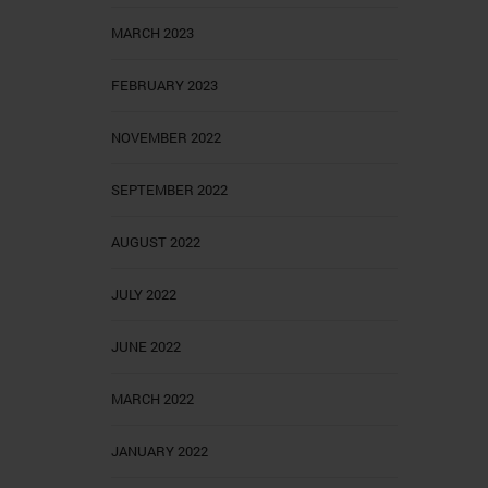
MARCH 2023
FEBRUARY 2023
NOVEMBER 2022
SEPTEMBER 2022
AUGUST 2022
JULY 2022
JUNE 2022
MARCH 2022
JANUARY 2022