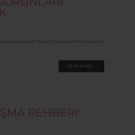
 SORUNLARI
K
an kararsızlıklardır. Türkiye’de sık sık güncellenen adresler
READ MORE
ŞMA REHBERI: