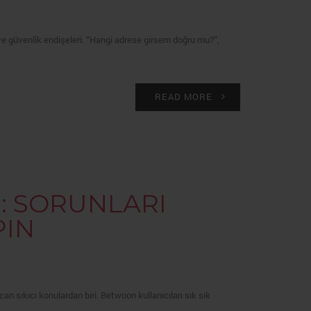
 ve güvenlik endişeleri. “Hangi adrese girsem doğru mu?”,
READ MORE
: SORUNLARI
PIN
can sıkıcı konulardan biri. Betwoon kullanıcıları sık sık