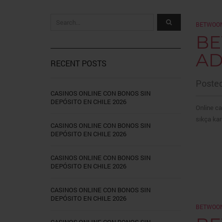
BETWOON
BE
AD
RECENT POSTS
Posted
CASINOS ONLINE CON BONOS SIN
DEPÓSITO EN CHILE 2026
Online ca
sıkça kar
CASINOS ONLINE CON BONOS SIN
DEPÓSITO EN CHILE 2026
CASINOS ONLINE CON BONOS SIN
DEPÓSITO EN CHILE 2026
CASINOS ONLINE CON BONOS SIN
DEPÓSITO EN CHILE 2026
BETWOON
CASINOS ONLINE CON BONOS SIN