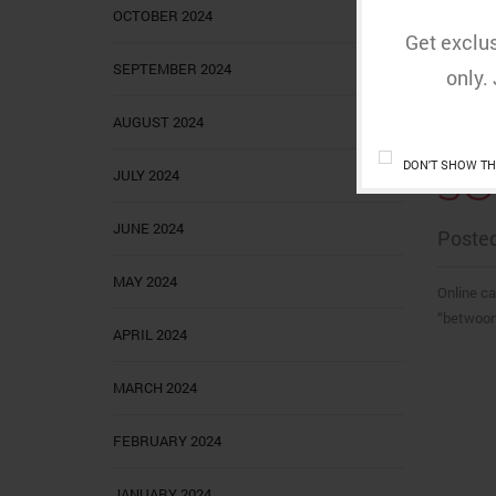
OCTOBER 2024
Get exclus
SEPTEMBER 2024
only.
BETWOON
AUGUST 2024
BE
DON'T SHOW TH
SO
JULY 2024
JUNE 2024
Posted
MAY 2024
Online ca
“betwoon 
APRIL 2024
MARCH 2024
FEBRUARY 2024
JANUARY 2024