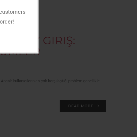
t customers
order!
KOLAY GIRIŞ:
ZÜMLER
 Ancak kullanıcıların en çok karşılaştığı problem genellikle
READ MORE