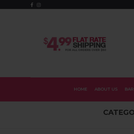
HOME
ABOUT US
BAR
CATEGO