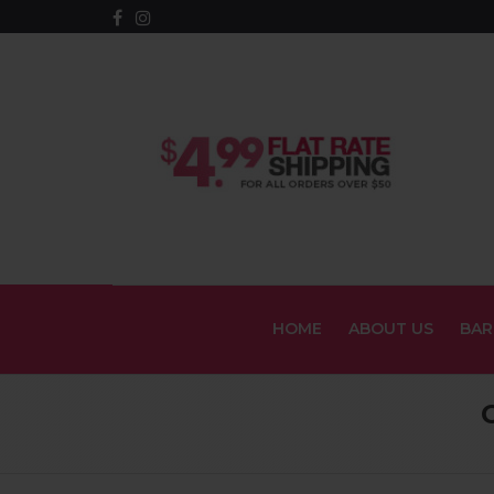
HOME
ABOUT US
BAR