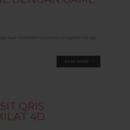
 agar dapat memastikan kenyamanan penggemar bola agar
READ MORE
SIT QRIS
KILAT 4D