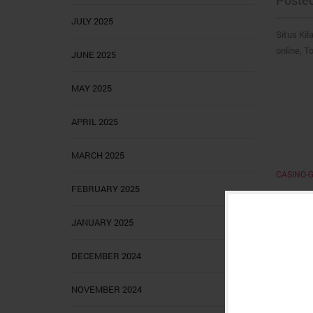
JULY 2025
Situs Kil
online, 
JUNE 2025
MAY 2025
APRIL 2025
MARCH 2025
CASINO-
FEBRUARY 2025
GI
RE
JANUARY 2025
Posted
DECEMBER 2024
NOVEMBER 2024
Gila123 
kami se