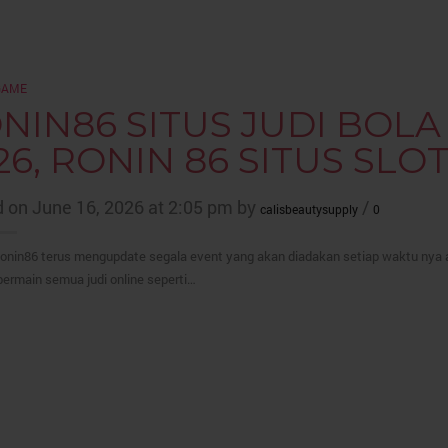
GAME
NIN86 SITUS JUDI BOLA
26, RONIN 86 SITUS SLO
 on June 16, 2026 at 2:05 pm by
/
calisbeautysupply
0
nin86 terus mengupdate segala event yang akan diadakan setiap waktu nya
ermain semua judi online seperti…