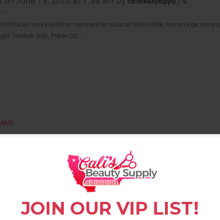
calisbeautysupply
0
at4d bukan hanya sedekar memberikan pasaran bola online, namun juga menyaji
Togel, Tembak Ikan, Poker QQ…
GAME
LA 123: SITUS PROVIDER
SMI DAN TERBAIK 2026
 on June 18, 2026 at 11:00 am by
/
calisbeautysupply
0
JOIN OUR VIP LIST!
sudah berdiri beberapa tahun terakhir ini dan sudah terbukti dengan sistem k
rta memberikan kenyamanan…