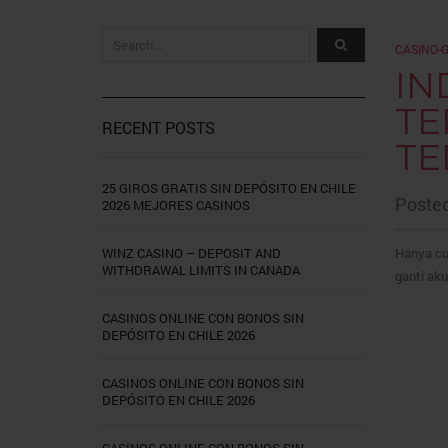
CASINO-
IN
TE
RECENT POSTS
TE
25 GIROS GRATIS SIN DEPÓSITO EN CHILE
Posted
2026 MEJORES CASINOS
WINZ CASINO – DEPOSIT AND
Hanya cu
WITHDRAWAL LIMITS IN CANADA
ganti ak
CASINOS ONLINE CON BONOS SIN
DEPÓSITO EN CHILE 2026
CASINOS ONLINE CON BONOS SIN
DEPÓSITO EN CHILE 2026
CASINOS ONLINE CON BONOS SIN