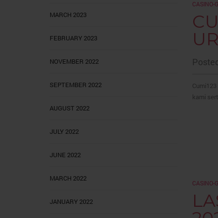
CASINO-
MARCH 2023
CU
UR
FEBRUARY 2023
Posted
NOVEMBER 2022
SEPTEMBER 2022
Cumi123 
kami se
AUGUST 2022
JULY 2022
JUNE 2022
MARCH 2022
CASINO-
LA
JANUARY 2022