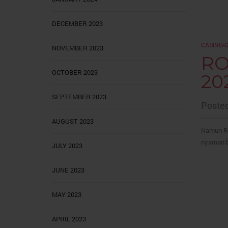
DECEMBER 2023
CASINO-
NOVEMBER 2023
RO
OCTOBER 2023
20
SEPTEMBER 2023
Posted
AUGUST 2023
Namun Ro
nyaman b
JULY 2023
JUNE 2023
MAY 2023
APRIL 2023