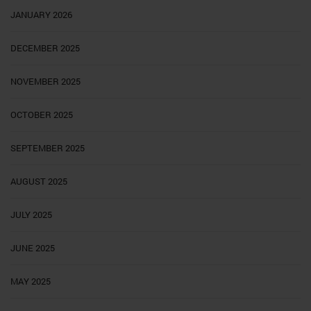
JANUARY 2026
DECEMBER 2025
NOVEMBER 2025
OCTOBER 2025
SEPTEMBER 2025
AUGUST 2025
JULY 2025
JUNE 2025
MAY 2025