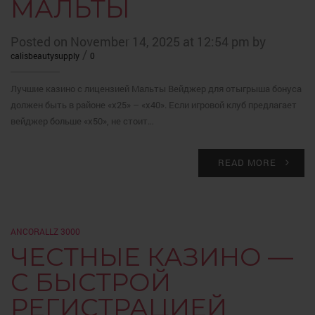
МАЛЬТЫ
Posted on November 14, 2025 at 12:54 pm by
/
calisbeautysupply
0
Лучшие казино с лицензией Мальты Вейджер для отыгрыша бонуса
должен быть в районе «x25» – «x40». Если игровой клуб предлагает
вейджер больше «х50», не стоит…
READ MORE
ANCORALLZ 3000
ЧЕСТНЫЕ КАЗИНО —
С БЫСТРОЙ
РЕГИСТРАЦИЕЙ