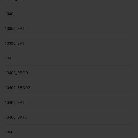
1030I
10350_SAT
10390_SAT
104
10400_PROD
10400_PROD2
10400_SAT
10400_SAT3
1058I