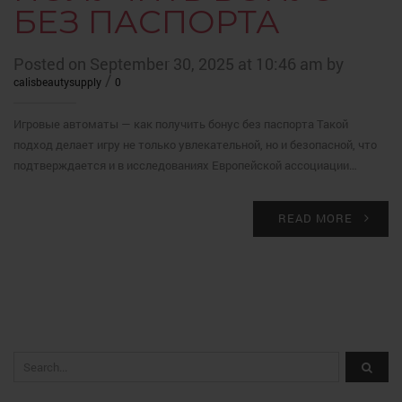
БЕЗ ПАСПОРТА
Posted on September 30, 2025 at 10:46 am by
/
calisbeautysupply
0
Игровые автоматы — как получить бонус без паспорта Такой
подход делает игру не только увлекательной, но и безопасной, что
подтверждается и в исследованиях Европейской ассоциации…
READ MORE