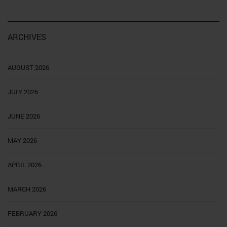
ARCHIVES
AUGUST 2026
JULY 2026
JUNE 2026
MAY 2026
APRIL 2026
MARCH 2026
FEBRUARY 2026