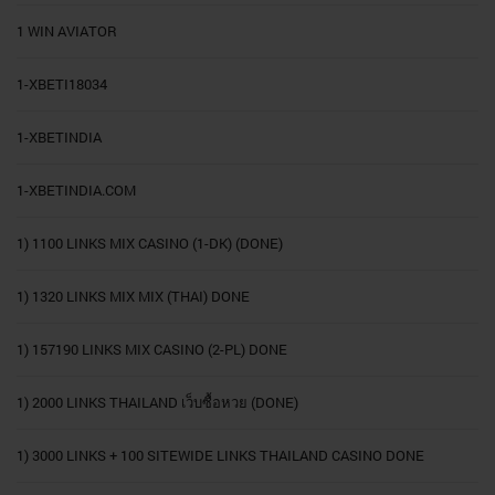
1 WIN AVIATOR
1-XBETI18034
1-XBETINDIA
1-XBETINDIA.COM
1) 1100 LINKS MIX CASINO (1-DK) (DONE)
1) 1320 LINKS MIX MIX (THAI) DONE
1) 157190 LINKS MIX CASINO (2-PL) DONE
1) 2000 LINKS THAILAND เว็บซื้อหวย (DONE)
1) 3000 LINKS + 100 SITEWIDE LINKS THAILAND CASINO DONE