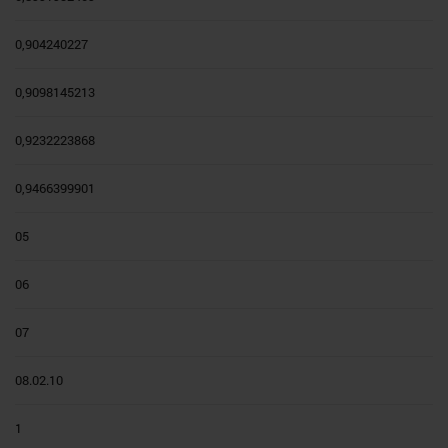
0,904240227
0,9098145213
0,9232223868
0,9466399901
05
06
07
08.02.10
1