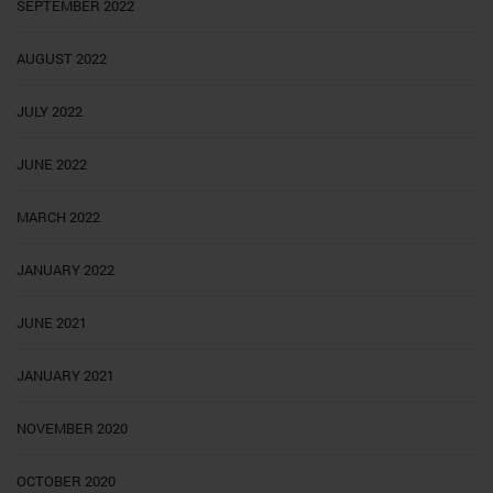
SEPTEMBER 2022
AUGUST 2022
JULY 2022
JUNE 2022
MARCH 2022
JANUARY 2022
JUNE 2021
JANUARY 2021
NOVEMBER 2020
OCTOBER 2020