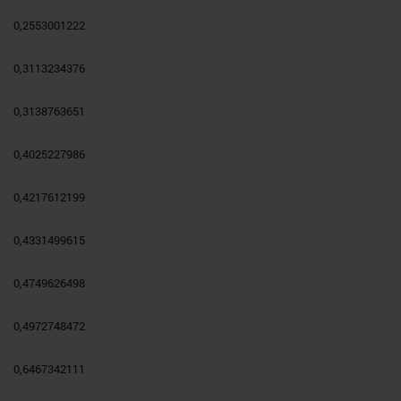
0,2553001222
0,3113234376
0,3138763651
0,4025227986
0,4217612199
0,4331499615
0,4749626498
0,4972748472
0,6467342111