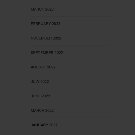
MARCH 2023
FEBRUARY 2023
NOVEMBER 2022
SEPTEMBER 2022
AUGUST 2022
JULY 2022
JUNE 2022
MARCH 2022
JANUARY 2022