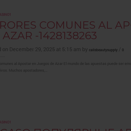
ASINO1
RORES COMUNES AL AP
 AZAR -1428138263
 on December 29, 2025 at 5:15 am by
/
calisbeautysupply
0
omunes al Apostar en Juegos de Azar El mundo de las apuestas puede ser emoc
ativos. Muchos apostadores,…
ASINO1