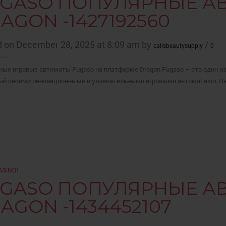
GASO ПОПУЛЯРНЫЕ А
AGON -1427192560
 on December 28, 2025 at 8:09 am by
/
calisbeautysupply
0
ые игровые автоматы Fugaso на платформе Dragon Fugaso – это один из
ый своими инновационными и увлекательными игровыми автоматами. Н
ASINO1
GASO ПОПУЛЯРНЫЕ А
AGON -1434452107