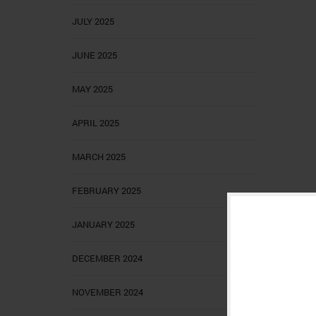
JULY 2025
JUNE 2025
MAY 2025
APRIL 2025
MARCH 2025
FEBRUARY 2025
JANUARY 2025
DECEMBER 2024
NOVEMBER 2024