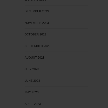
DECEMBER 2023
NOVEMBER 2023
OCTOBER 2023
SEPTEMBER 2023
AUGUST 2023
JULY 2023
JUNE 2023
MAY 2023
APRIL 2023