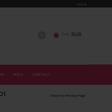
SIGN IN
Cart:
$
0.00
IR
WIGS
CONTACT
O1
Return to Previous Page