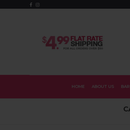
HOME
ABOUT US
BAR
C