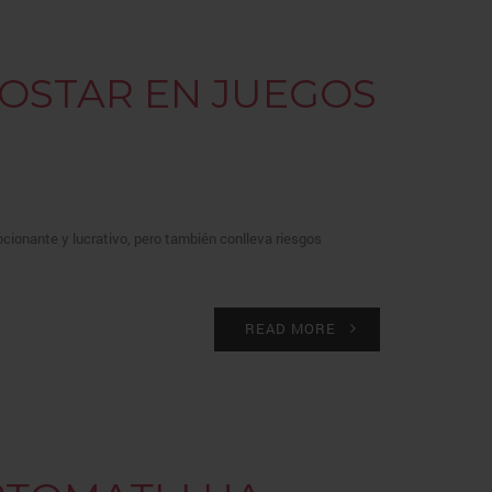
OSTAR EN JUEGOS
ionante y lucrativo, pero también conlleva riesgos
READ MORE