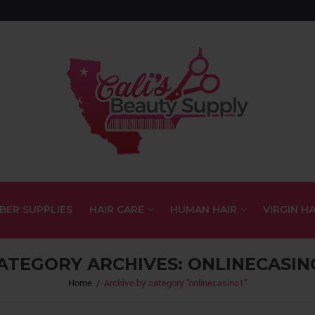
BER SUPPLIES
HAIR CARE
HUMAN HAIR
VIRGIN HA
ATEGORY ARCHIVES: ONLINECASIN
Home
/
Archive by category "onlinecasino1"