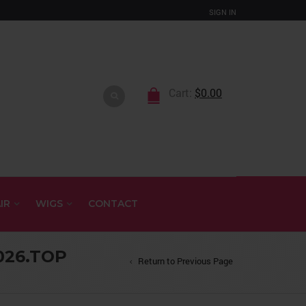
SIGN IN
Cart:
$
0.00
IR
WIGS
CONTACT
026.TOP
Return to Previous Page