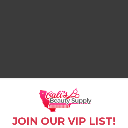
JOIN OUR VIP LIST!