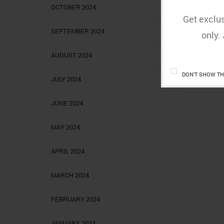
OCTOBER 2024
Get exclus
SEPTEMBER 2024
only.
AUGUST 2024
DON'T SHOW TH
JULY 2024
JUNE 2024
MAY 2024
APRIL 2024
MARCH 2024
FEBRUARY 2024
JANUARY 2024