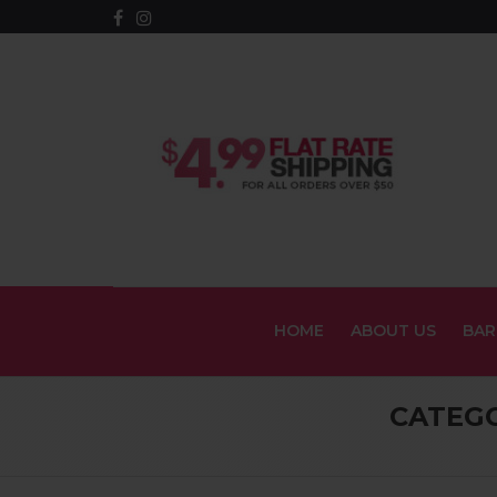
HOME
ABOUT US
BAR
CATEGO