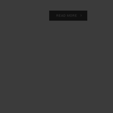
READ MORE