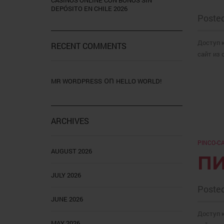
DEPÓSITO EN CHILE 2026
Posted
Доступ к
RECENT COMMENTS
сайт из 
on
MR WORDPRESS
HELLO WORLD!
ARCHIVES
PINCO-C
AUGUST 2026
ПИ
JULY 2026
Posted
JUNE 2026
Доступ к
MAY 2026