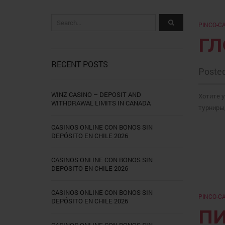
PINCO-C
ГЛ
RECENT POSTS
Posted
WINZ CASINO – DEPOSIT AND
Хотите у
WITHDRAWAL LIMITS IN CANADA
турниры,
CASINOS ONLINE CON BONOS SIN
DEPÓSITO EN CHILE 2026
CASINOS ONLINE CON BONOS SIN
DEPÓSITO EN CHILE 2026
CASINOS ONLINE CON BONOS SIN
PINCO-C
DEPÓSITO EN CHILE 2026
ПИ
CASINOS ONLINE CON BONOS SIN