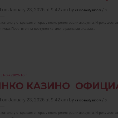
 on January 23, 2026 at 9:42 am by
/
calisbeautysupply
0
 каталогу открывается сразу после регистрации аккаунта. Игроку доста
списка. Посетителям доступен каталог с разными видами…
ASINO-KZ2026.TOP
НКО КАЗИНО ️ ОФИЦ
 on January 23, 2026 at 9:42 am by
/
calisbeautysupply
0
 каталогу открывается сразу после регистрации аккаунта. Игроку доста