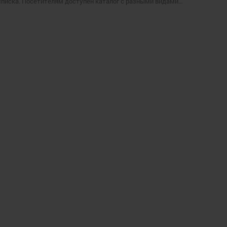
списка. Посетителям доступен каталог с разными видами…