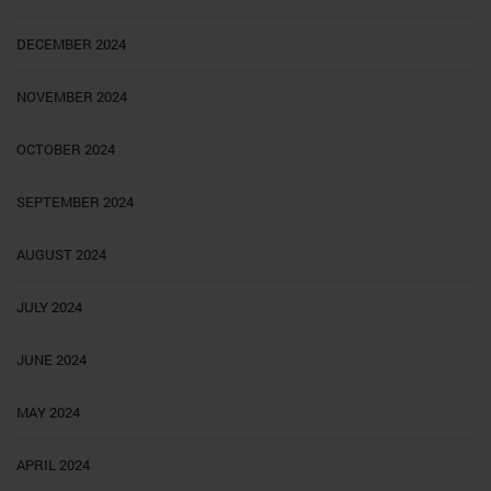
DECEMBER 2024
NOVEMBER 2024
OCTOBER 2024
SEPTEMBER 2024
AUGUST 2024
JULY 2024
JUNE 2024
MAY 2024
APRIL 2024