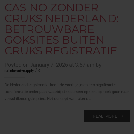
CASINO ZONDER
CRUKS NEDERLAND:
BETROUWBARE
GOKSITES BUITEN
CRUKS REGISTRATIE
Posted on January 7, 2026 at 3:57 am by
/
calisbeautysupply
0
De Nederlandse gokmarkt heeft de voorbije jaren een significante
transformatie ondergaan, waarbij steeds meer spelers op zoek gaan naar
verschillende gokopties. Het concept van tokens…
READ MORE