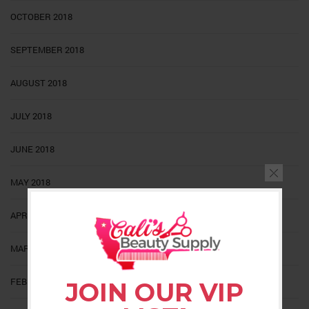
OCTOBER 2018
SEPTEMBER 2018
AUGUST 2018
JULY 2018
JUNE 2018
MAY 2018
APRIL 2018
MARCH 2018
FEBRUARY 2018
JOIN OUR VIP