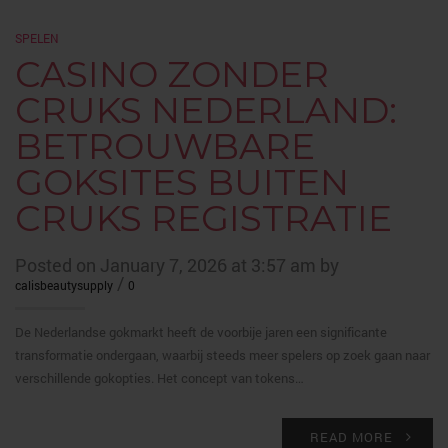
SPELEN
CASINO ZONDER
CRUKS NEDERLAND:
BETROUWBARE
GOKSITES BUITEN
CRUKS REGISTRATIE
Posted on January 7, 2026 at 3:57 am by
/
calisbeautysupply
0
De Nederlandse gokmarkt heeft de voorbije jaren een significante
transformatie ondergaan, waarbij steeds meer spelers op zoek gaan naar
verschillende gokopties. Het concept van tokens…
READ MORE