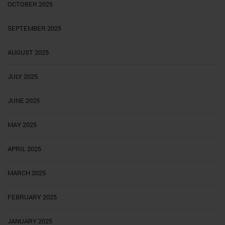
OCTOBER 2025
SEPTEMBER 2025
AUGUST 2025
JULY 2025
JUNE 2025
MAY 2025
APRIL 2025
MARCH 2025
FEBRUARY 2025
JANUARY 2025