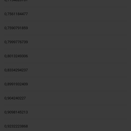
0,7561184477
0,7590791859
0,7999776739
0,8013249306
0,8334294237
0,8991932409
0,904240227
0,9098145213
0,9232223868