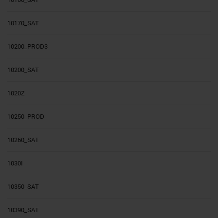
10170_SAT
10200_PROD3
10200_SAT
1020Z
10250_PROD
10260_SAT
1030I
10350_SAT
10390_SAT