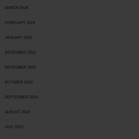
MARCH 2024
FEBRUARY 2024
JANUARY 2024
DECEMBER 2023
NOVEMBER 2023
OCTOBER 2023
SEPTEMBER 2023
AUGUST 2023
JULY 2023