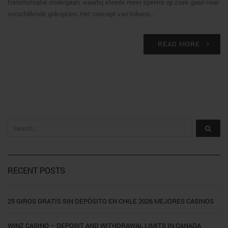
transformatie ondergaan, waarbij steeds meer spelers op zoek gaan naar
verschillende gokopties. Het concept van tokens…
READ MORE
RECENT POSTS
25 GIROS GRATIS SIN DEPÓSITO EN CHILE 2026 MEJORES CASINOS
WINZ CASINO – DEPOSIT AND WITHDRAWAL LIMITS IN CANADA