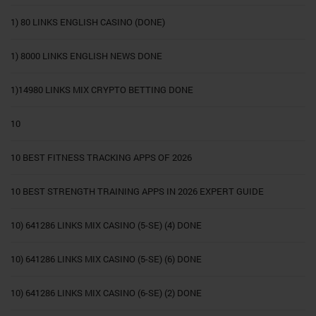
1) 80 LINKS ENGLISH CASINO (DONE)
1) 8000 LINKS ENGLISH NEWS DONE
1)14980 LINKS MIX CRYPTO BETTING DONE
10
10 BEST FITNESS TRACKING APPS OF 2026
10 BEST STRENGTH TRAINING APPS IN 2026 EXPERT GUIDE
10) 641286 LINKS MIX CASINO (5-SE) (4) DONE
10) 641286 LINKS MIX CASINO (5-SE) (6) DONE
10) 641286 LINKS MIX CASINO (6-SE) (2) DONE