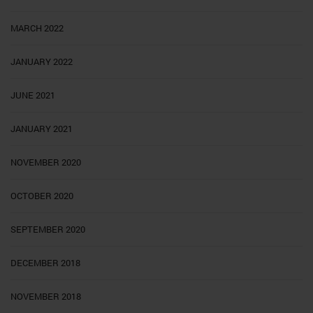
MARCH 2022
JANUARY 2022
JUNE 2021
JANUARY 2021
NOVEMBER 2020
OCTOBER 2020
SEPTEMBER 2020
DECEMBER 2018
NOVEMBER 2018