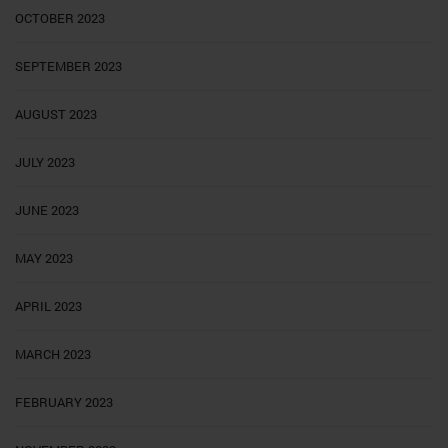
OCTOBER 2023
SEPTEMBER 2023
AUGUST 2023
JULY 2023
JUNE 2023
MAY 2023
APRIL 2023
MARCH 2023
FEBRUARY 2023