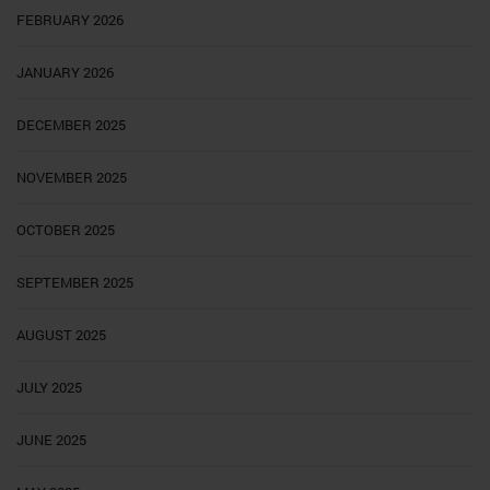
FEBRUARY 2026
JANUARY 2026
DECEMBER 2025
NOVEMBER 2025
OCTOBER 2025
SEPTEMBER 2025
AUGUST 2025
JULY 2025
JUNE 2025