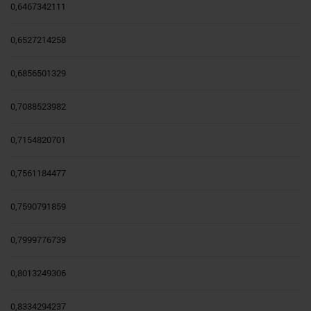
0,6467342111
0,6527214258
0,6856501329
0,7088523982
0,7154820701
0,7561184477
0,7590791859
0,7999776739
0,8013249306
0,8334294237