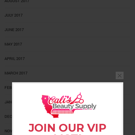
AUGUST 2017
JULY 2017
JUNE 2017
MAY 2017
APRIL 2017
MARCH 2017
FEBRUARY 2017
JANUARY 2017
DECEMBER 2016
JOIN OUR VIP
NOVEMBER 2016