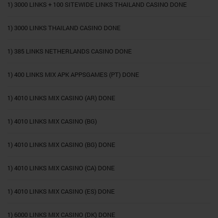
1) 3000 LINKS + 100 SITEWIDE LINKS THAILAND CASINO DONE
1) 3000 LINKS THAILAND CASINO DONE
1) 385 LINKS NETHERLANDS CASINO DONE
1) 400 LINKS MIX APK APPSGAMES (PT) DONE
1) 4010 LINKS MIX CASINO (AR) DONE
1) 4010 LINKS MIX CASINO (BG)
1) 4010 LINKS MIX CASINO (BG) DONE
1) 4010 LINKS MIX CASINO (CA) DONE
1) 4010 LINKS MIX CASINO (ES) DONE
1) 6000 LINKS MIX CASINO (DK) DONE