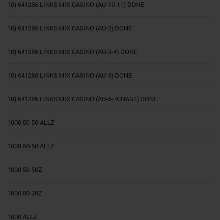
10) 641286 LINKS MIX CASINO (AU-10-11) DONE
10) 641286 LINKS MIX CASINO (AU-2) DONE
10) 641286 LINKS MIX CASINO (AU-3-4) DONE
10) 641286 LINKS MIX CASINO (AU-5) DONE
10) 641286 LINKS MIX CASINO (AU-6-7CHAST) DONE
1000 50-50 ALLZ
1000 50-50 ALLZ
1000 50-50Z
1000 80-20Z
1000 ALLZ