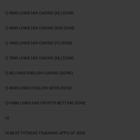
1) 6000 LINKS MIX CASINO (NL) DONE
1) 6000 LINKS MIX CASINO (SW) DONE
1) 7843 LINKS MIX CASINO (IT) DONE
1) 7843 LINKS MIX CASINO (NL) DONE
1) 80 LINKS ENGLISH CASINO (DONE)
1) 8000 LINKS ENGLISH NEWS DONE
1)14980 LINKS MIX CRYPTO BETTING DONE
10
10 BEST FITNESS TRACKING APPS OF 2026