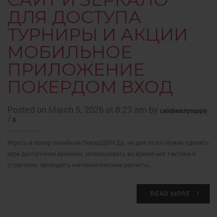
ДЛЯ ДОСТУПА
ТУРНИРЫ И АКЦИИ
МОБИЛЬНОЕ
ПРИЛОЖЕНИЕ
ПОКЕРДОМ ВХОД
Posted on March 5, 2026 at 8:23 am by
calisbeautysupply
/
0
Играть в покер онлайн на ПокерДОМ Да, но для этого нужно уделять
игре достаточно времени, использовать во время нее тактики и
стратегии, проводить математические расчеты….
READ MORE