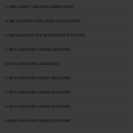
1) 3000 LINKS THAILAND CASINO DONE
1) 385 LINKS NETHERLANDS CASINO DONE
1) 400 LINKS MIX APK APPSGAMES (PT) DONE
1) 4010 LINKS MIX CASINO (AR) DONE
1) 4010 LINKS MIX CASINO (BG)
1) 4010 LINKS MIX CASINO (BG) DONE
1) 4010 LINKS MIX CASINO (CA) DONE
1) 4010 LINKS MIX CASINO (ES) DONE
1) 6000 LINKS MIX CASINO (DK) DONE