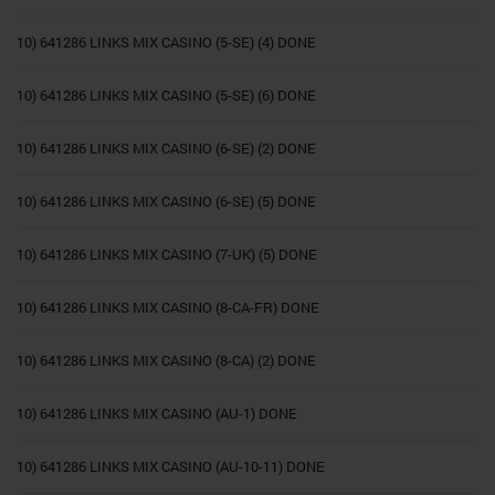
10) 641286 LINKS MIX CASINO (5-SE) (4) DONE
10) 641286 LINKS MIX CASINO (5-SE) (6) DONE
10) 641286 LINKS MIX CASINO (6-SE) (2) DONE
10) 641286 LINKS MIX CASINO (6-SE) (5) DONE
10) 641286 LINKS MIX CASINO (7-UK) (5) DONE
10) 641286 LINKS MIX CASINO (8-CA-FR) DONE
10) 641286 LINKS MIX CASINO (8-CA) (2) DONE
10) 641286 LINKS MIX CASINO (AU-1) DONE
10) 641286 LINKS MIX CASINO (AU-10-11) DONE