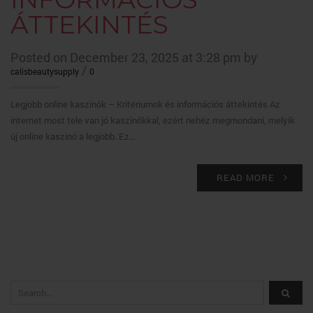
ÁTTEKINTÉS
Posted on December 23, 2025 at 3:28 pm by
/
calisbeautysupply
0
Legjobb online kaszinók – Kritériumok és információs áttekintés Az
internet most tele van jó kaszinókkal, ezért nehéz megmondani, melyik
új online kaszinó a legjobb. Ez…
READ MORE