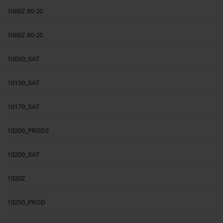
1000Z 80-20
1000Z 80-20
10030_SAT
10100_SAT
10170_SAT
10200_PROD3
10200_SAT
1020Z
10250_PROD