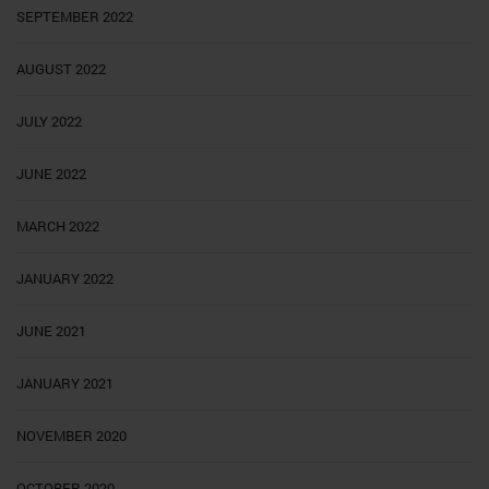
SEPTEMBER 2022
AUGUST 2022
JULY 2022
JUNE 2022
MARCH 2022
JANUARY 2022
JUNE 2021
JANUARY 2021
NOVEMBER 2020
OCTOBER 2020