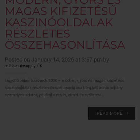
MAGAS KIFIZETÉSŰ
KASZINÓOLDALAK
RÉSZLETES
ÖSSZEHASONLÍTÁSA
Posted on January 14, 2026 at 3:57 pm by
/
calisbeautysupply
0
Legjobb online kaszinók 2026 – modern, gyors és magas kifizetésű
kaszinóoldalak részletes összehasonlítása Meg kell adnia néhány
személyes adatot, például a nevét, címét és születési…
READ MORE