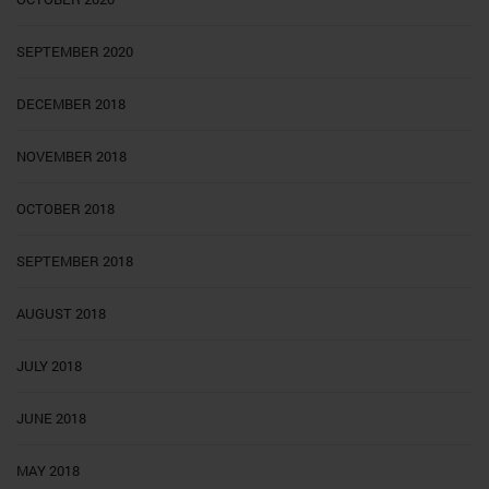
SEPTEMBER 2020
DECEMBER 2018
NOVEMBER 2018
OCTOBER 2018
SEPTEMBER 2018
AUGUST 2018
JULY 2018
JUNE 2018
MAY 2018