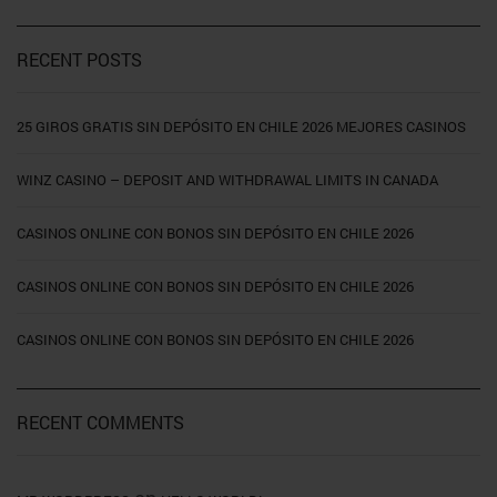
RECENT POSTS
25 GIROS GRATIS SIN DEPÓSITO EN CHILE 2026 MEJORES CASINOS
WINZ CASINO – DEPOSIT AND WITHDRAWAL LIMITS IN CANADA
CASINOS ONLINE CON BONOS SIN DEPÓSITO EN CHILE 2026
CASINOS ONLINE CON BONOS SIN DEPÓSITO EN CHILE 2026
CASINOS ONLINE CON BONOS SIN DEPÓSITO EN CHILE 2026
RECENT COMMENTS