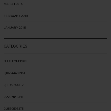
MARCH 2015
FEBRUARY 2015
JANUARY 2015
CATEGORIES
! БЕЗ РУБРИКИ
0,06544463951
0,1149754312
0,2297042341
0,2530598375