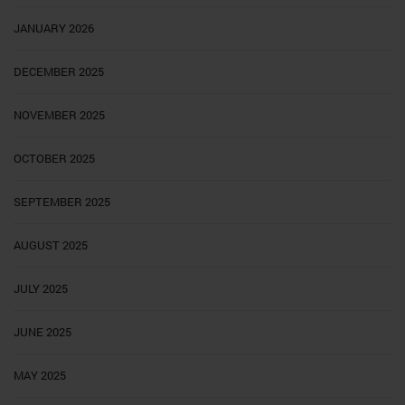
JANUARY 2026
DECEMBER 2025
NOVEMBER 2025
OCTOBER 2025
SEPTEMBER 2025
AUGUST 2025
JULY 2025
JUNE 2025
MAY 2025