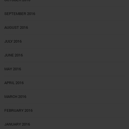
SEPTEMBER 2016
AUGUST 2016
JULY 2016
JUNE 2016
MAY 2016
APRIL 2016
MARCH 2016
FEBRUARY 2016
JANUARY 2016