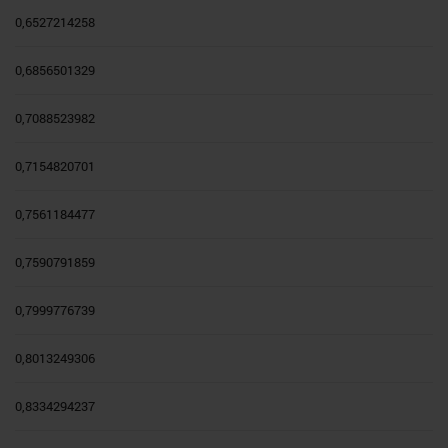
0,6527214258
0,6856501329
0,7088523982
0,7154820701
0,7561184477
0,7590791859
0,7999776739
0,8013249306
0,8334294237