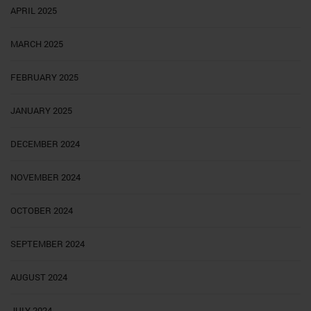
APRIL 2025
MARCH 2025
FEBRUARY 2025
JANUARY 2025
DECEMBER 2024
NOVEMBER 2024
OCTOBER 2024
SEPTEMBER 2024
AUGUST 2024
JULY 2024