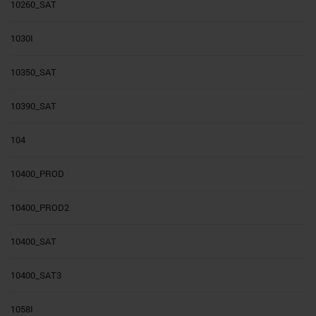
10260_SAT
1030I
10350_SAT
10390_SAT
104
10400_PROD
10400_PROD2
10400_SAT
10400_SAT3
1058I