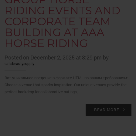
RIDING EVENTS AND
CORPORATE TEAM
BUILDING AT AAA
HORSE RIDING
Posted on December 2, 2025 at 8:29 pm by
calisbeautysupply
Вот уникальное введение в формате HTML по вашим требованиям:
Choose a venue that sparks inspiration. Our unique venues provide the
perfect backdrop for collaborative outings,…
READ MORE