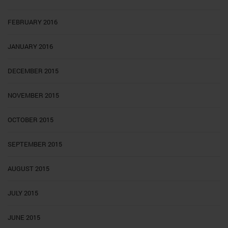
FEBRUARY 2016
JANUARY 2016
DECEMBER 2015
NOVEMBER 2015
OCTOBER 2015
SEPTEMBER 2015
AUGUST 2015
JULY 2015
JUNE 2015