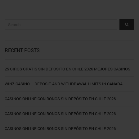
RECENT POSTS
25 GIROS GRATIS SIN DEPÓSITO EN CHILE 2026 MEJORES CASINOS
WINZ CASINO – DEPOSIT AND WITHDRAWAL LIMITS IN CANADA
CASINOS ONLINE CON BONOS SIN DEPÓSITO EN CHILE 2026
CASINOS ONLINE CON BONOS SIN DEPÓSITO EN CHILE 2026
CASINOS ONLINE CON BONOS SIN DEPÓSITO EN CHILE 2026