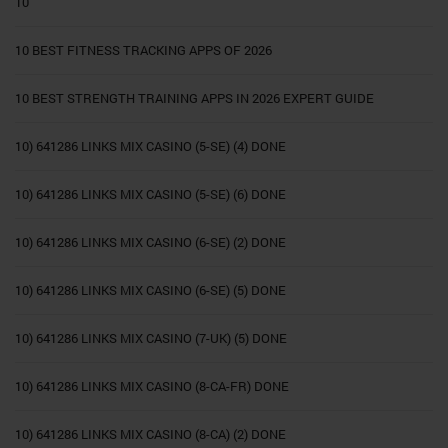
10
10 BEST FITNESS TRACKING APPS OF 2026
10 BEST STRENGTH TRAINING APPS IN 2026 EXPERT GUIDE
10) 641286 LINKS MIX CASINO (5-SE) (4) DONE
10) 641286 LINKS MIX CASINO (5-SE) (6) DONE
10) 641286 LINKS MIX CASINO (6-SE) (2) DONE
10) 641286 LINKS MIX CASINO (6-SE) (5) DONE
10) 641286 LINKS MIX CASINO (7-UK) (5) DONE
10) 641286 LINKS MIX CASINO (8-CA-FR) DONE
10) 641286 LINKS MIX CASINO (8-CA) (2) DONE