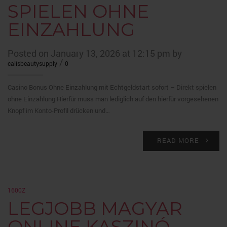
SPIELEN OHNE
EINZAHLUNG
Posted on January 13, 2026 at 12:15 pm by
/
calisbeautysupply
0
Casino Bonus Ohne Einzahlung mit Echtgeldstart sofort – Direkt spielen
ohne Einzahlung Hierfür muss man lediglich auf den hierfür vorgesehenen
Knopf im Konto-Profil drücken und…
READ MORE
1600Z
LEGJOBB MAGYAR
ONLINE KASZINÓ