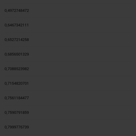
0,4972748472
0,6467342111
0,6527214258
0,6856501329
0,7088523982
0,7154820701
0,7561184477
0,7590791859
0,7999776739