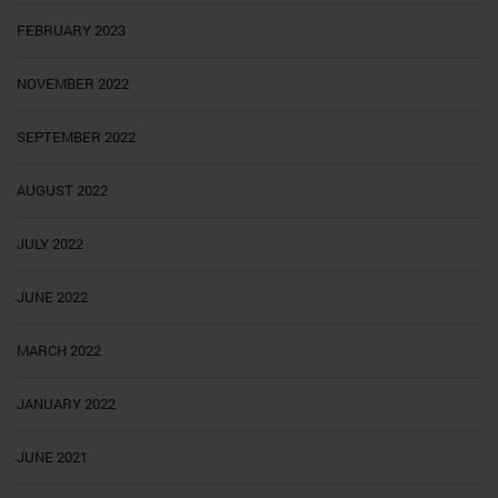
FEBRUARY 2023
NOVEMBER 2022
SEPTEMBER 2022
AUGUST 2022
JULY 2022
JUNE 2022
MARCH 2022
JANUARY 2022
JUNE 2021