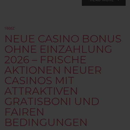
1600Z
NEUE CASINO BONUS
OHNE EINZAHLUNG
2026 – FRISCHE
AKTIONEN NEUER
CASINOS MIT
ATTRAKTIVEN
GRATISBONI UND
FAIREN
BEDINGUNGEN