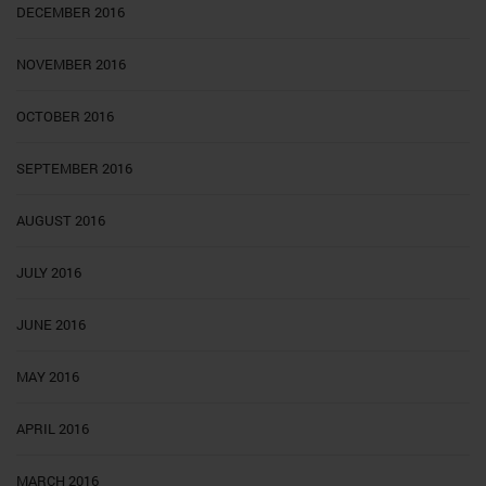
DECEMBER 2016
NOVEMBER 2016
OCTOBER 2016
SEPTEMBER 2016
AUGUST 2016
JULY 2016
JUNE 2016
MAY 2016
APRIL 2016
MARCH 2016