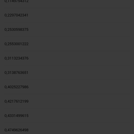
0,1149754312
0,2297042341
0,2530598375
0,2553001222
0,3113234376
0,3138763651
0,4025227986
0,4217612199
0,4331499615
0,4749626498