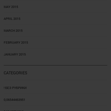
MAY 2015
APRIL 2015
MARCH 2015
FEBRUARY 2015
JANUARY 2015
CATEGORIES
! БЕЗ РУБРИКИ
0,06544463951