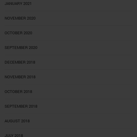
JANUARY 2021
NOVEMBER 2020
OCTOBER 2020
SEPTEMBER 2020
DECEMBER 2018
NOVEMBER 2018
OCTOBER 2018
SEPTEMBER 2018
AUGUST 2018
JULY 2018