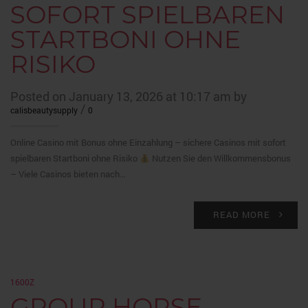
SOFORT SPIELBAREN
STARTBONI OHNE
RISIKO
Posted on January 13, 2026 at 10:17 am by
/
calisbeautysupply
0
Online Casino mit Bonus ohne Einzahlung – sichere Casinos mit sofort
spielbaren Startboni ohne Risiko
Nutzen Sie den Willkommensbonus
– Viele Casinos bieten nach…
READ MORE
1600Z
GROUP HORSE