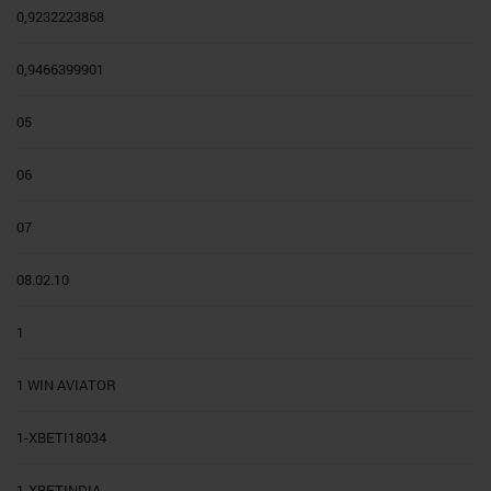
0,9232223868
0,9466399901
05
06
07
08.02.10
1
1 WIN AVIATOR
1-XBETI18034
1-XBETINDIA