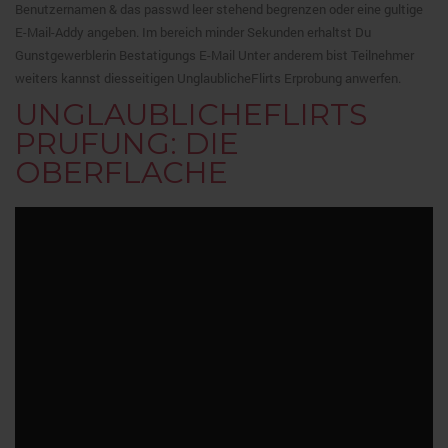
Benutzernamen & das passwd leer stehend begrenzen oder eine gultige
E-Mail-Addy angeben. Im bereich minder Sekunden erhaltst Du
Gunstgewerblerin Bestatigungs E-Mail Unter anderem bist Teilnehmer
weiters kannst diesseitigen UnglaublicheFlirts Erprobung anwerfen.
UNGLAUBLICHEFLIRTS
PRUFUNG: DIE
OBERFLACHE