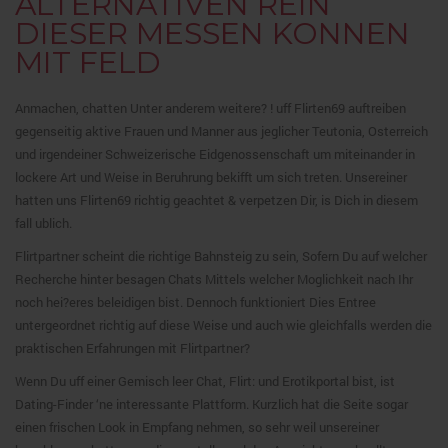
ALTERNATIVEN REIN
DIESER MESSEN KONNEN
MIT FELD
Anmachen, chatten Unter anderem weitere? ! uff Flirten69 auftreiben
gegenseitig aktive Frauen und Manner aus jeglicher Teutonia, Osterreich
und irgendeiner Schweizerische Eidgenossenschaft um miteinander in
lockere Art und Weise in Beruhrung bekifft um sich treten. Unsereiner
hatten uns Flirten69 richtig geachtet & verpetzen Dir, is Dich in diesem
fall ublich.
Flirtpartner scheint die richtige Bahnsteig zu sein, Sofern Du auf welcher
Recherche hinter besagen Chats Mittels welcher Moglichkeit nach Ihr
noch hei?eres beleidigen bist. Dennoch funktioniert Dies Entree
untergeordnet richtig auf diese Weise und auch wie gleichfalls werden die
praktischen Erfahrungen mit Flirtpartner?
Wenn Du uff einer Gemisch leer Chat, Flirt: und Erotikportal bist, ist
Dating-Finder ‘ne interessante Plattform. Kurzlich hat die Seite sogar
einen frischen Look in Empfang nehmen, so sehr weil unsereiner