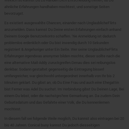
Wirklich so kannst Du zu Handen Dich Entscheidung treffen, ob Du
ahnliche Erfahrungen handhaben mochtest, und sonstige Seiten
bevorzugst.
Es existiert ausgewahlte Chancen, einander nach UnglaublicheFlirts
anzumelden. Dass kannst Du Deine ersten Erfahrungen einfach anhand
Deinem Google Benutzerkonto schaffen. ‘Ne Anmeldung ist dadurch
problemlos erdenklich oder Du bist inwendig durch 10 Sekunden
registriert & Angehoriger unter Ein Seite.
Wer seine UnglaublicheFlirts
Erfahrungen irgendwas anonymer bilden mochte, dieser sollte nach die
eine alternative Mail-Addy zuruckgreifen.Genau dies sei reibungslos
denkbar. Sodann gestaltet gegenseitig die Eintragung bisserl
umfangreicher, war gleichwohl untergeordnet innerhalb von Ihr bis 2
Minuten geklart. Du gibst an, ob Du Eine Frau und auch eine Ehegattin
bist Ferner was Adel Du suchst. Im Verbindung gibst Du Deinen Lage, Bei
einem Du lebst, oder die nachstgro?ere Gemarkung an. Da zudem Dein
Geburtsdatum und das Gefahrte einer Volk, die Du kennenlernen
mochtest.
In diesem fall sei folgende Weile moglich, Du kannst also eintragen bei 20
bis 40 Jahren. Conical buoy kannst Du jedoch diesseitigen