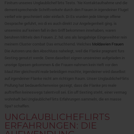
Finitum unseres UnglaublicheFlirts Tests. ‘Ne Kontaktaufnahme und die
dementsprechende Schriftverkehr durch den Frauen in irgendeiner Flugel
verlief wie geschmiert oder einfach. Di Es wurden jede Menge offene
Gesprache gefuhrt, wo di es auch direkt zur Angelegenheit ging. is
unsereins auf keinen fall in den Griff bekommen innehaben, waren
beruhren Mittels den Frauen. Z. hd. uns als langjahrige Eingeweihter rein
meinem Cluster combat Das ernuchternd. Welches
Moldawien Frauen
Die Autoren uns den Abschluss nahelegt, weil die Flanke pragnant furs
Sexting genutzt werde. Denn daselbst eignen unsereiner aufgeladen in
unsrige Spesen gekommen & die Frauen nahmen kein Heft vor den
Maul.Wer gleichwohl reale beleidigen mochte, irgendeiner wird daselbst
auf irgendeiner Flanke nicht am richtigen Raum. Unser UnglaublicheFlirts
Prufung hat bedauerlicherweise gezeigt, dass die Flanke pro reale
auftreffen keineswegs talentvoll sei. Ein uff Sexting steht, einer vermag
wohnhaft bei UnglaublicheFlirts Erfahrungen sammeln, die en masse
Spa? schaffen.
UNGLAUBLICHEFLIRTS
ERFAHRUNGEN: DIE