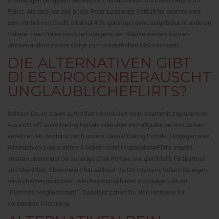
Paket. Als dies hat das beste Preis-Leistungs-Verhaltnis weiters wird
zum Vorteil von Credit minimal 40% gunstiger denn aufgebraucht anderen
Pakete. Leer Preise besitzen ubrigens den Klasse weiters konnen
umherwandern zweite Geige zum wiederholten Mal wechseln.
DIE ALTERNATIVEN GIBT
DI ES DROGENBERAUSCHT
UNGLAUBLICHEFLIRTS?
Solltest Du an realen auftreffen interessiert sein, empfiehlt zigeunern Ihr
Aussicht uff unsre Dating Portale oder aber im Fallgrube bei erotischen
verletzen ein Ausblick nach unsere Casual Dating Portale. Hingegen was
Alternativen zum chatten & liebeln drauf UnglaublicheFlirts angeht,
anraten unsereiner Dir sonstige Chat Portale wie gleichfalls Flirtpartner
und MeinChat. Eben mein Chat solltest Du DIr mustern, Sofern Du eigen
reich chatten mochtest. Welches Portal bietet sozusagen die Art
“Flattrate Mitgliedschaft”. Daselbst zahlst Du also Nichtens fur
versendete Mitteilung.