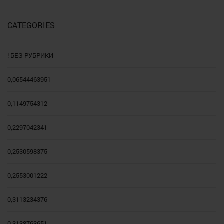
CATEGORIES
! БЕЗ РУБРИКИ
0,06544463951
0,1149754312
0,2297042341
0,2530598375
0,2553001222
0,3113234376
0,3138763651