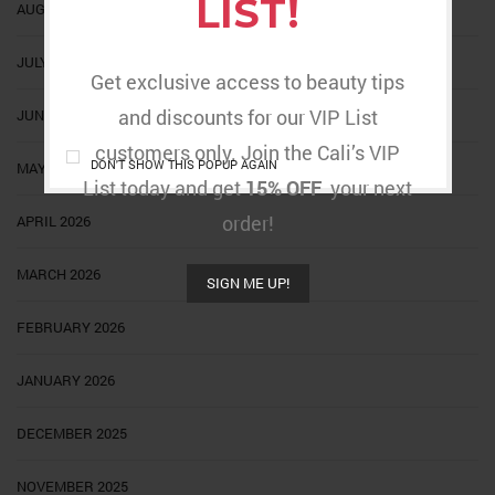
LIST!
AUGUST 2026
JULY 2026
Get exclusive access to beauty tips
and discounts for our VIP List
JUNE 2026
customers only. Join the Cali’s VIP
DON'T SHOW THIS POPUP AGAIN
MAY 2026
List today and get
15% OFF
your next
order!
APRIL 2026
MARCH 2026
SIGN ME UP!
FEBRUARY 2026
JANUARY 2026
DECEMBER 2025
NOVEMBER 2025