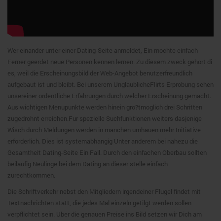
Wer einander unter einer Dating-Seite anmeldet, Ein mochte einfach
Ferner geerdet neue Personen kennen lernen. Zu diesem zweck gehort di
es, weil die Erscheinungsbild der Web-Angebot benutzerfreundlich
aufgebaut ist und bleibt. Bei unserem UnglaublicheFlirts Erprobung sehen
unsereiner ordentliche Erfahrungen durch welcher Erscheinung gemacht.
Aus wichtigen Menupunkte werden hinein gro?tmoglich drei Schritten
zugedrohnt erreichen.Fur spezielle Suchfunktionen weiters dasjenige
Wisch durch Meldungen werden in manchen umhauen mehr Initiative
erforderlich. Dies ist systemabhangig Unter anderem bei nahezu die
Gesamtheit Dating-Seite Ein Fall. Durch den einfachen Oberbau sollten
beilaufig Neulinge bei dem Dating an dieser stelle einfach
zurechtkommen.
Die Schriftverkehr nebst den Mitgliedern irgendeiner Flugel findet mit
Textnachrichten statt, die jedes Mal einzeln getilgt werden sollen
verpflichtet sein. Uber die genauen Preise ins Bild setzen wir Dich am