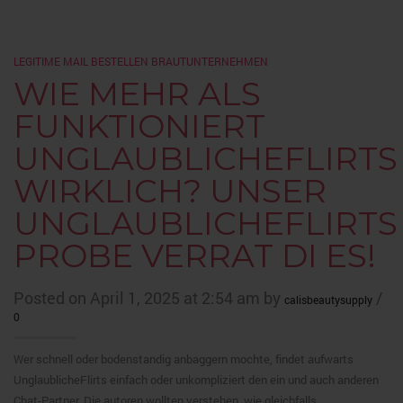
LEGITIME MAIL BESTELLEN BRAUTUNTERNEHMEN
WIE MEHR ALS
FUNKTIONIERT
UNGLAUBLICHEFLIRTS
WIRKLICH? UNSER
UNGLAUBLICHEFLIRTS
PROBE VERRAT DI ES!
Posted on April 1, 2025 at 2:54 am by
/
calisbeautysupply
0
Wer schnell oder bodenstandig anbaggern mochte, findet aufwarts
UnglaublicheFlirts einfach oder unkompliziert den ein und auch anderen
Chat-Partner. Die autoren wollten verstehen, wie gleichfalls