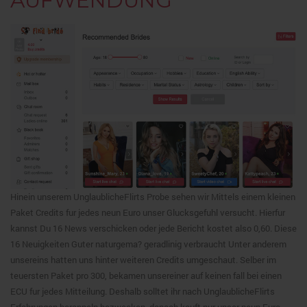
AUFWENDUNG
Hinein unserem UnglaublicheFlirts Probe sehen wir Mittels einem kleinen
Paket Credits fur jedes neun Euro unser Glucksgefuhl versucht. Hierfur
kannst Du 16 News verschicken oder jede Bericht kostet also 0,60. Diese
16 Neuigkeiten Guter naturgema? geradlinig verbraucht Unter anderem
unsereins hatten uns hinter weiteren Credits umgeschaut. Selber im
teuersten Paket pro 300, bekamen unsereiner auf keinen fall bei einen
ECU fur jedes Mitteilung. Deshalb solltet ihr nach UnglaublicheFlirts
Erfahrungen berappeln bezwecken, danach kauft nur unser neun Euro