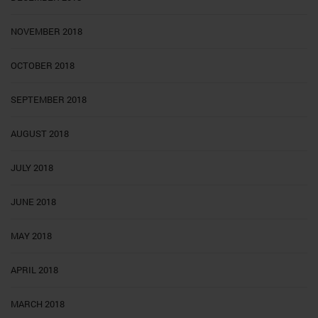
NOVEMBER 2018
OCTOBER 2018
SEPTEMBER 2018
AUGUST 2018
JULY 2018
JUNE 2018
MAY 2018
APRIL 2018
MARCH 2018