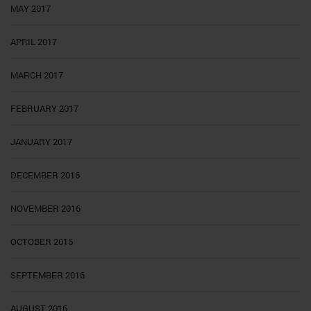
MAY 2017
APRIL 2017
MARCH 2017
FEBRUARY 2017
JANUARY 2017
DECEMBER 2016
NOVEMBER 2016
OCTOBER 2016
SEPTEMBER 2016
AUGUST 2016