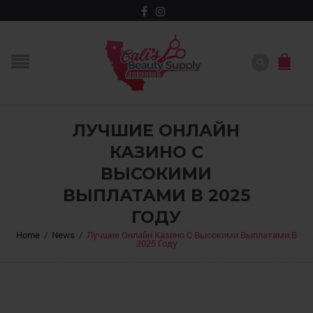
ЛУЧШИЕ ОНЛАЙН
КАЗИНО С
ВЫСОКИМИ
ВЫПЛАТАМИ В 2025
ГОДУ
Home
/
News
/
Лучшие Онлайн Казино С Высокими Выплатами В
2025 Году