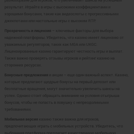
разнообразие для игроков, что увеличивает шансы на успешный
результат. Играйте в игры с высокими коэффициентами и
хорошими бонусами, такие как видеослоты с прогрессивными
джекпотами или настольные игры с высоким RTP.
Прозрачность и лицензия
– ключевые факторы для выбора
надежной платформы. Убедитесь, что казино имеет лицензию от
уважаемых регуляторов, таких как MGA или UKGC.
Лицензированные казино гарантируют честность игры и выплат.
Также важно проверять отзывы игроков и рейтинг казино на
сторонних ресурсах.
Бонусные предложения
и акции – еще один важный аспект. Казино,
которые предлагают щедрые бонусы на первый депозит или
бесплатные вращения, могут значительно увеличить шансы на
успех. Однако стоит обращать внимание на условия отыгрыша
бонусов, чтобы не попасть в ловушку с непреодолимыми
требованиями.
Мобильная версия
казино также важна для игроков,
предпочитающих играть с мобильных устройств. Убедитесь, что
выбранная платформа предлагает качественную мобильную