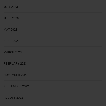
JULY 2023
JUNE 2023
MAY 2023
APRIL 2023
MARCH 2023
FEBRUARY 2023
NOVEMBER 2022
SEPTEMBER 2022
AUGUST 2022