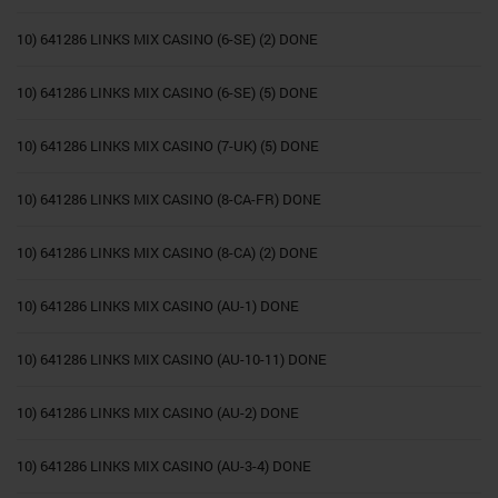
10) 641286 LINKS MIX CASINO (6-SE) (2) DONE
10) 641286 LINKS MIX CASINO (6-SE) (5) DONE
10) 641286 LINKS MIX CASINO (7-UK) (5) DONE
10) 641286 LINKS MIX CASINO (8-CA-FR) DONE
10) 641286 LINKS MIX CASINO (8-CA) (2) DONE
10) 641286 LINKS MIX CASINO (AU-1) DONE
10) 641286 LINKS MIX CASINO (AU-10-11) DONE
10) 641286 LINKS MIX CASINO (AU-2) DONE
10) 641286 LINKS MIX CASINO (AU-3-4) DONE