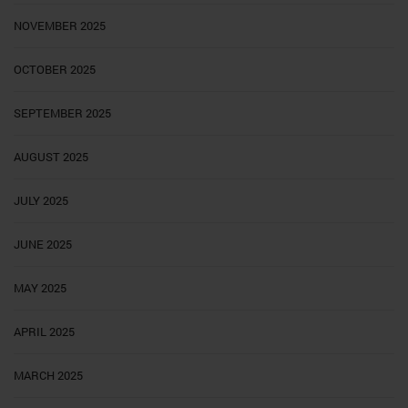
NOVEMBER 2025
OCTOBER 2025
SEPTEMBER 2025
AUGUST 2025
JULY 2025
JUNE 2025
MAY 2025
APRIL 2025
MARCH 2025