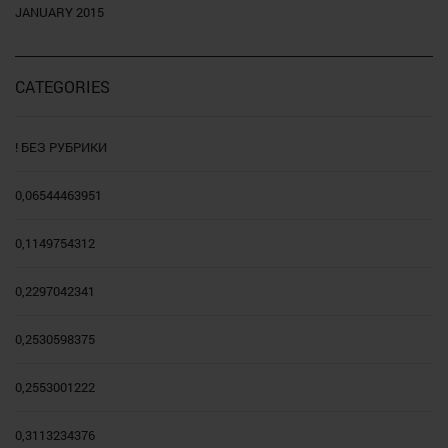
JANUARY 2015
CATEGORIES
! БЕЗ РУБРИКИ
0,06544463951
0,1149754312
0,2297042341
0,2530598375
0,2553001222
0,3113234376