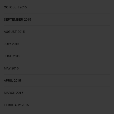
OCTOBER 2015
SEPTEMBER 2015
AUGUST 2015
JULY 2015
JUNE 2015
MAY 2015
APRIL 2015
MARCH 2015
FEBRUARY 2015