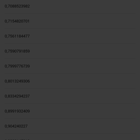
0,7088523982
0,7154820701
0,7561184477
0,7590791859
0,7999776739
0,8013249306
0,8334294237
0,8991932409
0,904240227