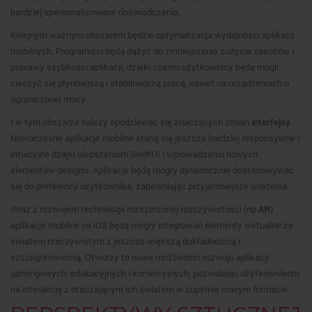
bardziej spersonalizowane doświadczenia.
Kolejnym ważnym obszarem będzie optymalizacja wydajności aplikacji
mobilnych. Programiści będą dążyć do zmniejszenia zużycia zasobów i
poprawy szybkości aplikacji, dzięki czemu użytkownicy będą mogli
cieszyć się płynniejszą i stabilniejszą pracą, nawet na urządzeniach o
ograniczonej mocy.
I w tym obszarze należy spodziewać się znaczących zmian
interfejsy
.
Nowoczesne aplikacje mobilne staną się jeszcze bardziej responsywne i
intuicyjne dzięki ulepszeniom SwiftUI i wprowadzeniu nowych
elementów designu. Aplikacje będą mogły dynamicznie dostosowywać
się do preferencji użytkownika, zapewniając przyjemniejsze wrażenia.
Wraz z rozwojem technologii rozszerzonej rzeczywistości (np.
AR
)
aplikacje mobilne na iOS będą mogły integrować elementy wirtualne ze
światem rzeczywistym z jeszcze większą dokładnością i
szczegółowością. Otworzy to nowe możliwości rozwoju aplikacji
gamingowych, edukacyjnych i komercyjnych, pozwalając użytkownikom
na interakcję z otaczającym ich światem w zupełnie nowym formacie.