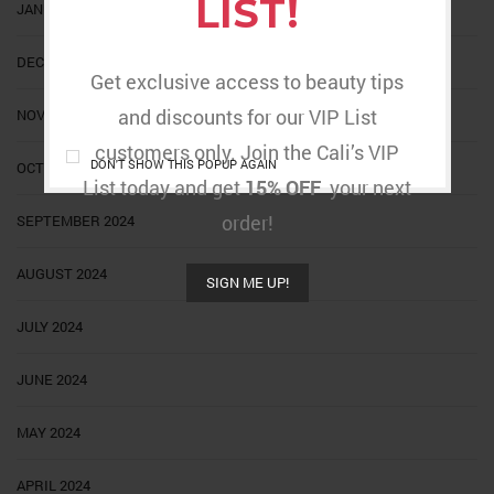
LIST!
JANUARY 2025
DECEMBER 2024
Get exclusive access to beauty tips
and discounts for our VIP List
NOVEMBER 2024
customers only. Join the Cali’s VIP
DON'T SHOW THIS POPUP AGAIN
OCTOBER 2024
List today and get
15% OFF
your next
order!
SEPTEMBER 2024
AUGUST 2024
SIGN ME UP!
JULY 2024
JUNE 2024
MAY 2024
APRIL 2024