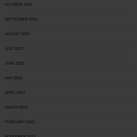
OCTOBER 2023
SEPTEMBER 2023
AUGUST 2023
JULY 2023
JUNE 2023
MAY 2023
APRIL 2023
MARCH 2023
FEBRUARY 2023
NOVEMBER 2022