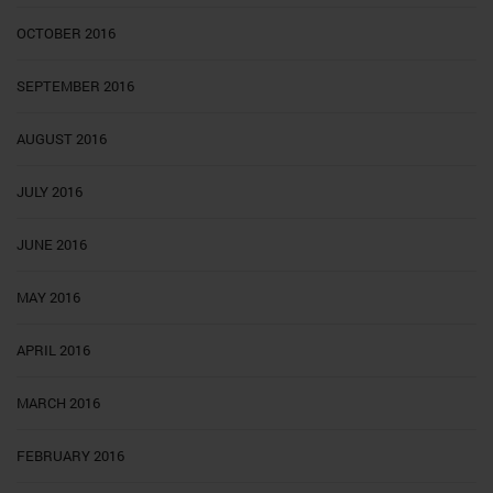
OCTOBER 2016
SEPTEMBER 2016
AUGUST 2016
JULY 2016
JUNE 2016
MAY 2016
APRIL 2016
MARCH 2016
FEBRUARY 2016