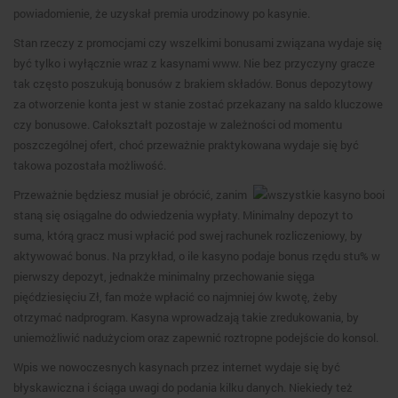
powiadomienie, że uzyskał premia urodzinowy po kasynie.
Stan rzeczy z promocjami czy wszelkimi bonusami związana wydaje się
być tylko i wyłącznie wraz z kasynami www. Nie bez przyczyny gracze
tak często poszukują bonusów z brakiem składów. Bonus depozytowy
za otworzenie konta jest w stanie zostać przekazany na saldo kluczowe
czy bonusowe. Całokształt pozostaje w zależności od momentu
poszczególnej ofert, choć przeważnie praktykowana wydaje się być
takowa pozostała możliwość.
Przeważnie będziesz musiał je obrócić, zanim
staną się osiągalne do odwiedzenia wypłaty. Minimalny depozyt to
suma, którą gracz musi wpłacić pod swej rachunek rozliczeniowy, by
aktywować bonus. Na przykład, o ile kasyno podaje bonus rzędu stu% w
pierwszy depozyt, jednakże minimalny przechowanie sięga
pięćdziesięciu Zł, fan może wpłacić co najmniej ów kwotę, żeby
otrzymać nadprogram. Kasyna wprowadzają takie zredukowania, by
uniemożliwić nadużyciom oraz zapewnić roztropne podejście do konsol.
Wpis we nowoczesnych kasynach przez internet wydaje się być
błyskawiczna i ściąga uwagi do podania kilku danych. Niekiedy też