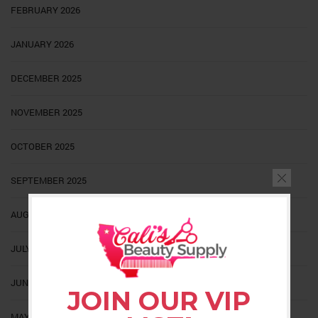
FEBRUARY 2026
JANUARY 2026
DECEMBER 2025
NOVEMBER 2025
OCTOBER 2025
SEPTEMBER 2025
AUGUST 2025
JULY 2025
JUNE 2025
JOIN OUR VIP
MAY 2025