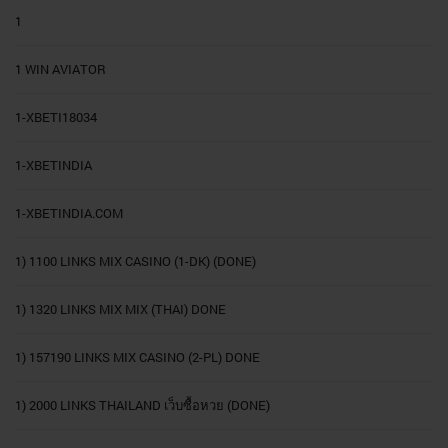
1
1 WIN AVIATOR
1-XBETI18034
1-XBETINDIA
1-XBETINDIA.COM
1) 1100 LINKS MIX CASINO (1-DK) (DONE)
1) 1320 LINKS MIX MIX (THAI) DONE
1) 157190 LINKS MIX CASINO (2-PL) DONE
1) 2000 LINKS THAILAND เว็บซื้อหวย (DONE)