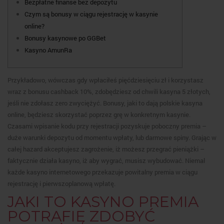
Bezpłatne finanse bez depozytu
Czym są bonusy w ciągu rejestrację w kasynie
online?
Bonusy kasynowe po GGBet
Kasyno AmunRa
Przykładowo, wówczas gdy wpłaciłeś pięćdziesięciu zł i korzystasz
wraz z bonusu cashback 10%, zdobędziesz od chwili kasyna 5 złotych,
jeśli nie zdołasz zero zwyciężyć. Bonusy, jaki to dają polskie kasyna
online, będziesz skorzystać poprzez grę w konkretnym kasynie.
Czasami wpisanie kodu przy rejestracji pozyskuje poboczny premia –
duże warunki depozytu od momentu wpłaty, lub darmowe spiny.
Grając w
całej hazard akceptujesz zagrożenie, iż możesz przegrać pieniążki –
faktycznie działa kasyno, iż aby wygrać, musisz wybudować. Niemal
każde kasyno internetowego przekazuje powitalny premia w ciągu
rejestrację i pierwszoplanową wpłatę.
JAKI TO KASYNO PREMIA
POTRAFIĘ ZDOBYĆ