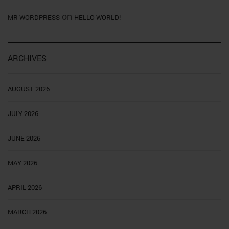
on
MR WORDPRESS
HELLO WORLD!
ARCHIVES
AUGUST 2026
JULY 2026
JUNE 2026
MAY 2026
APRIL 2026
MARCH 2026