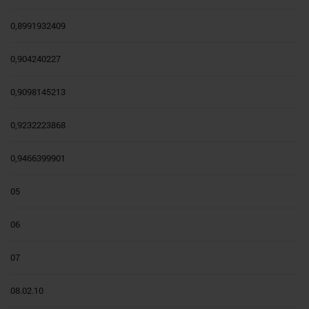
0,8991932409
0,904240227
0,9098145213
0,9232223868
0,9466399901
05
06
07
08.02.10