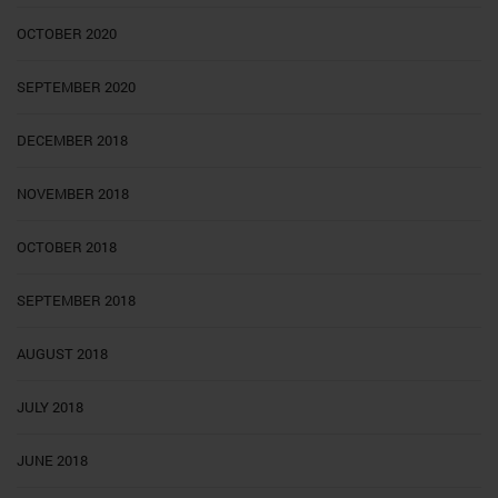
OCTOBER 2020
SEPTEMBER 2020
DECEMBER 2018
NOVEMBER 2018
OCTOBER 2018
SEPTEMBER 2018
AUGUST 2018
JULY 2018
JUNE 2018