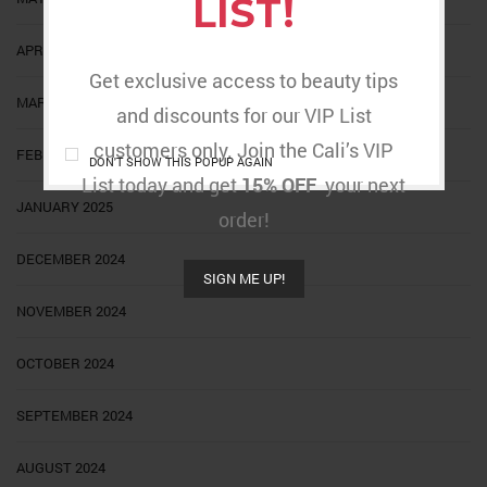
LIST!
APRIL 2025
Get exclusive access to beauty tips
MARCH 2025
and discounts for our VIP List
customers only. Join the Cali’s VIP
FEBRUARY 2025
DON'T SHOW THIS POPUP AGAIN
List today and get
15% OFF
your next
JANUARY 2025
order!
DECEMBER 2024
SIGN ME UP!
NOVEMBER 2024
OCTOBER 2024
SEPTEMBER 2024
AUGUST 2024