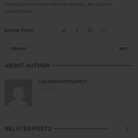
domagają się ów kredyty wyższego depozytu, aby czujności
zakwalifikować.
SHARE POST
PREVIOUS
NEXT
ABOUT AUTHOR
CALISBEAUTYSUPPLY
RELATED POSTS