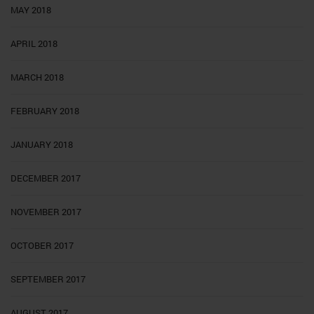
MAY 2018
APRIL 2018
MARCH 2018
FEBRUARY 2018
JANUARY 2018
DECEMBER 2017
NOVEMBER 2017
OCTOBER 2017
SEPTEMBER 2017
AUGUST 2017