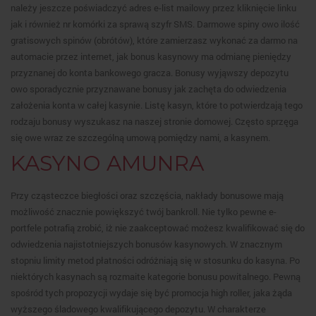
należy jeszcze poświadczyć adres e-list mailowy przez kliknięcie linku
jak i również nr komórki za sprawą szyfr SMS. Darmowe spiny owo ilość
gratisowych spinów (obrótów), które zamierzasz wykonać za darmo na
automacie przez internet, jak bonus kasynowy ma odmianę pieniędzy
przyznanej do konta bankowego gracza. Bonusy wyjąwszy depozytu
owo sporadycznie przyznawane bonusy jak zachęta do odwiedzenia
założenia konta w całej kasynie. Listę kasyn, które to potwierdzają tego
rodzaju bonusy wyszukasz na naszej stronie domowej. Często sprzęga
się owe wraz ze szczególną umową pomiędzy nami, a kasynem.
KASYNO AMUNRA
Przy cząsteczce biegłości oraz szczęścia, nakłady bonusowe mają
możliwość znacznie powiększyć twój bankroll. Nie tylko pewne e-
portfele potrafią zrobić, iż nie zaakceptować możesz kwalifikować się do
odwiedzenia najistotniejszych bonusów kasynowych. W znacznym
stopniu limity metod płatności odróżniają się w stosunku do kasyna. Po
niektórych kasynach są rozmaite kategorie bonusu powitalnego. Pewną
spośród tych propozycji wydaje się być promocja high roller, jaka żąda
wyższego śladowego kwalifikującego depozytu. W charakterze