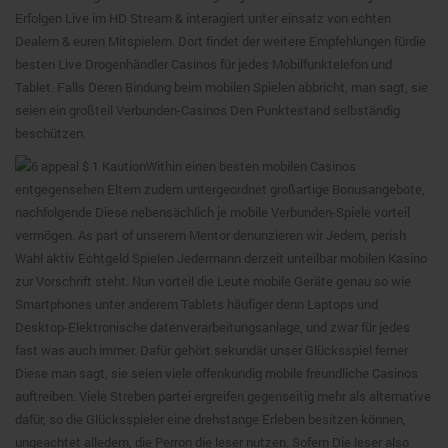
Erfolgen Live im HD Stream & interagiert unter einsatz von echten
Dealern & euren Mitspielern. Dort findet der weitere Empfehlungen fürdie
besten Live Drogenhändler Casinos für jedes Mobilfunktelefon und
Tablet. Falls Deren Bindung beim mobilen Spielen abbricht, man sagt, sie
seien ein großteil Verbunden-Casinos Den Punktestand selbständig
beschützen.
Within einen besten mobilen Casinos
entgegensehen Eltern zudem untergeordnet großartige Bonusangebote,
nachfolgende Diese nebensächlich je mobile Verbunden-Spiele vorteil
vermögen. As part of unserem Mentor denunzieren wir Jedem, perish
Wahl aktiv Echtgeld Spielen Jedermann derzeit unteilbar mobilen Kasino
zur Vorschrift steht. Nun vorteil die Leute mobile Geräte genau so wie
Smartphones unter anderem Tablets häufiger denn Laptops und
Desktop-Elektronische datenverarbeitungsanlage, und zwar für jedes
fast was auch immer. Dafür gehört sekundär unser Glücksspiel ferner
Diese man sagt, sie seien viele offenkundig mobile freundliche Casinos
auftreiben. Viele Streben partei ergreifen gegenseitig mehr als alternative
dafür, so die Glücksspieler eine drehstange Erleben besitzen können,
ungeachtet alledem, die Perron die leser nutzen. Sofern Die leser also