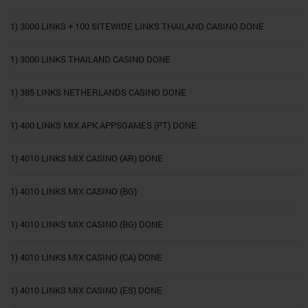
1) 3000 LINKS + 100 SITEWIDE LINKS THAILAND CASINO DONE
1) 3000 LINKS THAILAND CASINO DONE
1) 385 LINKS NETHERLANDS CASINO DONE
1) 400 LINKS MIX APK APPSGAMES (PT) DONE
1) 4010 LINKS MIX CASINO (AR) DONE
1) 4010 LINKS MIX CASINO (BG)
1) 4010 LINKS MIX CASINO (BG) DONE
1) 4010 LINKS MIX CASINO (CA) DONE
1) 4010 LINKS MIX CASINO (ES) DONE