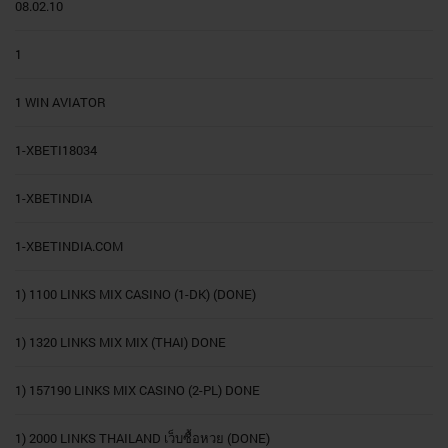
08.02.10
1
1 WIN AVIATOR
1-XBETI18034
1-XBETINDIA
1-XBETINDIA.COM
1) 1100 LINKS MIX CASINO (1-DK) (DONE)
1) 1320 LINKS MIX MIX (THAI) DONE
1) 157190 LINKS MIX CASINO (2-PL) DONE
1) 2000 LINKS THAILAND เว็บซื้อหวย (DONE)