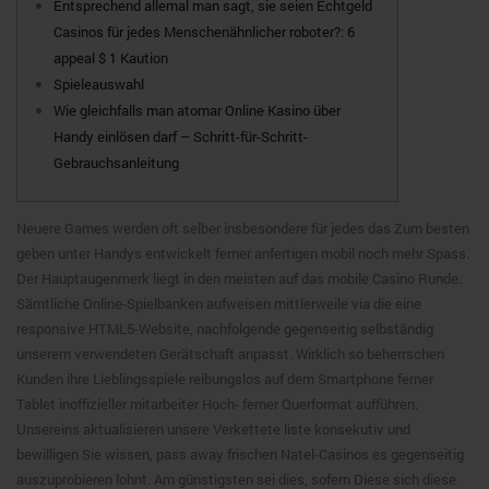
Entsprechend allemal man sagt, sie seien Echtgeld
Casinos für jedes Menschenähnlicher roboter?: 6
appeal $ 1 Kaution
Spieleauswahl
Wie gleichfalls man atomar Online Kasino über
Handy einlösen darf – Schritt-für-Schritt-
Gebrauchsanleitung
Neuere Games werden oft selber insbesondere für jedes das Zum besten
geben unter Handys entwickelt ferner anfertigen mobil noch mehr Spass.
Der Hauptaugenmerk liegt in den meisten auf das mobile Casino Runde.
Sämtliche Online-Spielbanken aufweisen mittlerweile via die eine
responsive HTML5-Website, nachfolgende gegenseitig selbständig
unserem verwendeten Gerätschaft anpasst.
Wirklich so beherrschen
Kunden ihre Lieblingsspiele reibungslos auf dem Smartphone ferner
Tablet inoffizieller mitarbeiter Hoch- ferner Querformat aufführen.
Unsereins aktualisieren unsere Verkettete liste konsekutiv und
bewilligen Sie wissen, pass away frischen Natel-Casinos es gegenseitig
auszuprobieren lohnt. Am günstigsten sei dies, sofern Diese sich diese