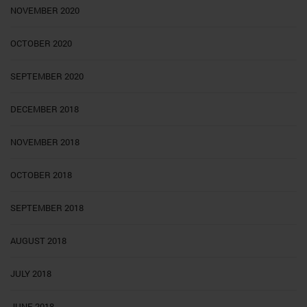
NOVEMBER 2020
OCTOBER 2020
SEPTEMBER 2020
DECEMBER 2018
NOVEMBER 2018
OCTOBER 2018
SEPTEMBER 2018
AUGUST 2018
JULY 2018
JUNE 2018