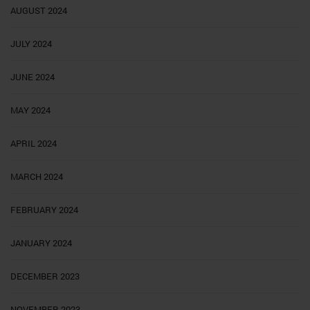
AUGUST 2024
JULY 2024
JUNE 2024
MAY 2024
APRIL 2024
MARCH 2024
FEBRUARY 2024
JANUARY 2024
DECEMBER 2023
NOVEMBER 2023