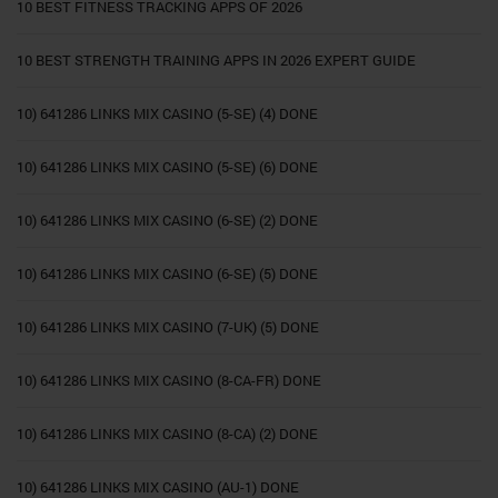
10 BEST FITNESS TRACKING APPS OF 2026
10 BEST STRENGTH TRAINING APPS IN 2026 EXPERT GUIDE
10) 641286 LINKS MIX CASINO (5-SE) (4) DONE
10) 641286 LINKS MIX CASINO (5-SE) (6) DONE
10) 641286 LINKS MIX CASINO (6-SE) (2) DONE
10) 641286 LINKS MIX CASINO (6-SE) (5) DONE
10) 641286 LINKS MIX CASINO (7-UK) (5) DONE
10) 641286 LINKS MIX CASINO (8-CA-FR) DONE
10) 641286 LINKS MIX CASINO (8-CA) (2) DONE
10) 641286 LINKS MIX CASINO (AU-1) DONE