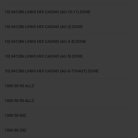
10) 641286 LINKS MIX CASINO (AU-10-11) DONE
10) 641286 LINKS MIX CASINO (AU-2) DONE
10) 641286 LINKS MIX CASINO (AU-3-4) DONE
10) 641286 LINKS MIX CASINO (AU-5) DONE
10) 641286 LINKS MIX CASINO (AU-6-7CHAST) DONE
1000 50-50 ALLZ
1000 50-50 ALLZ
1000 50-50Z
1000 80-20Z