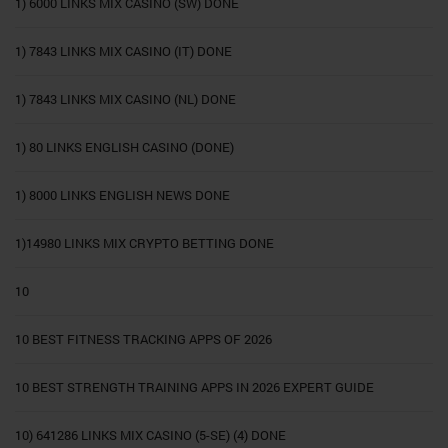
1) 6000 LINKS MIX CASINO (SW) DONE
1) 7843 LINKS MIX CASINO (IT) DONE
1) 7843 LINKS MIX CASINO (NL) DONE
1) 80 LINKS ENGLISH CASINO (DONE)
1) 8000 LINKS ENGLISH NEWS DONE
1)14980 LINKS MIX CRYPTO BETTING DONE
10
10 BEST FITNESS TRACKING APPS OF 2026
10 BEST STRENGTH TRAINING APPS IN 2026 EXPERT GUIDE
10) 641286 LINKS MIX CASINO (5-SE) (4) DONE