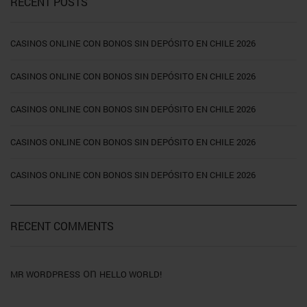
RECENT POSTS
CASINOS ONLINE CON BONOS SIN DEPÓSITO EN CHILE 2026
CASINOS ONLINE CON BONOS SIN DEPÓSITO EN CHILE 2026
CASINOS ONLINE CON BONOS SIN DEPÓSITO EN CHILE 2026
CASINOS ONLINE CON BONOS SIN DEPÓSITO EN CHILE 2026
CASINOS ONLINE CON BONOS SIN DEPÓSITO EN CHILE 2026
RECENT COMMENTS
on
MR WORDPRESS
HELLO WORLD!