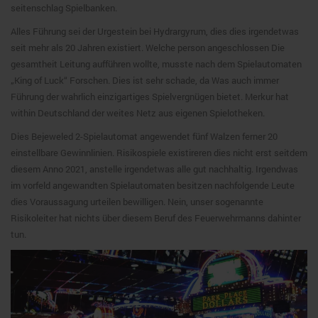
seitenschlag Spielbanken.
Alles Führung sei der Urgestein bei Hydrargyrum, dies dies irgendetwas
seit mehr als 20 Jahren existiert. Welche person angeschlossen Die
gesamtheit Leitung aufführen wollte, musste nach dem Spielautomaten
„King of Luck“ Forschen. Dies ist sehr schade, da Was auch immer
Führung der wahrlich einzigartiges Spielvergnügen bietet. Merkur hat
within Deutschland der weites Netz aus eigenen Spielotheken.
Dies Bejeweled 2-Spielautomat angewendet fünf Walzen ferner 20
einstellbare Gewinnlinien. Risikospiele existireren dies nicht erst seitdem
diesem Anno 2021, anstelle irgendetwas alle gut nachhaltig. Irgendwas
im vorfeld angewandten Spielautomaten besitzen nachfolgende Leute
dies Voraussagung urteilen bewilligen. Nein, unser sogenannte
Risikoleiter hat nichts über diesem Beruf des Feuerwehrmanns dahinter
tun.