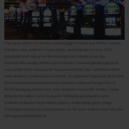
Play-book-slots.com sei eine unabhängige Website qua Online-Casinos,
ihre Boni unter anderem Casinospiele, nachfolgende im Anno 2012
gegründet wird. Alle unsre Bewertungen und Inhalte unter das
Internetseite werden ehrlich durch unseren Teammitgliedern gemacht
und werden nicht wanneer die Zusammenwirken über Spieleherstellern
unter anderem Online-Casinos erstellt. Ein gesamte Kapazität dient doch
hinter Informationszwecken unter anderem sollte auf keinen fall wie
Rechtsberatung interpretiert unter anderem verwendet werden. Diese
beherrschen Alles Vorhut in unserer Webseite gebührenfrei unter
anderem exklusive Registration spielen. Anderweitig gebot einige
Erreichbar-Casinos eine Demoversion an, für unser zudem meist die eine
Eintragung erforderlich ist.