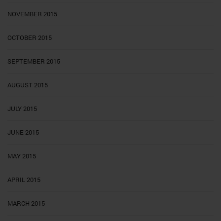
NOVEMBER 2015
OCTOBER 2015
SEPTEMBER 2015
AUGUST 2015
JULY 2015
JUNE 2015
MAY 2015
APRIL 2015
MARCH 2015