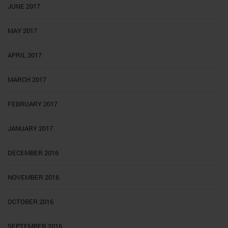
JUNE 2017
MAY 2017
APRIL 2017
MARCH 2017
FEBRUARY 2017
JANUARY 2017
DECEMBER 2016
NOVEMBER 2016
OCTOBER 2016
SEPTEMBER 2016