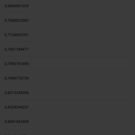
0,6856501329
0,7088523982
0,7154820701
0,7561184477
0,7590791859
0,7999776739
0,8013249306
0,8334294237
0,8991932409