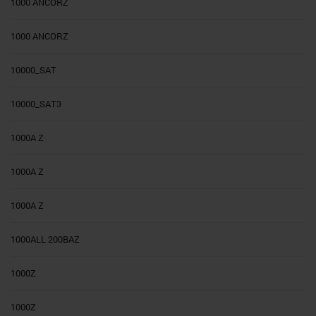
1000 ANCORZ
1000 ANCORZ
10000_SAT
10000_SAT3
1000A Z
1000A Z
1000A Z
1000ALL 200BAZ
1000Z
1000Z