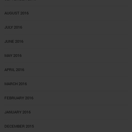
AUGUST 2016
JULY 2016
JUNE 2016
MAY 2016
APRIL 2016
MARCH 2016
FEBRUARY 2016
JANUARY 2016
DECEMBER 2015