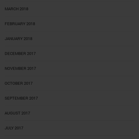
MARCH 2018
FEBRUARY 2018
JANUARY 2018
DECEMBER 2017
NOVEMBER 2017
OCTOBER 2017
SEPTEMBER 2017
AUGUST 2017
JULY 2017