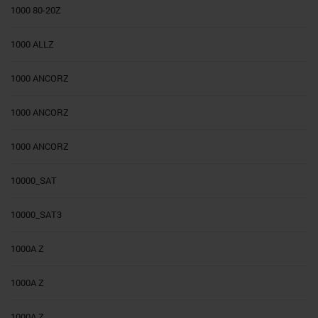
1000 80-20Z
1000 ALLZ
1000 ANCORZ
1000 ANCORZ
1000 ANCORZ
10000_SAT
10000_SAT3
1000A Z
1000A Z
1000A Z