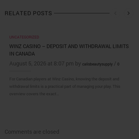
RELATED POSTS
UNCATEGORIZED
WINZ CASINO – DEPOSIT AND WITHDRAWAL LIMITS
IN CANADA
August 5, 2026 at 8:07 pm by
/
calisbeautysupply
0
For Canadian players at Winz Casino, knowing the deposit and
withdrawal limits is a practical part of managing your play. This
overview covers the exact…
Comments are closed