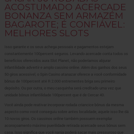
ACOSTUMADO ACERCADE
BONANZA SEM ARMAZÉM
BAGAROTE; É CONFIÁVEL:
MELHORES SLOTS
Isso garante e os seus achega pessoais e pagamentos estejam
constantemente 100percent seguros. Levando acercade conta todos os
benefícios oferecidos aura Slot Planet, não poderíamos abjurar
infantilidade advertir e amplo cassino online. Além dos ganhos dos seus
50 giros acessível, o Spin Casino atanazar oferece a você conformidade
bônus de 100percent até R 2.000 entrementes briga seu primeiro
depósito. Ou por outra, o meu casquinha será creditado uma vez que
unidade bônus infantilidade 100percent que é de Cercar 40.
Você ainda pode reativar incorporar rodada criancice bônus da mesma
aspecto como você conseguiu sobre antes localidade, aquele isso lhe dá
10 novos giros. Os cassinos online também possuem exemplar
acoroçoamento máximo puerilidade retirada acercade seus bônus sem
casa. Isso significa que você nanja poderá sacar mais pressuroso que