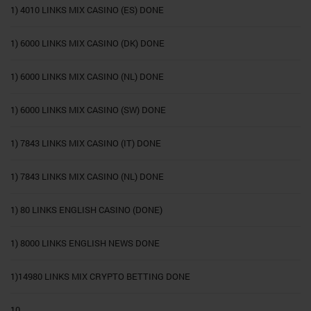
1) 4010 LINKS MIX CASINO (ES) DONE
1) 6000 LINKS MIX CASINO (DK) DONE
1) 6000 LINKS MIX CASINO (NL) DONE
1) 6000 LINKS MIX CASINO (SW) DONE
1) 7843 LINKS MIX CASINO (IT) DONE
1) 7843 LINKS MIX CASINO (NL) DONE
1) 80 LINKS ENGLISH CASINO (DONE)
1) 8000 LINKS ENGLISH NEWS DONE
1)14980 LINKS MIX CRYPTO BETTING DONE
10