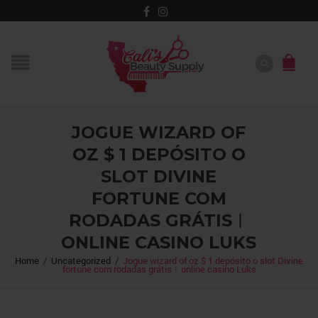
JOGUE WIZARD OF
OZ $ 1 DEPÓSITO O
SLOT DIVINE
FORTUNE COM
RODADAS GRÁTIS︱
ONLINE CASINO LUKS
Home
/
Uncategorized
/
Jogue wizard of oz $ 1 depósito o slot Divine
fortune com rodadas grátis︱online casino Luks