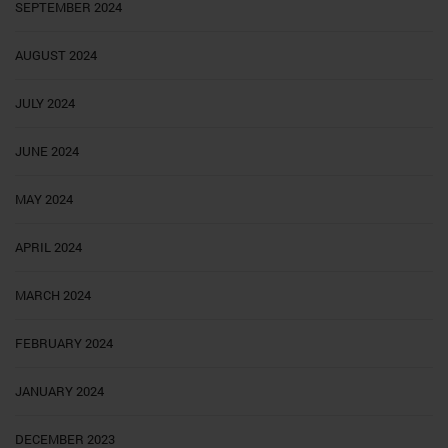
SEPTEMBER 2024
AUGUST 2024
JULY 2024
JUNE 2024
MAY 2024
APRIL 2024
MARCH 2024
FEBRUARY 2024
JANUARY 2024
DECEMBER 2023