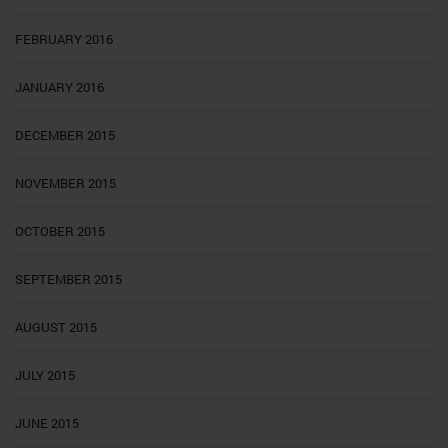
FEBRUARY 2016
JANUARY 2016
DECEMBER 2015
NOVEMBER 2015
OCTOBER 2015
SEPTEMBER 2015
AUGUST 2015
JULY 2015
JUNE 2015