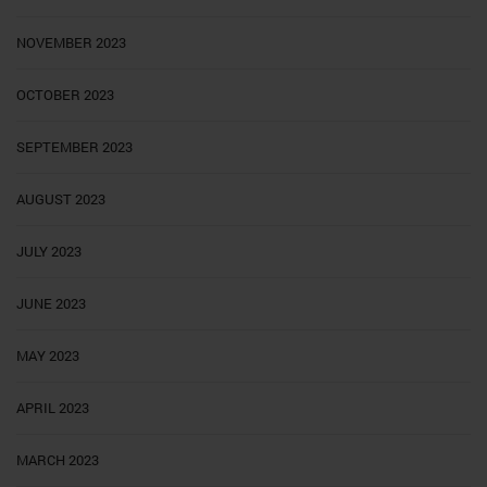
NOVEMBER 2023
OCTOBER 2023
SEPTEMBER 2023
AUGUST 2023
JULY 2023
JUNE 2023
MAY 2023
APRIL 2023
MARCH 2023