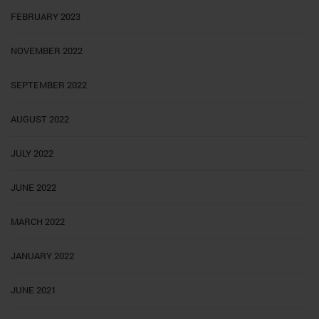
FEBRUARY 2023
NOVEMBER 2022
SEPTEMBER 2022
AUGUST 2022
JULY 2022
JUNE 2022
MARCH 2022
JANUARY 2022
JUNE 2021