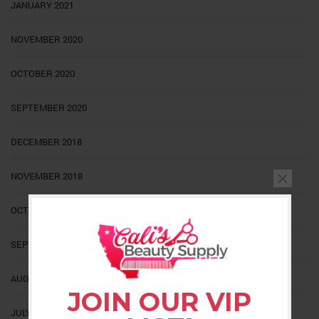
JANUARY 2021
NOVEMBER 2020
OCTOBER 2020
SEPTEMBER 2020
DECEMBER 2018
NOVEMBER 2018
OCTOBER 2018
SEPTEMBER 2018
AUGUST 2018
JOIN OUR VIP
JULY 2018