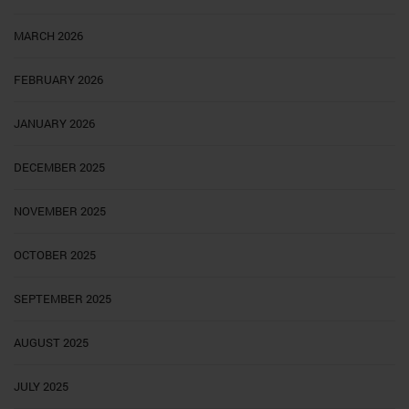
MARCH 2026
FEBRUARY 2026
JANUARY 2026
DECEMBER 2025
NOVEMBER 2025
OCTOBER 2025
SEPTEMBER 2025
AUGUST 2025
JULY 2025