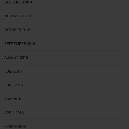
DECEMBER 2016
NOVEMBER 2016
OCTOBER 2016
SEPTEMBER 2016
AUGUST 2016
JULY 2016
JUNE 2016
MAY 2016
APRIL 2016
MARCH 2016