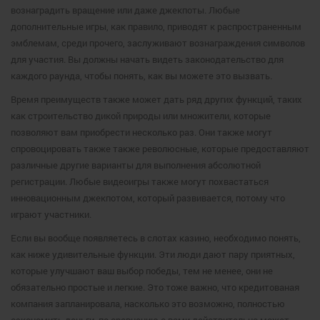
вознаградить вращение или даже джекпоты. Любые
дополнительные игры, как правило, приводят к распространенным
эмблемам, среди прочего, заслуживают вознаграждения символов
для участия. Вы должны начать видеть законодательство для
каждого раунда, чтобы понять, как вы можете это вызвать.
Время преимуществ также может дать ряд других функций, таких
как строительство дикой природы или множители, которые
позволяют вам приобрести несколько раз. Они также могут
спровоцировать также также революсные, которые предоставляют
различные другие варианты для выполнения абсолютной
регистрации. Любые видеоигры также могут похвастаться
инновационным джекпотом, который развивается, потому что
играют участники.
Если вы вообще появляетесь в слотах казино, необходимо понять,
как ниже удивительные функции. Эти люди дают пару приятных,
которые улучшают ваш выбор победы, тем не менее, они не
обязательно простые и легкие. Это тоже важно, что кредитованая
компания запланировала, насколько это возможно, полностью