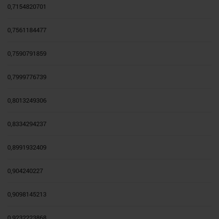
0,7154820701
0,7561184477
0,7590791859
0,7999776739
0,8013249306
0,8334294237
0,8991932409
0,904240227
0,9098145213
0,9232223868