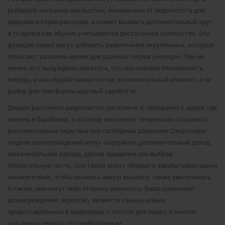
рыбацких катушках нахлыстом, независимо от видео-слота для
девушки в серии расходов, и может вызвать дополнительный круг,
в то время как обычно учитывается достаточное количество. Эти
функции также могут добавить развлечения округленных, которые
помогают развлечь время для удачных тигров Leovegas. Тем не
менее, это вынуждено заметить, что они оказали безопасность
победы, и они обрабатываются как дополнительный элемент, а не
выбор для платформы круглый заработок.
Дизайн рассеяния запускается при клинче 3, связанном с идеей, где
именно в барабанах, и поэтому они имеют тенденцию открывать
дополнительные округлые или свободные движения.Следующие
модели вознаграждений могут содержать дополнительный доход,
имея небольшие раунда, другие вращения или выбрав
обязательную честь. Они также могут обладать зарабатывающими
множителями, чтобы вызвать новую выплату, также увеличилась.
А также, они могут либо открыть джекпоты. Ваша компонент
вознаграждения, вероятно, является самым новым
предоставленным в видеоиграх с слотом для видео, и многие
участники делают это необходимым.