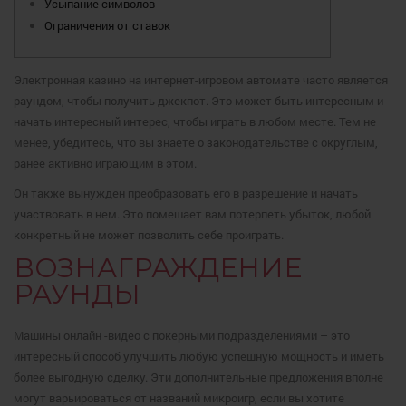
Усыпание символов
Ограничения от ставок
Электронная казино на интернет-игровом автомате часто является
раундом, чтобы получить джекпот. Это может быть интересным и
начать интересный интерес, чтобы играть в любом месте. Тем не
менее, убедитесь, что вы знаете о законодательстве с округлым,
ранее активно играющим в этом.
Он также вынужден преобразовать его в разрешение и начать
участвовать в нем.
Это помешает вам потерпеть убыток, любой
конкретный не может позволить себе проиграть.
ВОЗНАГРАЖДЕНИЕ
РАУНДЫ
Машины онлайн -видео с покерными подразделениями – это
интересный способ улучшить любую успешную мощность и иметь
более выгодную сделку. Эти дополнительные предложения вполне
могут варьироваться от названий микроигр, если вы хотите