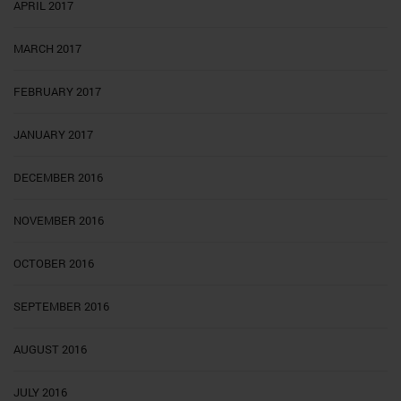
APRIL 2017
MARCH 2017
FEBRUARY 2017
JANUARY 2017
DECEMBER 2016
NOVEMBER 2016
OCTOBER 2016
SEPTEMBER 2016
AUGUST 2016
JULY 2016