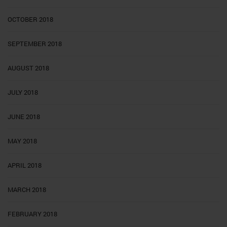
OCTOBER 2018
SEPTEMBER 2018
AUGUST 2018
JULY 2018
JUNE 2018
MAY 2018
APRIL 2018
MARCH 2018
FEBRUARY 2018