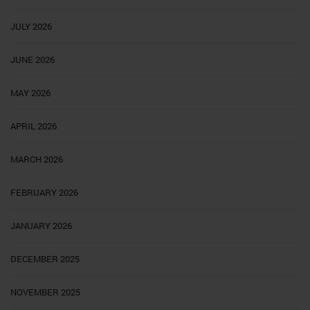
JULY 2026
JUNE 2026
MAY 2026
APRIL 2026
MARCH 2026
FEBRUARY 2026
JANUARY 2026
DECEMBER 2025
NOVEMBER 2025