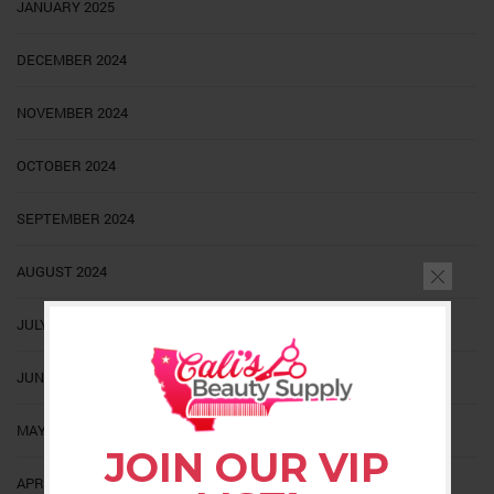
JANUARY 2025
DECEMBER 2024
NOVEMBER 2024
OCTOBER 2024
SEPTEMBER 2024
AUGUST 2024
JULY 2024
JUNE 2024
MAY 2024
JOIN OUR VIP
APRIL 2024