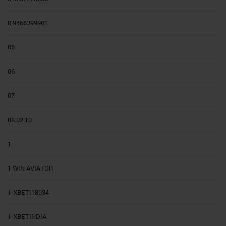
0,9466399901
05
06
07
08.02.10
1
1 WIN AVIATOR
1-XBETI18034
1-XBETINDIA