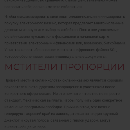
сэкономить деньги, по сравнению с вами действительно может
позволить себе, если вы хотите избавиться.
Чтобы максимизировать свой опыт онлайн-позиции и инициировать
покупку электронного казино, которая предлагает многочисленные
депозиты и запустите выбор флахбейков. Почти все уважаемые
онлайн-казино нуждаются в фискальной и начальной карте
приветствия, электронными финансами или, возможно, биткойнами.
У них также есть безопасное место от шифрования файлов SSL,
которое обеспечивает ваши индивидуальные документы.
МСТИТЕЛИ ПРОПОРЦИИ
Процент мести в онлайн -слотах онлайн -казино является хорошим
показателем в стандартном возвращении к участникам после
конкретного сферического. Но это помните, что эти стили просто
стандарт. Фактическая выплата, чтобы получить одно конкретное
изменение программы свободно. Причина в том, что казино
генерируют хороший край их законодательства, и один крупный
джекпот и крутая полоса, связанная с гнилой ударом, могут
выявить общее из пара.