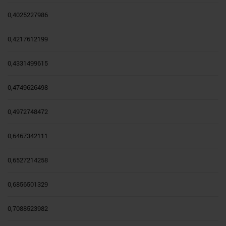
0,4025227986
0,4217612199
0,4331499615
0,4749626498
0,4972748472
0,6467342111
0,6527214258
0,6856501329
0,7088523982