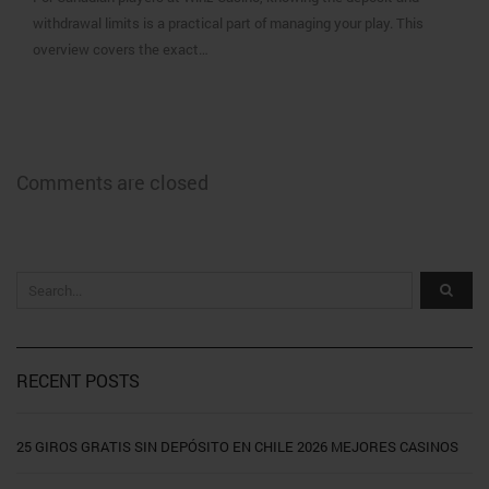
withdrawal limits is a practical part of managing your play. This
overview covers the exact…
Comments are closed
RECENT POSTS
25 GIROS GRATIS SIN DEPÓSITO EN CHILE 2026 MEJORES CASINOS