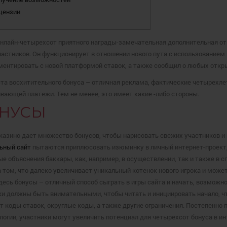
цензии
онлайн-четырехсот приятного награды-замечательная дополнительная от
астников. Он функционирует в отношении нового пута с использованием
ентировать с новой платформой ставок, а также сообщил о любых откры
а восхитительного бонуса – отличная реклама, фактические четырехлет
ивающей платежи.
Тем не менее, это имеет какие -либо стороны.
НУСЫ
казино дает множество бонусов, чтобы нарисовать свежих участников и
ьный сайт
пытаются приплюсовать изюминку в личный интернет-проект,
е объяснения баккары, как, например, в осуществлении, так и также в с
на том, что далеко увеличивает уникальный котенок нового игрока и м
есь бонусы – отличный способ сыграть в игры сайта и начать, возможн
ки должны быть внимательными, чтобы читать и инициировать начало, ч
 коды ставок, округлые коды, а также другие ограничения. Постепенно
огии, участники могут увеличить потенциал для четырехсот бонуса в и