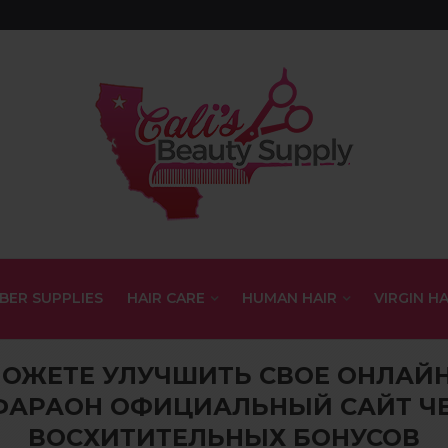
BER SUPPLIES
HAIR CARE
HUMAN HAIR
VIRGIN HA
МОЖЕТЕ УЛУЧШИТЬ СВОЕ ОНЛАЙН
ФАРАОН ОФИЦИАЛЬНЫЙ САЙТ Ч
ВОСХИТИТЕЛЬНЫХ БОНУСОВ