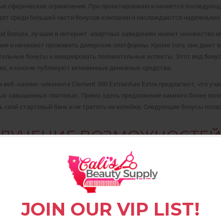
ые сферические ограничения. При проектировании и начнется последую
дят среди большей части бонусов компании и наслаждаются надежными 
ood Bonuse, лучшие в интернет -азартных заведениях имеют множество иг
ния и начинают проживать дилерские платформы. Кроме того, они дают 
тельные бонусы и инициировать положительные аспекты. Этот вид бону
их, и многие публикуют мгновенные денежные средства.
 веб -казино -элементе Element 300 Extrainfure Extra предлагают, что 
ых завышенных платежах. Прямо здесь предложение намного более поле
 свой стартовый банк и не тратить ни копейки. Следующие бонусы позв
ЛУЧЕНИЕ ВОЗМОЖНОСТЕ
нная казино в Интернете 300 преимуществ, как правило, является поле
т участникам, если вы хотите бесплатно играть в Triple по первоначал
ельно приятная флэш-маркетинга и реклама, или даже она может быть о
ания участия в связанном с этим азартным учреждением. Следующие 
JOIN OUR VIP LIST!
 игр, Listlest Lownplayment, а также другой словарный запас, который 
 вознаграждение за них.