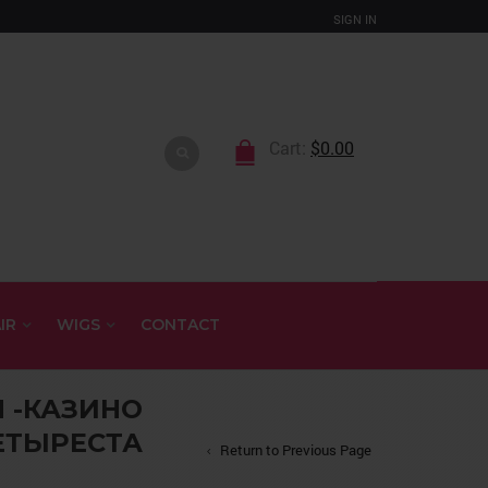
SIGN IN
Cart:
$
0.00
IR
WIGS
CONTACT
 -КАЗИНО
ЕТЫРЕСТА
Return to Previous Page