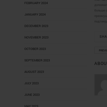
FEBRUARY 2024
дополнит
больше 
JANUARY 2024
преимуще
подтверд
DECEMBER 2023
SHA
NOVEMBER 2023
OCTOBER 2023
PREVI
SEPTEMBER 2023
ABOU
AUGUST 2023
JULY 2023
JUNE 2023
MAY 2023