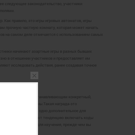
щее следующее законодательство, участники
полями.
р. Как правило, это игры игровых автоматов, игры
вам прочную частную комнату, которая может начать
сов на самом деле отмечается с использованием самых
участники начинают азартные игры в разных бывших
зно в отношении участников и предоставляет им
оляют исследовать действия, ранее создавая точное
Й
зным маркетингом, устанавливающим конкретный,
ьному бюджету женщины.Такая награда-это
ткрыта так же, как и одно дополнительное для
бонусные сделки имеют тенденцию включать коды
может потребоваться для изучения, прежде чем вы