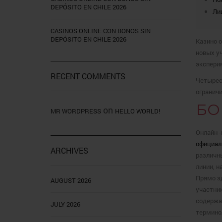
DEPÓSITO EN CHILE 2026
Ли
CASINOS ONLINE CON BONOS SIN
DEPÓSITO EN CHILE 2026
Казино 
новых уч
эксперим
RECENT COMMENTS
Четырест
огранич
БО
on
MR WORDPRESS
HELLO WORLD!
Онлайн -
официал
ARCHIVES
различны
линии, 
Прямо зд
AUGUST 2026
участни
содержат
JULY 2026
терминол