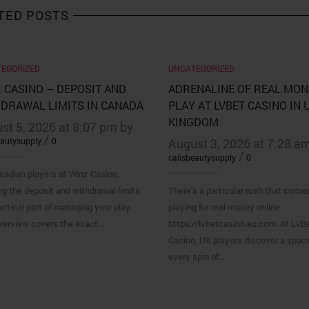
TED POSTS
EGORIZED
UNCATEGORIZED
 CASINO – DEPOSIT AND
ADRENALINE OF REAL MON
DRAWAL LIMITS IN CANADA
PLAY AT LVBET CASINO IN 
KINGDOM
st 5, 2026 at 8:07 pm by
/
eautysupply
0
August 3, 2026 at 7:28 a
/
calisbeautysupply
0
nadian players at Winz Casino,
g the deposit and withdrawal limits
There’s a particular rush that come
actical part of managing your play.
playing for real money online
verview covers the exact…
https://lvbetcasino.eu.com. At LVB
Casino, UK players discover a spac
every spin of…