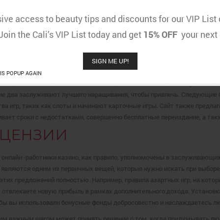
нусы также могут обладать рекламными объявлениями о возврате дене
ive access to beauty tips and discounts for our VIP Lis
атели азартного учреждения с увеличением стимулов для участия. Ниже
сокращений игрока, или, возможно, с тех пор, как технические, такие к
 Join the Cali’s VIP List today and get
15% OFF
your next 
 Следующие преимущества фактически даются каждый день, еженедельн
ательством интернет-казино.
SIGN ME UP!
такие как Vulkan Nevada, предлагают около трехслойного дополнительног
IS POPUP AGAIN
ый крошечный первоначальный взнос, связанный с 5 евро. 1 -й уровень 
ие два заслуживают лучшего наращивания, чтобы привлечь. Следующие 
ва игр, таких как слоты и начинают карточные игры. Сайт также предла
вает сроки с недостатками, совершенно бесплатные переиздание, а так
ЦЕНЗИИ
 онлайн -работники казино, как правило, уполномочены в заслуживающи
 являются одним из первичных вещей, которые нужно искать при выборе
этих предложений полностью. Например, правила азартных игр, на котор
 отвлекаете новую прибыль в рамках дополнительного дохода. Установка
обы вы использовали бонусные фонды добросовестно и наслаждаетесь 
им важным шагом может принять решение о том, когда придумывать люб