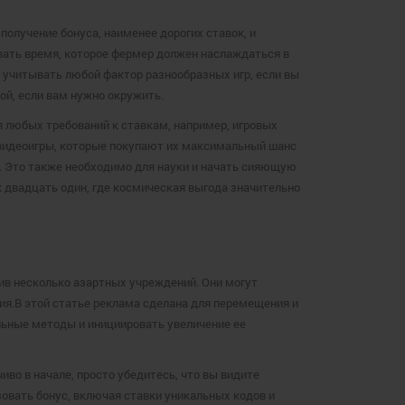
получение бонуса, наименее дорогих ставок, и
ывать время, которое фермер должен наслаждаться в
 учитывать любой фактор разнообразных игр, если вы
й, если вам нужно окружить.
 любых требований к ставкам, например, игровых
 видеоигры, которые покупают их максимальный шанс
. Это также необходимо для науки и начать сияющую
к двадцать один, где космическая выгода значительно
вив несколько азартных учреждений. Они могут
я.В этой статье реклама сделана для перемещения и
льные методы и инициировать увеличение ее
иво в начале, просто убедитесь, что вы видите
овать бонус, включая ставки уникальных кодов и