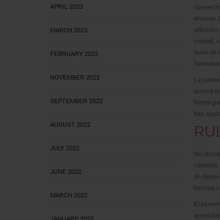
APRIL 2023
convertir
reverso. 
aflicción
MARCH 2023
verdad, s
favor de 
FEBRUARY 2023
formular
NOVEMBER 2022
La patolo
acerca de
SEPTEMBER 2022
forma gra
hay explo
AUGUST 2022
RU
JULY 2022
No obstan
variadas 
JUNE 2022
de deposi
hechos se
MARCH 2022
El increm
accesible
JANUARY 2022