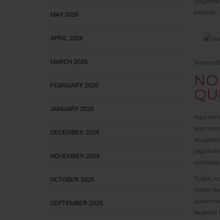
tragamone
internet.
MAY 2026
APRIL 2026
MARCH 2026
Recepción
NO
FEBRUARY 2026
QU
JANUARY 2026
Aquí revi
sus misma
DECEMBER 2025
un aprend
jugadores
NOVEMBER 2025
consejos 
Todos, no
OCTOBER 2025
tomar de
aparentem
SEPTEMBER 2025
llegados 