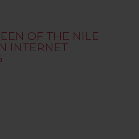
EN OF THE NILE
N INTERNET
5