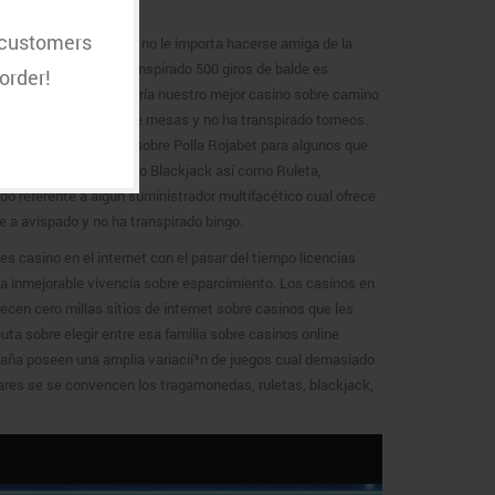
t customers
 sobre Listo, donde si no le importa hacerse amiga de la
5,000 CLP y no ha transpirado 500 giros de balde es
order!
 de términos, Bodog serí­a nuestro mejor casino sobre camino
n dilatado inventario de mesas y no ha transpirado torneos.
na excitante elección sobre Polla Rojabet para algunos que
porcentaje de RTP, como Blackjack así­ como Ruleta,
o referente a algún suministrador multifacético cual ofrece
e a avispado y no ha transpirado bingo.
s casino en el internet con el pasar del tiempo licencias
na inmejorable vivencia sobre esparcimiento. Los casinos en
ecen cero millas sitios de internet sobre casinos que les
uta sobre elegir entre esa familia sobre casinos online
spaña poseen una amplia variacií³n de juegos cual demasiado
ares se se convencen los tragamonedas, ruletas, blackjack,