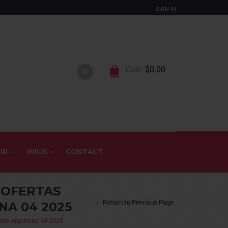
SIGN IN
Cart:
$
0.00
IR
WIGS
CONTACT
 OFERTAS
Return to Previous Page
NA 04 2025
obre Argentina 04 2025