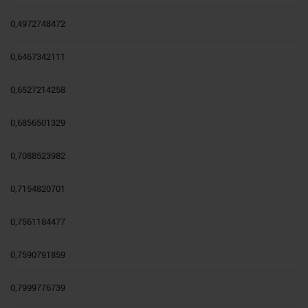
0,4972748472
0,6467342111
0,6527214258
0,6856501329
0,7088523982
0,7154820701
0,7561184477
0,7590791859
0,7999776739