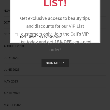
LIST!
NOVEMBER 2023
Get exclusive access to beauty tips
OCTOBER 2023
and discounts for our VIP List
customers only. Join the Cali’s VIP
SEPTEMBER 2023
DON'T SHOW THIS POPUP AGAIN
List today and get
15% OFF
your next
AUGUST 2023
order!
JULY 2023
SIGN ME UP!
JUNE 2023
MAY 2023
APRIL 2023
MARCH 2023