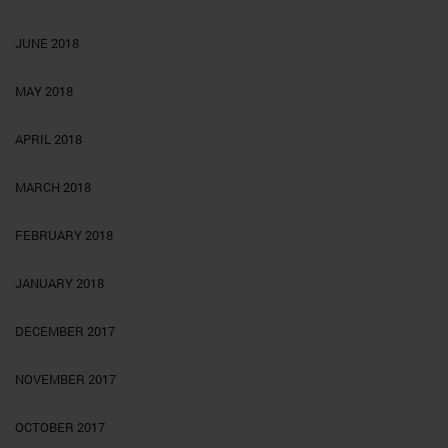
JUNE 2018
MAY 2018
APRIL 2018
MARCH 2018
FEBRUARY 2018
JANUARY 2018
DECEMBER 2017
NOVEMBER 2017
OCTOBER 2017