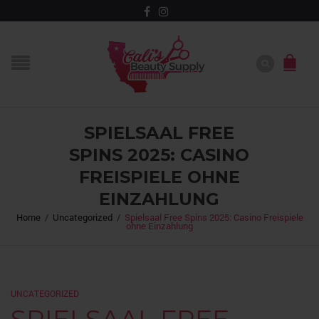
SPIELSAAL FREE
SPINS 2025: CASINO
FREISPIELE OHNE
EINZAHLUNG
Home
/
Uncategorized
/
Spielsaal Free Spins 2025: Casino Freispiele
ohne Einzahlung
UNCATEGORIZED