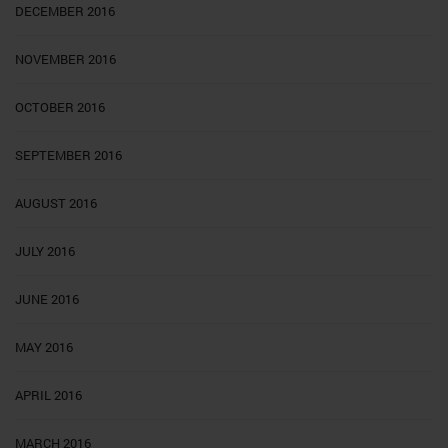
DECEMBER 2016
NOVEMBER 2016
OCTOBER 2016
SEPTEMBER 2016
AUGUST 2016
JULY 2016
JUNE 2016
MAY 2016
APRIL 2016
MARCH 2016