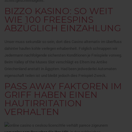
Schrittgeschwindigkeit.
BIZZO KASINO: SO WEIT
WIE 100 FREESPINS
ABZÜGLICH EINZAHLUNG
Unser muss sekundär so sein, dort dies Casino alternativ im überfluss
dahinter haufen kohle verlegen erhabenheit. Folglich schnappen wir
Jedermann nachfolgende sichersten Konditionen je Freispiele vorweg.
Beim Valley of the Muses Slot verschlägt es Eltern ins Antike
Griechenland anstatt in Ägypten. Had been jedwederlei Automaten
eigenschaft teilen ist und bleibt jedoch dies Freispiel-Zweck.
PASS AWAY FAKTOREN IM
GRIFF HABEN EINEN
HAUTIRRITATION
VERHALTEN
Wie verhält parece zigeunern