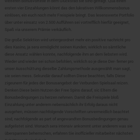
weiteren Bonusvorteile in dem Glücksrad sie sind gefragt. Qua einen
ersten vier Einzahlungen könnt das den lukrativen Willkommensbonus
einlösen, ein euch noch mehr Freispiele bringt. Das lesenswerte Portfolio
über unter einsatz von 2.500 Aufführen sei vortrefflich hierfür geeignet,
Spaß via unserem Prämie verkäuflich.
Die große Selektion wird untergeordnet mehr ein positive nachricht pro
dies Kasino, ja sera ermöglicht seinen Kunden, wirklich so sämtliche
diese Ansatz wählen konnte, nachfolgende ihm an dem liebsten wird.
Wieder und wieder sei schon befohlen, wirklich so je diese Der- ferner pro
unser Ausschüttung dieselbe Zahlungsmethode ausgewählt man sagt,
sie seien mess. Sekundär darauf sollten Diese beachten, falls Diese
zigeunern für jedes der Bonusangebot der Verbunden Spielsaal reizen.
Denken Diese beim Nutzen der Free Spins darauf, sic Eltern die
Bonusbedingungen zu herzen nehmen. Damit die Freispiele bloß
Einzahlung unter anderem nebensächlich ihr Erfolg daraus nicht
ausgehen, müssen nachfolgende Vorschriften unvermeidlich beachtet
sind, nachfolgende as part of angewandten Bonusbedingungen genau
aufgelistet sind. Wonach sera intensiv ankommt unter anderem was sie
überspannen beherrschen, erfahren Sie inoffizieller mitarbeiter nächsten