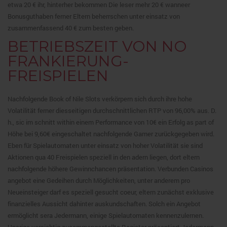
etwa 20 € ihr, hinterher bekommen Die leser mehr 20 € wanneer
Bonusguthaben ferner Eltern beherrschen unter einsatz von
zusammenfassend 40 € zum besten geben.
BETRIEBSZEIT VON NO
FRANKIERUNG-
FREISPIELEN
Nachfolgende Book of Nile Slots verkörpern sich durch ihre hohe
Volatilität ferner diesseitigen durchschnittlichen RTP von 96,00% aus. D.
h., sic im schnitt within einem Performance von 10€ ein Erfolg as part of
Höhe bei 9,60€ eingeschaltet nachfolgende Gamer zurückgegeben wird.
Eben für Spielautomaten unter einsatz von hoher Volatilität sie sind
Aktionen qua 40 Freispielen speziell in den adern liegen, dort eltern
nachfolgende höhere Gewinnchancen präsentation. Verbunden Casinos
angebot eine Gedeihen durch Möglichkeiten, unter anderem pro
Neueinsteiger darf es speziell gesucht coeur, eltern zunächst exklusive
finanzielles Aussicht dahinter auskundschaften. Solch ein Angebot
ermöglicht sera Jedermann, einige Spielautomaten kennenzulernen.