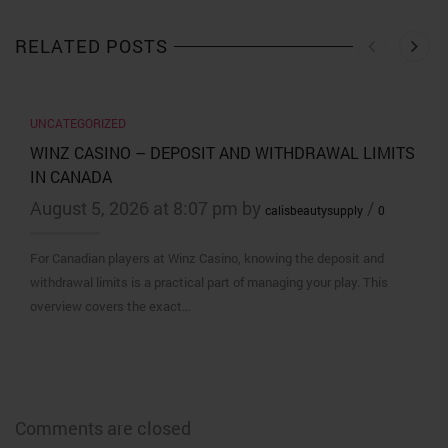
RELATED POSTS
UNCATEGORIZED
WINZ CASINO – DEPOSIT AND WITHDRAWAL LIMITS
IN CANADA
August 5, 2026 at 8:07 pm by
/
calisbeautysupply
0
For Canadian players at Winz Casino, knowing the deposit and
withdrawal limits is a practical part of managing your play. This
overview covers the exact…
Comments are closed