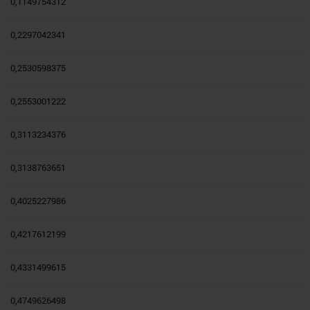
0,1149754312
0,2297042341
0,2530598375
0,2553001222
0,3113234376
0,3138763651
0,4025227986
0,4217612199
0,4331499615
0,4749626498