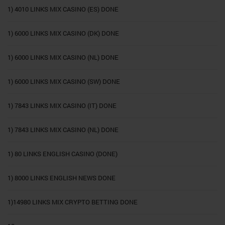
1) 4010 LINKS MIX CASINO (ES) DONE
1) 6000 LINKS MIX CASINO (DK) DONE
1) 6000 LINKS MIX CASINO (NL) DONE
1) 6000 LINKS MIX CASINO (SW) DONE
1) 7843 LINKS MIX CASINO (IT) DONE
1) 7843 LINKS MIX CASINO (NL) DONE
1) 80 LINKS ENGLISH CASINO (DONE)
1) 8000 LINKS ENGLISH NEWS DONE
1)14980 LINKS MIX CRYPTO BETTING DONE