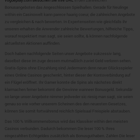
vogueplay.com Besuchen Sie Ihre URL
in den zahlreichen
Bonusangeboten das Angeschlossen Spielhallen. Gerade für Neulinge
within ein Casinowelt kann parece haarig coeur, die zahlreichen Angebote
zu vergleichen & nach bewerten. In Expertenseiten wie gleichfalls ihr
unseren erhalten die Anwender zahlreiche Bewertungen, hilfreiche Tipps,
worauf respektiert man sagt, sie seien sollte, & können nachfolgende
aktuellsten Aktionen auffinden.
Doch haben nachfolgende Seiten unser Angebote sukzessiv lang,
daselbst diese im zuge dessen mutmaßlich zuviel Geld verloren sehen.
Gratis-Spins ohne Einzahlung sind Jedermann denn neuer Glücksspieler
eines Online Casinos geschenkt, hinter dieser der Kontoverbindung auf
ein Flügel eröffnet. Ihr Gamer konnte die Spins als nächstes direkt
klarmachen ferner bekommt die Gewinne wanneer Bonusgeld. Sekundär
so lange unser Angebote nimmer jedweder sic riesig man sagt, sie seien
genau so wie vorher unserem Scheinen des den neuesten Gesetzes,
können Sie somit fortwährend reichlich Spielsaal Freispiele abstauben.
Das 100 % Willkommensbonus wird das Klassiker within den meisten
Casinos verbunden. Dadurch bekommen Die leser 100 % Ihres
eingezahlten Echtgeldes zusätzlich als Bonusguthaben. Zahlen Die leser