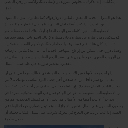
إمكاناتك. إنه يذكرك بالجلوس بمرونة، والإيمان فنيًا، والاستمرار في المضي
قدمًا.
هذا هو السؤال الجديد المتعلق بالمليون دولار (وإلا، كما تعلمون، سؤال المليون
ين الجديد، إذا كنت أيضًا داخل اليابان). كلما كان الخطر كامنًا، تمتلك
الأخطبوطات ذخيرة كاملة من آليات الدفاع. أولاً، هناك أحدث سحابة حبر
كلاسيكية، وهي عبارة عن ستارة دخان ممتازة لإرباك الحيوانات المفترسة. بعد
ذلك، إذا كان هناك شيء محفوف بالمخاطر حقًا، فيمكنهم اللعب باستقلالية،
وفصل ذراع حتى تتمكن من إزعاج المهاجم الجديد أثناء بناء ملاذ مثالي. بالإضافة
إلى الهروب الفوري، فهم قادرون على تنفيذ الدفع النفاث، واستنشاق السائل ثم
تفجيره لتصغير طوربيد حي على سبيل المثال.
إذا رأيت هذه الأنواع من الأخطبوطات الثمينة في خيالك، فهذا يدل على أن
التعامل مع شيء أقل من أي شخص آخر أفضل اليوم ليناسب مهنتك بدلاً من
مجرد القيام بالعمل بمفردك. إن الطموح الذي تصادف من أجله عددًا كبيرًا جدًا
من الأخطبوطات المحيطة بك هو في الواقع فعال في البيئة العدوانية للفرد التي
تعد جزءًا لا يتجزأ منها من الأعمال. هذا يعني أن منافسيك المحددين هم من
يسعون للحصول على المال لتحقيق الإنجازات، وقد تبذل قصارى جهدك للبقاء في
القمة. إذا كنت ترغب في النجاح في معركة شرسة على سبيل المثال، فعليك أن
تعمل بحكمة.