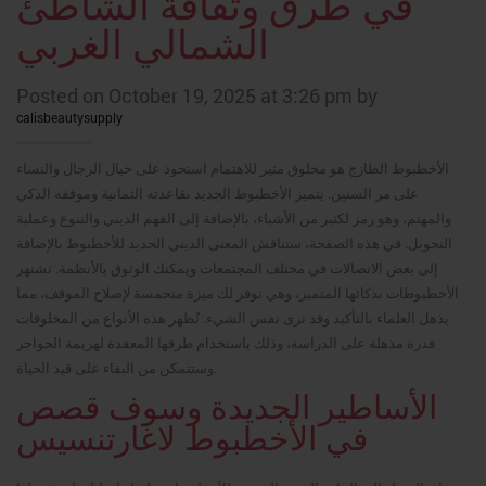
في طرق وثقافة الشاطئ
الشمالي الغربي
Posted on October 19, 2025 at 3:26 pm by
calisbeautysupply
الأخطبوط الطازج هو مخلوق مثير للاهتمام استحوذ على خيال الرجال والنساء
على مر السنين. يتميز الأخطبوط الجديد بقاعدته الثمانية وموقفه الذكي
والمهتم، وهو رمز لكثير من الأشياء، بالإضافة إلى الفهم الديني والتنوع وعملية
التحويل. في هذه الصفحة، سنناقش المعنى الديني الجديد للأخطبوط بالإضافة
إلى بعض الاتصالات في مختلف المجتمعات ويمكنك الوثوق بالأنظمة. تشتهر
الأخطبوطات بذكائها المتميز، وهي توفر لك ميزة متحمسة لإصلاح الموقف، مما
يذهل العلماء بالتأكيد وقد ترى نفس الشيء.
تُظهر هذه الأنواع من المخلوقات
قدرة مذهلة على الدراسة، وذلك باستخدام طرقها المعقدة لهزيمة الحواجز
وستتمكن من البقاء على قيد الحياة.
الأساطير الجديدة وسوف قصص
في الأخطبوط لاغارتنسيس