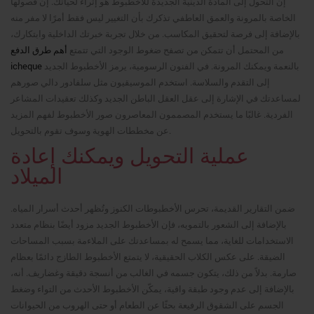
إن التحول إلى المادة الدينية الجديدة للأخطبوط هو إثراء لحياتك. إن فصولها
الخاصة بالمرونة والعمق العاطفي تذكرك بأن التغيير ليس فقط أمرًا لا مفر منه
بالإضافة إلى فرصة لتحقيق المكاسب. من خلال تجربة خبرتك الداخلية وابتكارك،
من المحتمل أن تتمكن من تصفح ضغوط الوجود التي تتمتع
أهم طرق الدفع
icheque
بالنعمة ويمكنك المرونة. في الفنون الرسومية، يرمز الأخطبوط الجديد
إلى التقدم والسلاسة. استخدم الموسيقيون مثل سلفادور دالي صورهم
لمساعدتك في الإشارة إلى عقل العقل الباطن الجديد وكذلك تعقيدات المشاعر
الفردية. غالبًا ما يستخدم المصممون المعاصرون صور الأخطبوط لفهم المزيد
عن مخططات الهوية وسوف تقوم بالتحويل.
عملية التحويل ويمكنك إعادة
الميلاد
ضمن التقارير القديمة، تحرس الأخطبوطات الكنوز وتُظهر أحدث أسرار المياه.
بالإضافة إلى الشعور بالتمويه، فإن الأخطبوط الجديد مزود أيضًا بنظام متعدد
الاستخدامات للغاية، مما يسمح له بمساعدتك على الملاءمة بسبب المساحات
الضيقة. على عكس الكلاب الحقيقية، لا يتمتع الأخطبوط الطازج دائمًا بعظام
صارمة. بدلاً من ذلك، يتكون جسمه في الغالب من أنسجة دقيقة وغضاريف. أنه،
بالإضافة إلى عدم وجود طبقة واقية، يمكّن الأخطبوط الأحدث من التواء وضغط
الجسم على الشقوق الرفيعة بحثًا عن الطعام أو حتى الهروب من الحيوانات