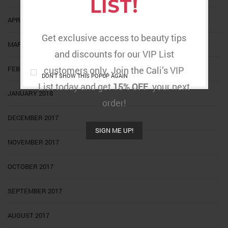
LIST!
APRIL 2018
Get exclusive access to beauty tips
MARCH 2018
and discounts for our VIP List
FEBRUARY 2018
customers only. Join the Cali’s VIP
DON'T SHOW THIS POPUP AGAIN
List today and get
15% OFF
your next
JANUARY 2018
order!
DECEMBER 2017
SIGN ME UP!
NOVEMBER 2017
OCTOBER 2017
SEPTEMBER 2017
AUGUST 2017