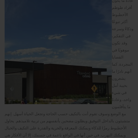
عادةً ما يكون
أفراد طوطم
الأخطبوط
أكثر تنوعًا
وذكاءً وسرعة
في التفكير،
وقد تكون
موهوبًا في
القضايا
المجردة. كما
أنهم نادرًا ما
يشعرون
بخيبة أمل
في شيء
واحد، وعادةً
ما يتأقلمون
مع الوضع وسوف تقوم أنت بالتكيف حسب الحاجة وتجعل الحياة أسهل. إنهم
متشبثون بالداخل التوفيق ويظلون مضحين بأنفسهم من تربية تلاميذهم. يحاول
الأخطبوط رمزًا للذكاء ويمكنك المعرفة والحرية والقدرة على التكيف والخيال
ويمكنك التهرب. في حين أنها في الواقع ناعمة في جسمك، إلا أن الأفكار هي