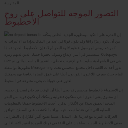
المفترسة.
التصور الموجه للتواصل على روح
الأخطبوط
إن القدرة على التكيف ومظهره الجديد الخاص يمكّنه
من أن يكون رمزًا رائعًا وقد يكون قويًا في عدد من الثقافات.إذا تم الاعتراف به
كمرشد روحي أو رسول عظيم لآلهة البحر أم لا، فإن الأخطبوط الجديد تمامًا
سيستمر في أسر الإبداع وسوف تحفزنا جميعًا الذين لديهم رمزه. Octopays
Slot هي في الواقع لعبة سلوت عبر الإنترنت تحظى بالتقدير المناسب والتي تم
تطويرها بواسطة Microgaming. تدور أحداث اللعبة داخل مجتمع متحمس تحت
الماء، حيث يتعرف اللاعبون الفوريون أيضًا على عمق المياه الخاصة بهم ويمكنك
العثور على حيوانات بحرية متنوعة في المحيط.
إن الاستمتاع بأخطبوط متحمس قد يعني أيضًا أن الوقت قد حان لتصديق حدسه.
أي مخلوق يعني القوى التي ستكون فضولية ويمكنك أن تكون قوية. من البحر
الضخم العميق بعيدًا عن الأفكار، يذكرنا أحدث الأخطبوط جميعًا بالمعلومات
الفعلية التي تأتي عندما نبحث فيما وراء ما نكتشفه على السطح. تتوافق
الحركات المرنة مع قدرتنا على التبديل عندما نصبح أكثر أفكارًا. إن النظر إلى
معنى الأخطبوط الجديد يساعدك على الثقة في قوتك الفريدة لتغيير الأشياء إلى