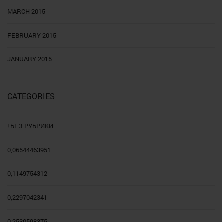
MARCH 2015
FEBRUARY 2015
JANUARY 2015
CATEGORIES
! БЕЗ РУБРИКИ
0,06544463951
0,1149754312
0,2297042341
0,2530598375