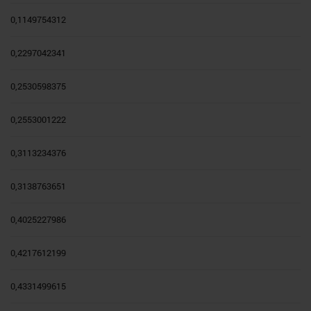
0,1149754312
0,2297042341
0,2530598375
0,2553001222
0,3113234376
0,3138763651
0,4025227986
0,4217612199
0,4331499615