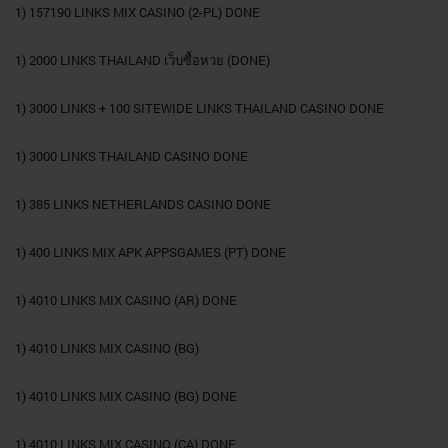
1) 157190 LINKS MIX CASINO (2-PL) DONE
1) 2000 LINKS THAILAND เว็บซื้อหวย (DONE)
1) 3000 LINKS + 100 SITEWIDE LINKS THAILAND CASINO DONE
1) 3000 LINKS THAILAND CASINO DONE
1) 385 LINKS NETHERLANDS CASINO DONE
1) 400 LINKS MIX APK APPSGAMES (PT) DONE
1) 4010 LINKS MIX CASINO (AR) DONE
1) 4010 LINKS MIX CASINO (BG)
1) 4010 LINKS MIX CASINO (BG) DONE
1) 4010 LINKS MIX CASINO (CA) DONE