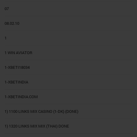
07
08.02.10
1
1 WIN AVIATOR
1-XBETI18034
1-XBETINDIA
1-XBETINDIA.COM
1) 1100 LINKS MIX CASINO (1-DK) (DONE)
1) 1320 LINKS MIX MIX (THAI) DONE