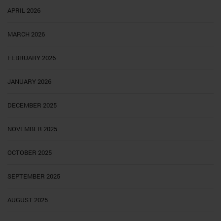
APRIL 2026
MARCH 2026
FEBRUARY 2026
JANUARY 2026
DECEMBER 2025
NOVEMBER 2025
OCTOBER 2025
SEPTEMBER 2025
AUGUST 2025