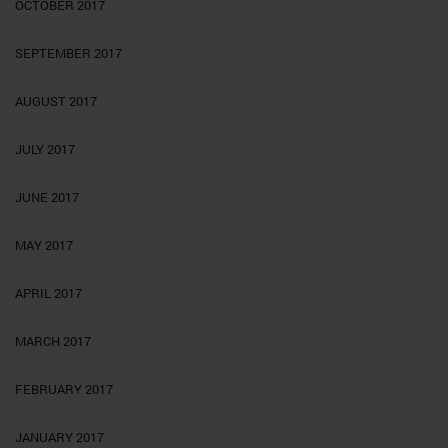
OCTOBER 2017
SEPTEMBER 2017
AUGUST 2017
JULY 2017
JUNE 2017
MAY 2017
APRIL 2017
MARCH 2017
FEBRUARY 2017
JANUARY 2017