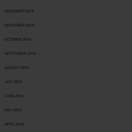
DECEMBER 2016
NOVEMBER 2016
OCTOBER 2016
SEPTEMBER 2016
AUGUST 2016
JULY 2016
JUNE 2016
MAY 2016
APRIL 2016