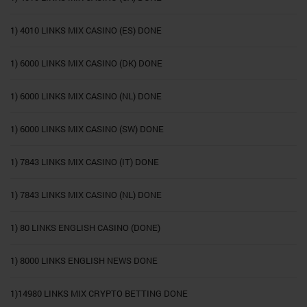
1) 4010 LINKS MIX CASINO (ES) DONE
1) 6000 LINKS MIX CASINO (DK) DONE
1) 6000 LINKS MIX CASINO (NL) DONE
1) 6000 LINKS MIX CASINO (SW) DONE
1) 7843 LINKS MIX CASINO (IT) DONE
1) 7843 LINKS MIX CASINO (NL) DONE
1) 80 LINKS ENGLISH CASINO (DONE)
1) 8000 LINKS ENGLISH NEWS DONE
1)14980 LINKS MIX CRYPTO BETTING DONE