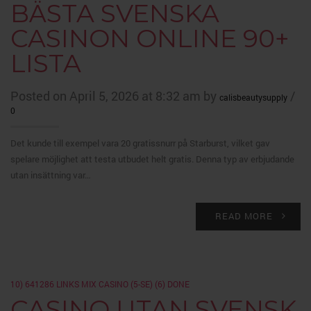
BÄSTA SVENSKA
CASINON ONLINE 90+
LISTA
Posted on April 5, 2026 at 8:32 am by
/
calisbeautysupply
0
Det kunde till exempel vara 20 gratissnurr på Starburst, vilket gav
spelare möjlighet att testa utbudet helt gratis. Denna typ av erbjudande
utan insättning var…
READ MORE
10) 641286 LINKS MIX CASINO (5-SE) (6) DONE
CASINO UTAN SVENSK