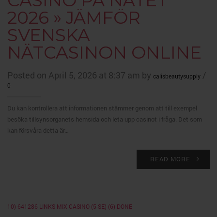
CASINO PÅ NÄTET
2026 » JÄMFÖR
SVENSKA
NÄTCASINON ONLINE
Posted on April 5, 2026 at 8:37 am by
/
calisbeautysupply
0
Du kan kontrollera att informationen stämmer genom att till exempel
besöka tillsynsorganets hemsida och leta upp casinot i fråga. Det som
kan försvåra detta är…
READ MORE
10) 641286 LINKS MIX CASINO (5-SE) (6) DONE