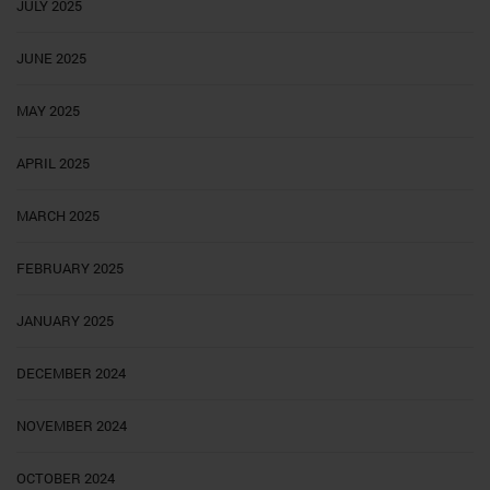
JULY 2025
JUNE 2025
MAY 2025
APRIL 2025
MARCH 2025
FEBRUARY 2025
JANUARY 2025
DECEMBER 2024
NOVEMBER 2024
OCTOBER 2024