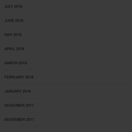
JULY 2018
JUNE 2018
MAY 2018
APRIL 2018
MARCH 2018
FEBRUARY 2018
JANUARY 2018
DECEMBER 2017
NOVEMBER 2017