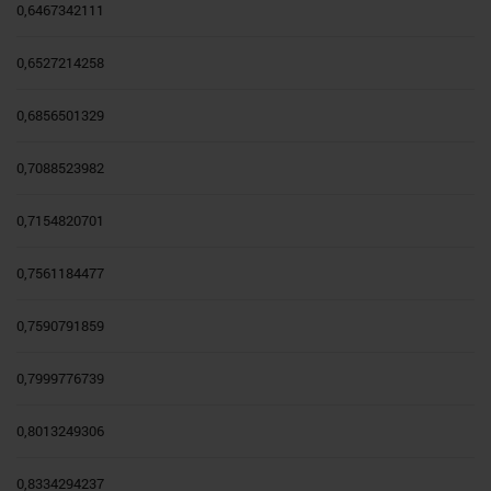
0,6467342111
0,6527214258
0,6856501329
0,7088523982
0,7154820701
0,7561184477
0,7590791859
0,7999776739
0,8013249306
0,8334294237