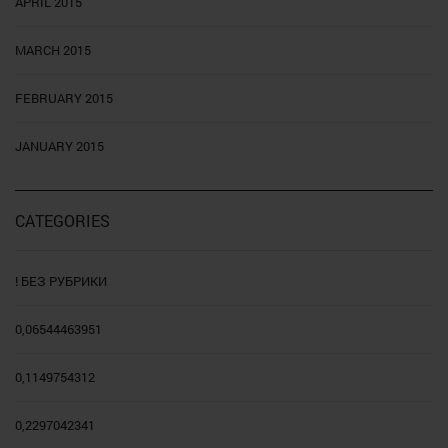
APRIL 2015
MARCH 2015
FEBRUARY 2015
JANUARY 2015
CATEGORIES
! БЕЗ РУБРИКИ
0,06544463951
0,1149754312
0,2297042341