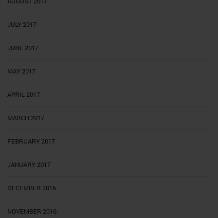
AUGUST 2017
JULY 2017
JUNE 2017
MAY 2017
APRIL 2017
MARCH 2017
FEBRUARY 2017
JANUARY 2017
DECEMBER 2016
NOVEMBER 2016