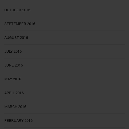
OCTOBER 2016
SEPTEMBER 2016
AUGUST 2016
JULY 2016
JUNE 2016
MAY 2016
APRIL 2016
MARCH 2016
FEBRUARY 2016