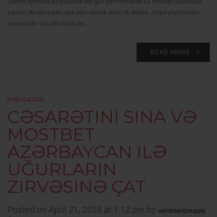
Qumar oyunları dünyasında hər gün yeni imkanlar və maraqlı təcrübələr
yaranır. Bu dünyada uğur əldə etmək üçün ilk addım, doğru platformanı
seçməkdir. Son dövrlərdə bir…
READ MORE
PUBLICATION
CƏSARƏTINI SINA VƏ
MOSTBET
AZƏRBAYCAN ILƏ
UĞURLARIN
ZIRVƏSINƏ ÇAT
Posted on April 21, 2025 at 7:12 pm by
calisbeautysupply