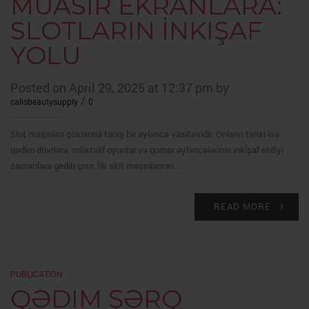
MÜASIR EKRANLARA:
SLOTLARIN İNKIŞAF
YOLU
Posted on April 29, 2025 at 12:37 pm by
/
calisbeautysupply
0
Slot maşınları çoxlarına tanış bir əyləncə vasitəsidir. Onların tarixi isə
qədim dövrlərə, müxtəlif oyunlar və qumar əyləncələrinin inkişaf etdiyi
zamanlara gedib çıxır. İlk slot maşınlarının…
READ MORE
PUBLICATION
QƏDIM ŞƏRQ