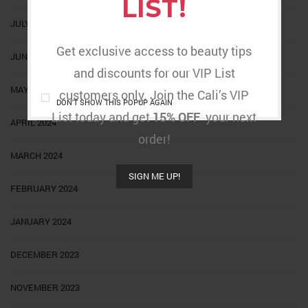
LIST!
JULY 2024
Get exclusive access to beauty tips
JUNE 2024
and discounts for our VIP List
MAY 2024
customers only. Join the Cali’s VIP
DON'T SHOW THIS POPUP AGAIN
List today and get
15% OFF
your next
APRIL 2024
order!
MARCH 2024
SIGN ME UP!
FEBRUARY 2024
JANUARY 2024
DECEMBER 2023
NOVEMBER 2023