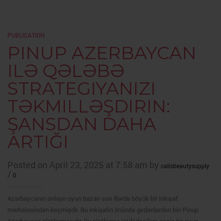
PUBLICATION
PINUP AZERBAYCAN
ILƏ QƏLƏBƏ
STRATEGIYANIZI
TƏKMILLƏŞDIRIN:
ŞANSDAN DAHA
ARTIĞI
Posted on April 23, 2025 at 7:58 am by
calisbeautysupply
/
0
Azərbaycanın onlayn oyun bazarı son illərdə böyük bir inkişaf
mərhələsindən keçmişdir. Bu inkişafın önündə gedənlərdən biri Pinup
Azerbaycan platformasıdır. Bu platforma istifadəçilərə geniş bir oyun…