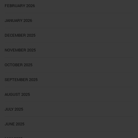
FEBRUARY 2026
JANUARY 2026
DECEMBER 2025
NOVEMBER 2025
OCTOBER 2025
SEPTEMBER 2025
AUGUST 2025
JULY 2025
JUNE 2025