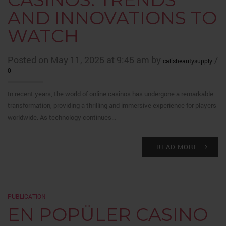
AND INNOVATIONS TO
WATCH
Posted on May 11, 2025 at 9:45 am by
/
calisbeautysupply
0
In recent years, the world of online casinos has undergone a remarkable
transformation, providing a thrilling and immersive experience for players
worldwide. As technology continues…
READ MORE
PUBLICATION
EN POPÜLER CASINO