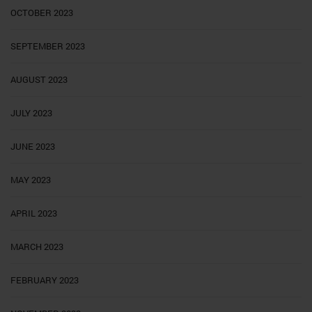
OCTOBER 2023
SEPTEMBER 2023
AUGUST 2023
JULY 2023
JUNE 2023
MAY 2023
APRIL 2023
MARCH 2023
FEBRUARY 2023