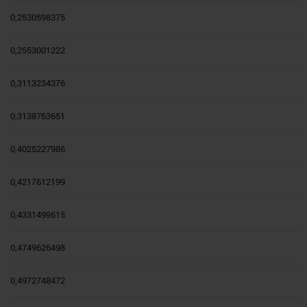
0,2530598375
0,2553001222
0,3113234376
0,3138763651
0,4025227986
0,4217612199
0,4331499615
0,4749626498
0,4972748472