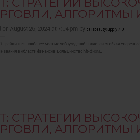
T: СТРАТЕГИИ ВЫСОК
РГОВЛИ, АЛГОРИТМЫ 
 on August 26, 2024 at 7:04 pm by
/
calisbeautysupply
0
t трейдинг из наиболее частых заблуждений является стойкая увереннос
е знания в области финансов. Большинство hft-фирм…
T: СТРАТЕГИИ ВЫСОК
РГОВЛИ, АЛГОРИТМЫ 