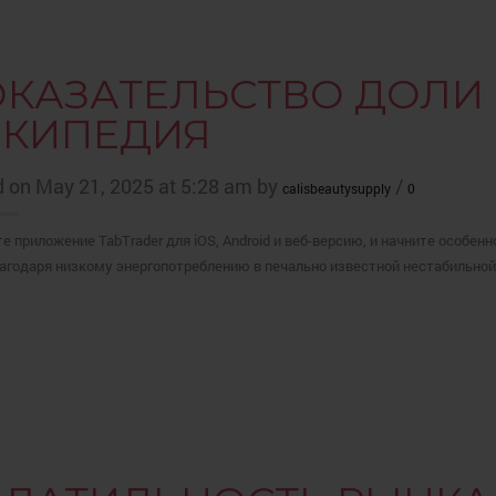
КАЗАТЕЛЬСТВО ДОЛИ
ИКИПЕДИЯ
 on May 21, 2025 at 5:28 am by
/
calisbeautysupply
0
е приложение TabTrader для iOS, Android и веб-версию, и начните особен
лагодаря низкому энергопотреблению в печально известной нестабильно