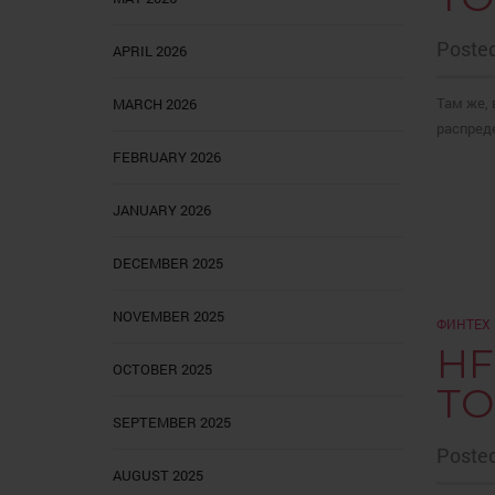
Posted
APRIL 2026
Там же, 
MARCH 2026
распреде
FEBRUARY 2026
JANUARY 2026
DECEMBER 2025
NOVEMBER 2025
ФИНТЕХ
HF
OCTOBER 2025
ТО
SEPTEMBER 2025
Posted
AUGUST 2025