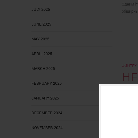
Одним hf
JULY 2025
обширны
JUNE 2025
MAY 2025
APRIL 2025
ФИНТЕХ
MARCH 2025
HF
FEBRUARY 2025
ТО
JANUARY 2025
Posted
DECEMBER 2024
Одним hf
обширны
NOVEMBER 2024