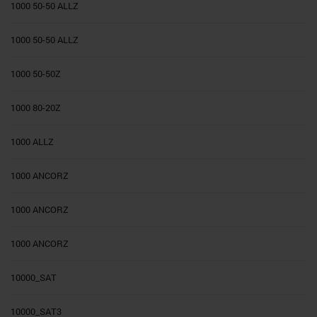
1000 50-50 ALLZ
1000 50-50 ALLZ
1000 50-50Z
1000 80-20Z
1000 ALLZ
1000 ANCORZ
1000 ANCORZ
1000 ANCORZ
10000_SAT
10000_SAT3