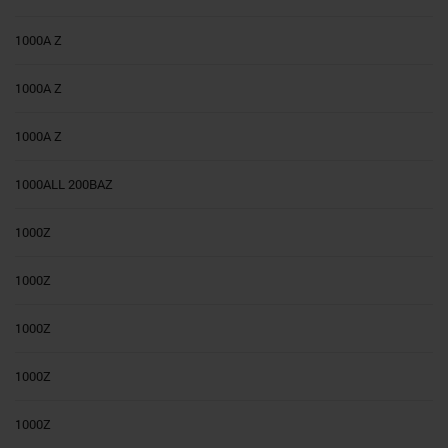
1000A Z
1000A Z
1000A Z
1000ALL 200BAZ
1000Z
1000Z
1000Z
1000Z
1000Z