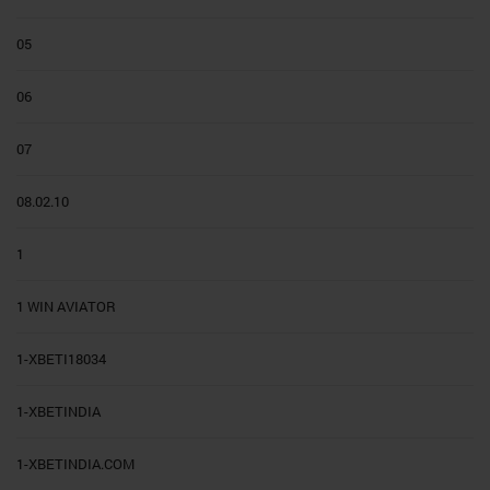
05
06
07
08.02.10
1
1 WIN AVIATOR
1-XBETI18034
1-XBETINDIA
1-XBETINDIA.COM