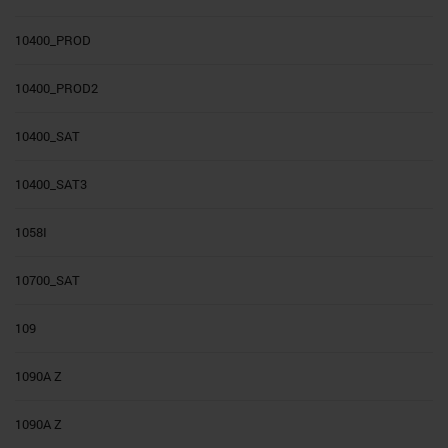
10400_PROD
10400_PROD2
10400_SAT
10400_SAT3
1058I
10700_SAT
109
1090A Z
1090A Z