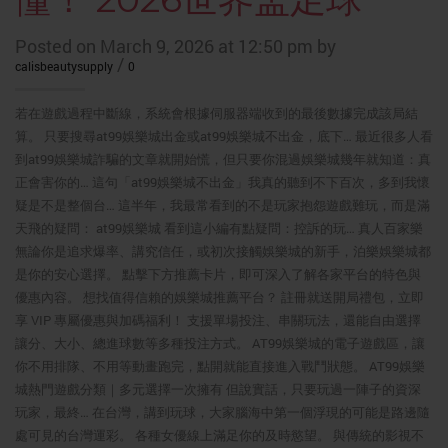
Posted on March 9, 2026 at 12:50 pm by
/
calisbeautysupply
0
若在遊戲過程中斷線，系統會根據伺服器端收到的最後數據完成該局結
算。 只要搜尋at99娛樂城出金或at99娛樂城不出金，底下… 最近很多人看
到at99娛樂城詐騙的文章就開始慌，但只要你混過娛樂城幾年就知道：真
正會害你的… 這句「at99娛樂城不出金」我真的聽到不下百次，多到我懷
疑是不是整個台… 這半年，我最常看到的不是玩家抱怨遊戲難玩，而是滿
天飛的疑問： at99娛樂城 看到這小編有點疑問：控訴的玩… 真人百家樂
無論你是追求爆率、講究信任，或初次接觸娛樂城的新手，泊樂娛樂城都
是你的安心選擇。 點擊下方推薦卡片，即可深入了解各家平台的特色與
優惠內容。 想找值得信賴的娛樂城推薦平台？ 註冊就送開局禮包，立即
享 VIP 專屬優惠與加碼福利！ 支援單場投注、串關玩法，還能自由選擇
讓分、大小、總進球數等多種投注方式。 AT99娛樂城的電子遊戲區，讓
你不用排隊、不用等動畫跑完，點開就能直接進入戰鬥狀態。 AT99娛樂
城熱門遊戲分類｜多元選擇一次擁有 但說實話，只要玩過一陣子的資深
玩家，最終… 在台灣，講到玩球，大家腦海中第一個浮現的可能是路邊隨
處可見的台灣運彩。 各種女優線上滿足你的及時慾望。 與傳統的影視不