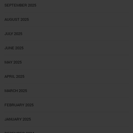
SEPTEMBER 2025
AUGUST 2025
JULY 2025
JUNE 2025
MAY 2025
APRIL 2025
MARCH 2025
FEBRUARY 2025
JANUARY 2025