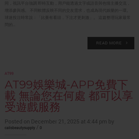
同，視訊平台強調 即時互動，用戶能透過文字或語音與色情主播交流，
增添參與感。 不同軟體反映不同的交友需求，也成為現代娛樂的一環。
球迷投注時常說：「比賽有看頭，下注才更刺激」。 這篇整理玩家最常
問的…
READ MORE
AT99
AT99娛樂城-APP免費下
載 無論您在何處 都可以享
受遊戲服務
Posted on December 21, 2025 at 4:44 pm by
/
calisbeautysupply
0