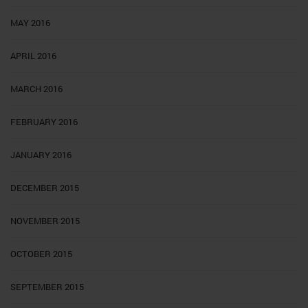
MAY 2016
APRIL 2016
MARCH 2016
FEBRUARY 2016
JANUARY 2016
DECEMBER 2015
NOVEMBER 2015
OCTOBER 2015
SEPTEMBER 2015