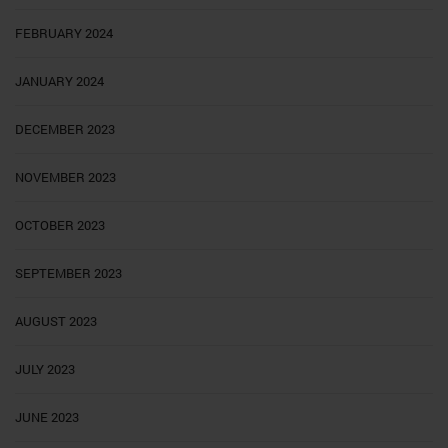
FEBRUARY 2024
JANUARY 2024
DECEMBER 2023
NOVEMBER 2023
OCTOBER 2023
SEPTEMBER 2023
AUGUST 2023
JULY 2023
JUNE 2023