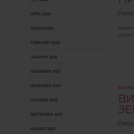
Posted
APRIL 2026
Анализ о
MARCH 2026
осуществ
FEBRUARY 2026
JANUARY 2026
DECEMBER 2025
NOVEMBER 2025
REVIEWS
ВИ
OCTOBER 2025
ЗЕ
SEPTEMBER 2025
Posted
AUGUST 2025