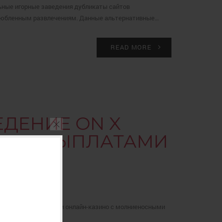
ьные игорные заведения дубликаты сайтов
злюбленным развлечениям. Данные альтернативные…
READ MORE
ЕДЕНИЕ ON X
ЫМИ ВЫПЛАТАМИ
5 В 2025 году времени онлайн-казино с молниеносными