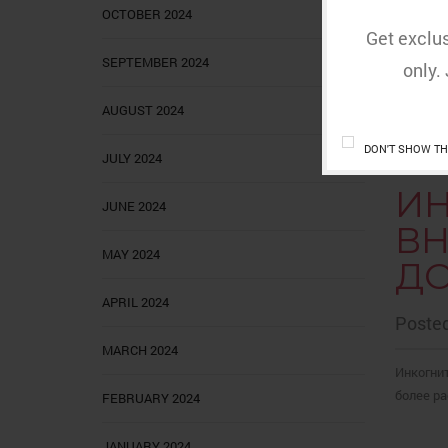
OCTOBER 2024
Get exclus
SEPTEMBER 2024
only.
AUGUST 2024
DON'T SHOW TH
JULY 2024
REVIEWS
ИН
JUNE 2024
ВН
MAY 2024
ДО
APRIL 2024
Posted
MARCH 2024
Инкогнит
более р
FEBRUARY 2024
JANUARY 2024