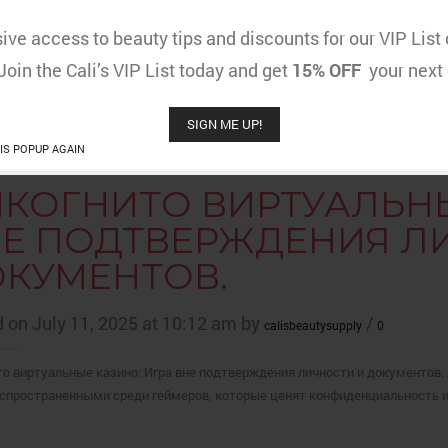
ive access to beauty tips and discounts for our VIP Lis
 Join the Cali’s VIP List today and get
15% OFF
your next 
SIGN ME UP!
IS POPUP AGAIN
КОГНИТО ВИРТУАЛЬНЫ
Е ПОДТВЕРЖДЕНИЯ Л
КУМЕНТОВ.
 on July 11, 2025 at 10:12 am by
/
calisbeautysupply
0
о виртуальные казино: Игра вне подтверждения личности и документов.
аспространенными среди геймеров, которые ценят конфиденциальность 