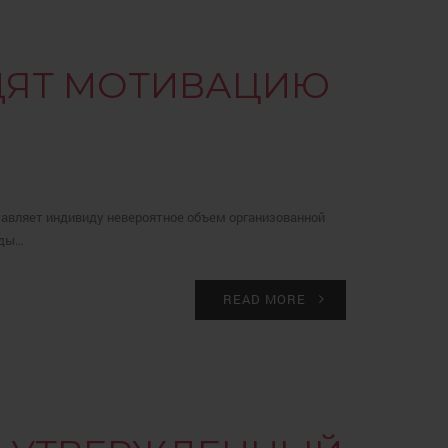
ДЯТ МОТИВАЦИЮ
авляет индивиду невероятное объем организованной
оды…
READ MORE