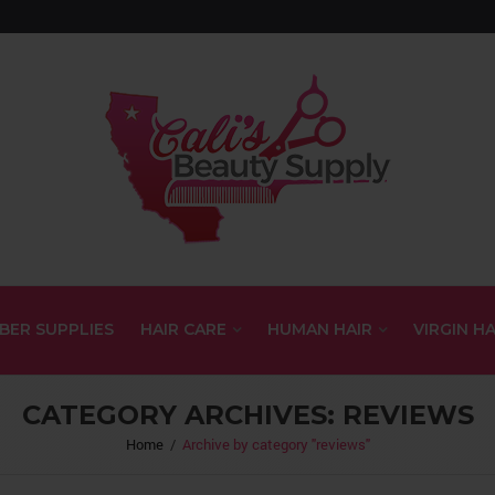
BER SUPPLIES
HAIR CARE
HUMAN HAIR
VIRGIN HA
CATEGORY ARCHIVES: REVIEWS
Home
/
Archive by category "reviews"