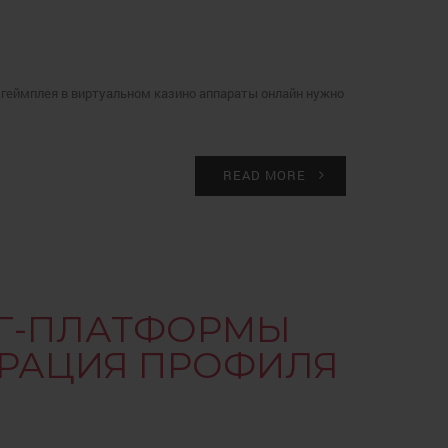
 геймплея в виртуальном казино аппараты онлайн нужно
READ MORE
НГ-ПЛАТФОРМЫ
СТРАЦИЯ ПРОФИЛЯ