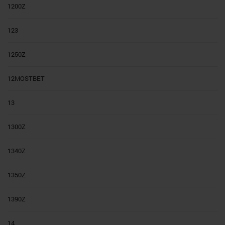
1200Z
123
1250Z
12MOSTBET
13
1300Z
1340Z
1350Z
1390Z
14