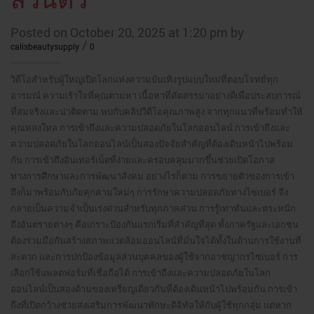
Posted on October 20, 2025 at 1:20 pm by
/
calisbeautysupply
0
วิดีโอสำหรับผู้ใหญ่เปิดโลกแห่งความบันเทิงรูปแบบใหม่ที่ตอบโจทย์ทุก
อารมณ์ ความเร้าใจที่คุณตามหา เนื้อหาที่คัดสรรมาอย่างดีเพื่อประสบการณ์
ที่สมจริงและน่าติดตาม พบกับคลิปวีดีโอคุณภาพสูง จากทุกแนวที่พร้อมทำให้
คุณหลงใหล การเข้าถึงและความปลอดภัยในโลกออนไลน์ การเข้าถึงและ
ความปลอดภัยในโลกออนไลน์เป็นสองปัจจัยสำคัญที่ต้องเดินหน้าไปพร้อม
กัน การเข้าถึงอินเทอร์เน็ตที่ง่ายและครอบคลุมมากขึ้นช่วยเปิดโอกาส
ทางการศึกษาและการพัฒนาสังคม อย่างไรก็ตาม การขยายตัวของการเข้า
ถึงก็มาพร้อมกับภัยคุกคามใหม่ๆ การรักษาความปลอดภัยทางไซเบอร์ จึง
กลายเป็นความจำเป็นเร่งด่วนสำหรับทุกภาคส่วน การรู้เท่าทันและตระหนัก
ถึงอันตรายต่างๆ คือเกราะป้องกันแรกเริ่มที่สำคัญที่สุด ทั้งภาครัฐและเอกชน
ต้องร่วมมือกันสร้างสภาพแวดล้อมออนไลน์ที่มั่นใจได้ทั้งในด้านการใช้งานที่
สะดวก และการปกป้องข้อมูลส่วนบุคคลของผู้ใช้จากอาชญากรไซเบอร์ การ
เลือกใช้แพลตฟอร์มที่เชื่อถือได้ การเข้าถึงและความปลอดภัยในโลก
ออนไลน์เป็นสองด้านของเหรียญเดียวกันที่ต้องเดินหน้าไปพร้อมกัน การเข้า
ถึงที่เปิดกว้างช่วยส่งเสริมการพัฒนาทักษะดิจิทัลให้กับผู้ใช้ทุกกลุ่ม แต่หาก