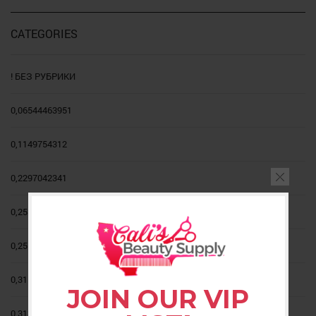
CATEGORIES
! БЕЗ РУБРИКИ
0,06544463951
0,1149754312
0,2297042341
0,2530598375
0,2553001222
0,3113234376
JOIN OUR VIP
0,3138763651