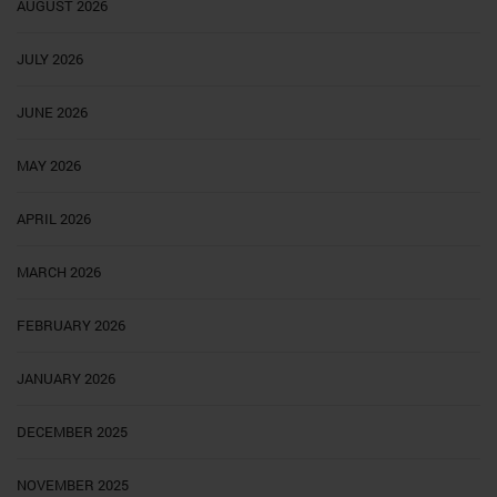
AUGUST 2026
JULY 2026
JUNE 2026
MAY 2026
APRIL 2026
MARCH 2026
FEBRUARY 2026
JANUARY 2026
DECEMBER 2025
NOVEMBER 2025