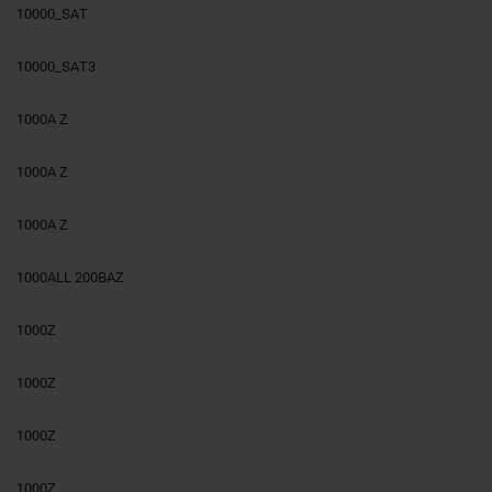
10000_SAT
10000_SAT3
1000A Z
1000A Z
1000A Z
1000ALL 200BAZ
1000Z
1000Z
1000Z
1000Z