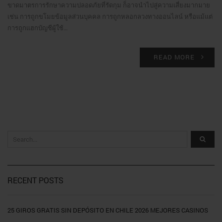
ขาดมาตรการรักษาความปลอดภัยที่รัดกุม ก็อาจนำไปสู่ความเสี่ยงมากมาย
เช่น การถูกขโมยข้อมูลส่วนบุคคล การถูกหลอกลวงทางออนไลน์ หรือแม้แต่
การถูกแฮกบัญชีผู้ใช้…
READ MORE
RECENT POSTS
25 GIROS GRATIS SIN DEPÓSITO EN CHILE 2026 MEJORES CASINOS