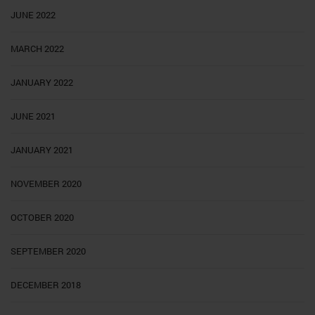
JUNE 2022
MARCH 2022
JANUARY 2022
JUNE 2021
JANUARY 2021
NOVEMBER 2020
OCTOBER 2020
SEPTEMBER 2020
DECEMBER 2018