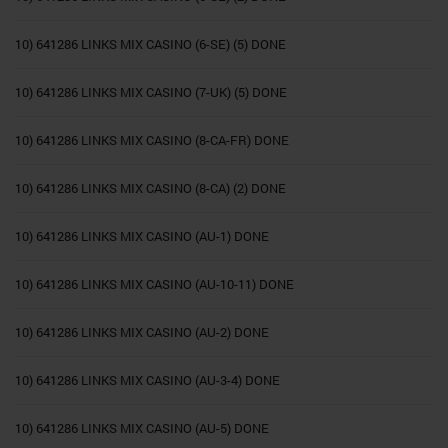
10) 641286 LINKS MIX CASINO (6-SE) (5) DONE
10) 641286 LINKS MIX CASINO (7-UK) (5) DONE
10) 641286 LINKS MIX CASINO (8-CA-FR) DONE
10) 641286 LINKS MIX CASINO (8-CA) (2) DONE
10) 641286 LINKS MIX CASINO (AU-1) DONE
10) 641286 LINKS MIX CASINO (AU-10-11) DONE
10) 641286 LINKS MIX CASINO (AU-2) DONE
10) 641286 LINKS MIX CASINO (AU-3-4) DONE
10) 641286 LINKS MIX CASINO (AU-5) DONE