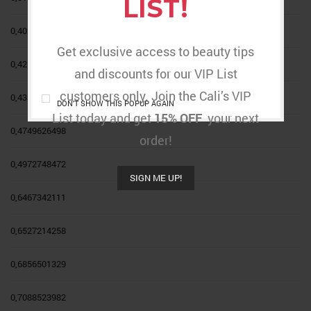
LIST!
0,4025227986
Get exclusive access to beauty tips
0,4217612199
and discounts for our VIP List
customers only. Join the Cali’s VIP
0,4331499615
DON'T SHOW THIS POPUP AGAIN
List today and get
15% OFF
your next
0,4749626498
order!
0,4972748472
SIGN ME UP!
0,6467342111
0,6527214258
0,6856501329
0,7088523982