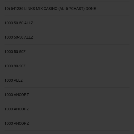
10) 641286 LINKS MIX CASINO (AU-6-7CHAST) DONE
1000 50-50 ALLZ
1000 50-50 ALLZ
1000 50-50Z
1000 80-20Z
1000 ALLZ
1000 ANCORZ
1000 ANCORZ
1000 ANCORZ