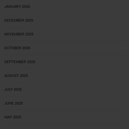
JANUARY 2026
DECEMBER 2025
NOVEMBER 2025
OCTOBER 2025
SEPTEMBER 2025
AUGUST 2025
JULY 2025
JUNE 2025
MAY 2025