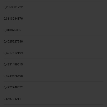
0,2553001222
0,3113234376
0,3138763651
0,4025227986
0,4217612199
0,4331499615
0,4749626498
0,4972748472
0,6467342111