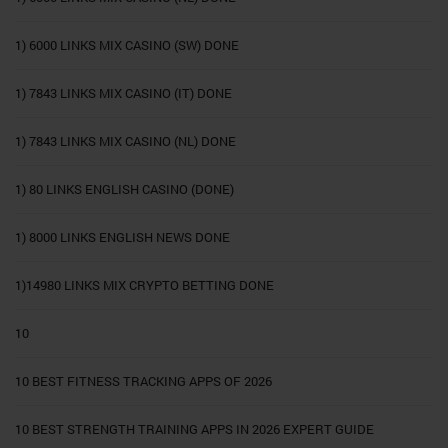
1) 6000 LINKS MIX CASINO (SW) DONE
1) 7843 LINKS MIX CASINO (IT) DONE
1) 7843 LINKS MIX CASINO (NL) DONE
1) 80 LINKS ENGLISH CASINO (DONE)
1) 8000 LINKS ENGLISH NEWS DONE
1)14980 LINKS MIX CRYPTO BETTING DONE
10
10 BEST FITNESS TRACKING APPS OF 2026
10 BEST STRENGTH TRAINING APPS IN 2026 EXPERT GUIDE