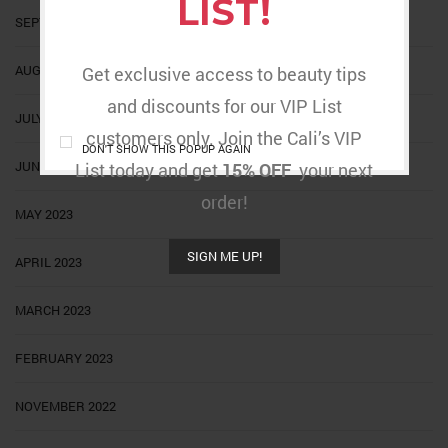
LIST!
SEPTEMBER 2023
AUGUST 2023
Get exclusive access to beauty tips
and discounts for our VIP List
JULY 2023
customers only. Join the Cali’s VIP
DON'T SHOW THIS POPUP AGAIN
JUNE 2023
List today and get
15% OFF
your next
order!
MAY 2023
SIGN ME UP!
APRIL 2023
MARCH 2023
FEBRUARY 2023
NOVEMBER 2022