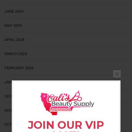
JUNE 2024
MAY 2024
APRIL 2024
MARCH 2024
FEBRUARY 2024
JANUARY 2024
DECEMBER 2023
NOVEMBER 2023
JOIN OUR VIP
OCTOBER 2023