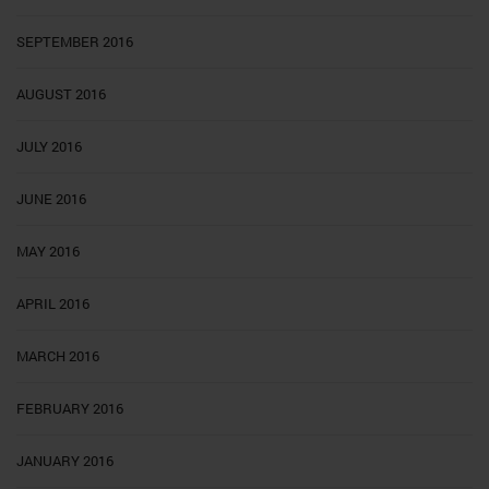
SEPTEMBER 2016
AUGUST 2016
JULY 2016
JUNE 2016
MAY 2016
APRIL 2016
MARCH 2016
FEBRUARY 2016
JANUARY 2016