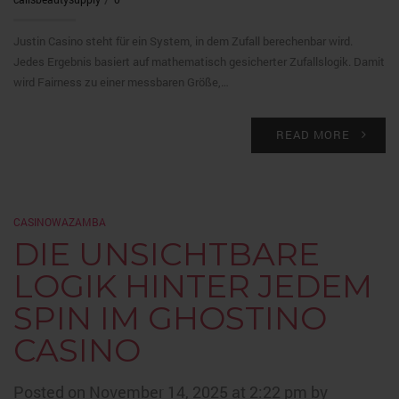
Justin Casino steht für ein System, in dem Zufall berechenbar wird.
Jedes Ergebnis basiert auf mathematisch gesicherter Zufallslogik. Damit
wird Fairness zu einer messbaren Größe,…
READ MORE
CASINOWAZAMBA
DIE UNSICHTBARE
LOGIK HINTER JEDEM
SPIN IM GHOSTINO
CASINO
Posted on November 14, 2025 at 2:22 pm by