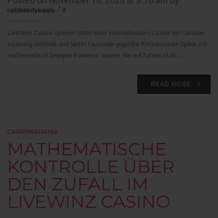
/
calisbeautysupply
0
LiveWinz Casino operiert unter einer internationalen Lizenz der Curaçao
eGaming-Behörde und bietet tausende geprüfte RNG-basierte Spiele mit
mathematisch belegter Fairness. Spieler, die auf Zahlen statt…
READ MORE
CASINOWAZAMBA
MATHEMATISCHE
KONTROLLE ÜBER
DEN ZUFALL IM
LIVEWINZ CASINO