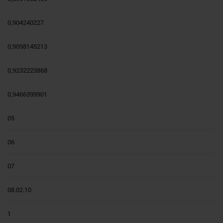
0,904240227
0,9098145213
0,9232223868
0,9466399901
05
06
07
08.02.10
1