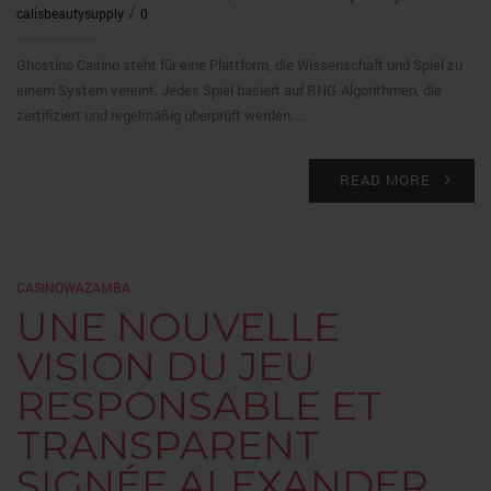
/
calisbeautysupply
0
Ghostino Casino steht für eine Plattform, die Wissenschaft und Spiel zu
einem System vereint. Jedes Spiel basiert auf RNG-Algorithmen, die
zertifiziert und regelmäßig überprüft werden….
READ MORE
CASINOWAZAMBA
UNE NOUVELLE
VISION DU JEU
RESPONSABLE ET
TRANSPARENT
SIGNÉE ALEXANDER