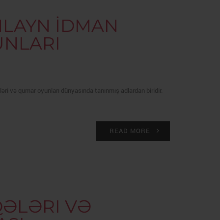
NLAYN İDMAN
UNLARI
 və qumar oyunları dünyasında tanınmış adlardan biridir.
READ MORE
ƏLƏRI VƏ