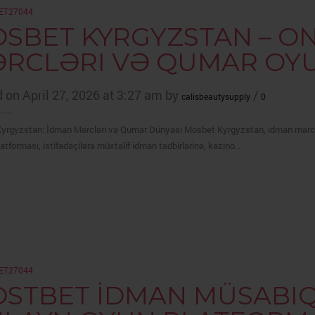
ET27044
SBET KYRGYZSTAN – O
RCLƏRI VƏ QUMAR OY
 on April 27, 2026 at 3:27 am by
/
calisbeautysupply
0
rgyzstan: İdman Mərcləri və Qumar Dünyası Mosbet Kyrgyzstan, idman mərcləri
atforması, istifadəçilərə müxtəlif idman tədbirlərinə, kazino…
ET27044
STBET İDMAN MÜSABIQ