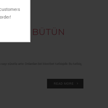
t customers
order!
IFADƏSI BÜTÜN
ı sürətlə artır. Onlardan biri Mostbet tətbiqidir. Bu tətbiq,
READ MORE