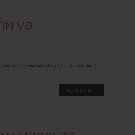
IN VƏ
iyyətin inkişafını dəstəkləyən bir platformadır. Burada,
READ MORE