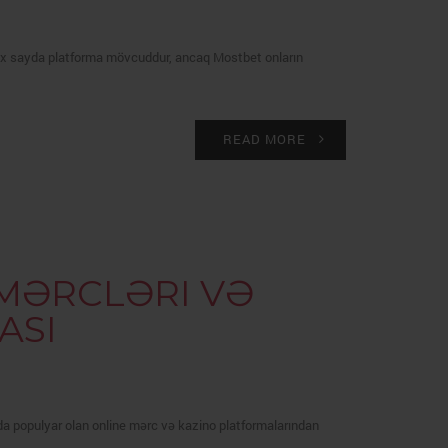
ox sayda platforma mövcuddur, ancaq Mostbet onların
READ MORE
 MƏRCLƏRI VƏ
ASI
 populyar olan online mərc və kazino platformalarından