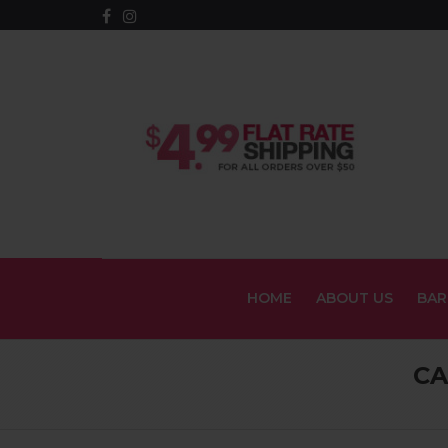
HOME
ABOUT US
BAR
CA