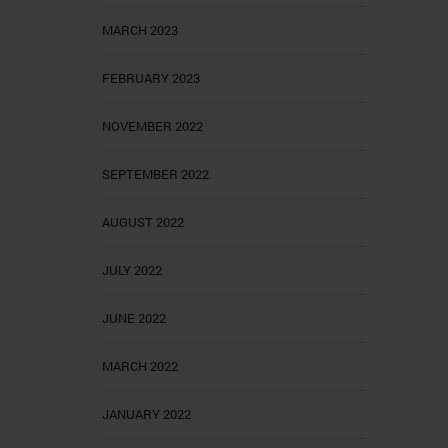
MARCH 2023
FEBRUARY 2023
NOVEMBER 2022
SEPTEMBER 2022
AUGUST 2022
JULY 2022
JUNE 2022
MARCH 2022
JANUARY 2022