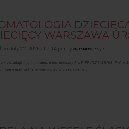
OMATOLOGIA DZIECIĘC
IECIĘCY WARSZAWA U
 on July 22, 2025 at 7:14 pm by
/
calisbeautysupply
0
 wizyta adaptacyjna powinna mieć miejsce już w PIERWSZYM ROKU ŻYCIA dzi
o higienę jamy ustnej swojej pociechy przez kolejne…