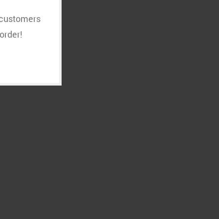
t customers
order!