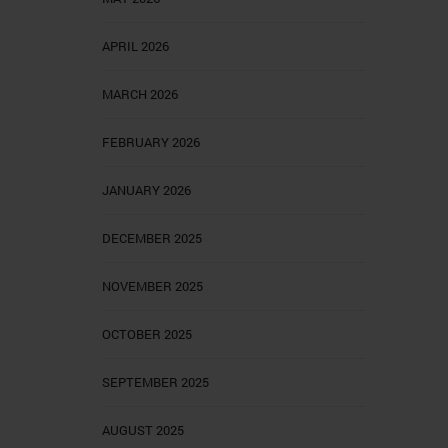
APRIL 2026
MARCH 2026
FEBRUARY 2026
JANUARY 2026
DECEMBER 2025
NOVEMBER 2025
OCTOBER 2025
SEPTEMBER 2025
AUGUST 2025