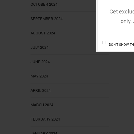
OCTOBER 2024
Get exclus
SEPTEMBER 2024
only.
AUGUST 2024
DON'T SHOW TH
JULY 2024
JUNE 2024
MAY 2024
APRIL 2024
MARCH 2024
FEBRUARY 2024
JANUARY 2024