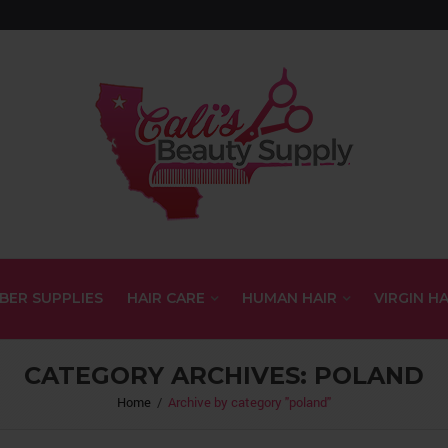
BER SUPPLIES
HAIR CARE
HUMAN HAIR
VIRGIN HA
CATEGORY ARCHIVES: POLAND
Home
/
Archive by category "poland"