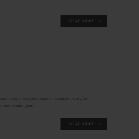
READ MORE
й пользователям уникальные возможности для
 и впечатляющими…
READ MORE