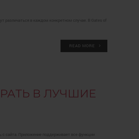
ут различаться в каждом конкретном случае. В Gates of
READ MORE
ГРАТЬ В ЛУЧШИЕ
ть с сайта. Приложение поддерживает все функции