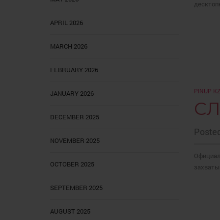
десктопн
APRIL 2026
MARCH 2026
FEBRUARY 2026
PINUP KZ
JANUARY 2026
СЛ
DECEMBER 2025
Posted
NOVEMBER 2025
Официал
OCTOBER 2025
захваты
SEPTEMBER 2025
AUGUST 2025