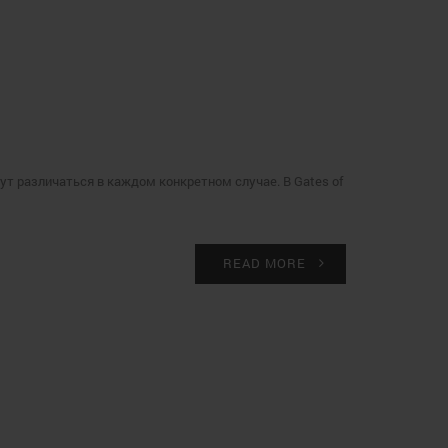
ут различаться в каждом конкретном случае. В Gates of
READ MORE