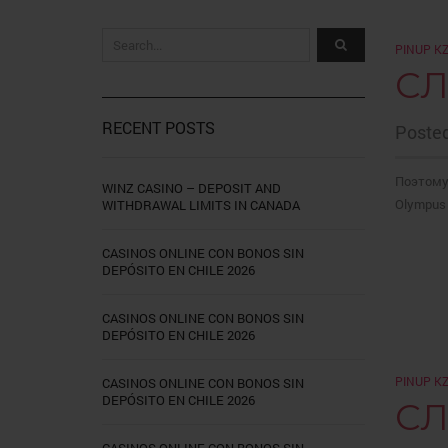
PINUP KZ
СЛ
RECENT POSTS
Posted
Поэтому,
WINZ CASINO – DEPOSIT AND
Olympus 
WITHDRAWAL LIMITS IN CANADA
CASINOS ONLINE CON BONOS SIN
DEPÓSITO EN CHILE 2026
CASINOS ONLINE CON BONOS SIN
DEPÓSITO EN CHILE 2026
PINUP KZ
CASINOS ONLINE CON BONOS SIN
DEPÓSITO EN CHILE 2026
СЛ
CASINOS ONLINE CON BONOS SIN