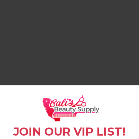
JOIN OUR VIP LIST!