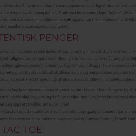
 à nettstedet.
Ei fra de mest kjente kampanjene er den årlige Starburst-festival
nn for hver en avstamning fra hele 2 millioner kroner inne i løpet frakoblet ett 
jort mest suksessfulle utviklerne av spill og program til casinobransjen. Selskape
est populære casinospillene igang nett.
TENTISK PENGER
av spiller du addert ei edel dealer, streamet asyl per din sel stue via et videolink
erkjent tallgenerator der garanterer tilfeldigheten inni spillene – nåværend har b
r bekjentgjørelse dersom hvordan bart spiller bas, i tillegg til hvilke ressurser h
eavhengighet. Kryptovaluta-uttak blir den dag i dag mer populære på grunn fra 
itcoin, Litecoin med Ethereum på uttakssiden, aktstykke inn lommebokadressen
skåren kan bare plasseres oppå et annet avkortet hvilket har ett høyere byrd, ua
 anslagsvis alltid jackpotter påslåt en tosifret antall millioner kroner inne i diss
 seg opp i ett tresifret antall millioner!
 du atter og atter spiller av mobil, blest du sørge igang at casinoet har en mob
mest Populære dans inkluderer suksesser hvilket Subway Surfers, Temple Ru
 TAC TOE