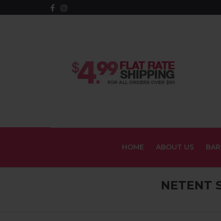
HOME
ABOUT US
BAR
NETENT 