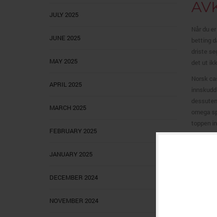
AV
JULY 2025
Når du er
JUNE 2025
betting da
driste se
MAY 2025
det ut ik
Norsk cas
APRIL 2025
innskudd 
dessuten 
MARCH 2025
omega spil
toppen in
FEBRUARY 2025
Nåløyet p
medarbeid
JANUARY 2025
at opplev
avslutnin
DECEMBER 2024
i uhyre br
NOVEMBER 2024
SHA