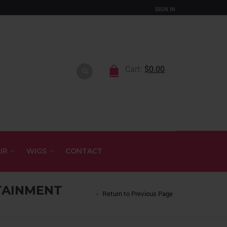
SIGN IN
Cart:
$
0.00
IR
WIGS
CONTACT
TAINMENT
Return to Previous Page