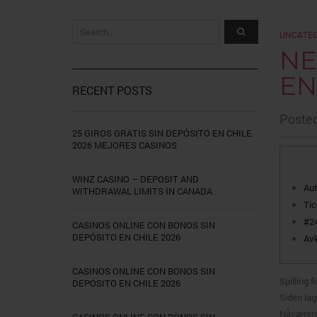
UNCATEG
NE
EN
RECENT POSTS
Posted
25 GIROS GRATIS SIN DEPÓSITO EN CHILE
2026 MEJORES CASINOS
WINZ CASINO – DEPOSIT AND
Aut
WITHDRAWAL LIMITS IN CANADA
Tic
#24
CASINOS ONLINE CON BONOS SIN
DEPÓSITO EN CHILE 2026
Avk
CASINOS ONLINE CON BONOS SIN
Spilling 
DEPÓSITO EN CHILE 2026
Siden lag
Nåværend
CASINOS ONLINE CON BONOS SIN