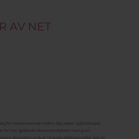
R AV NET
 dekning for mellomværende mellom deg addert spillselskapet.
ster for hver gjeldende skattemyndigheter med gi evt.
macs deg bedyre at du er 18 epoke dekknavn eldre, forn du