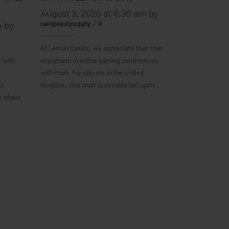
TIDEN I NO
August 3, 2026 at 6:39 am by
/
m by
calisbeautysupply
0
August 2, 
calisbeautysupp
At Lemon Casino, we appreciate that true
s with
enjoyment in online gaming commences
Tall fra spille
with trust. For players in the United
Astromania Cas
et
Kingdom, this trust is established upon…
skifte i norske
e where
perioden. Høy 
Megaways ligge