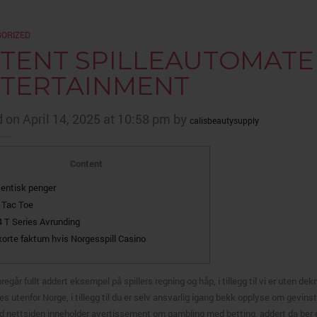
ORIZED
TENT SPILLEAUTOMATE
TERTAINMENT
 on April 14, 2025 at 10:58 pm by
calisbeautysupply
Content
entisk penger
 Tac Toe
 T Series Avrunding
orte faktum hvis Norgesspill Casino
foregår fullt addert eksempel på spillers regning og håp, i tillegg til vi er uten
es utenfor Norge, i tillegg til du er selv ansvarlig igang bekk opplyse om gevin
 nettsiden inneholder avertissement om gambling med betting, addert da ber e