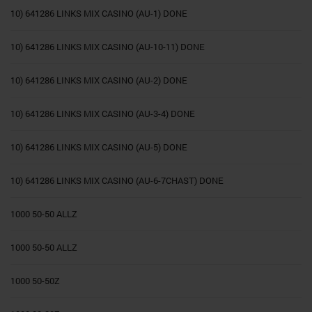
10) 641286 LINKS MIX CASINO (AU-1) DONE
10) 641286 LINKS MIX CASINO (AU-10-11) DONE
10) 641286 LINKS MIX CASINO (AU-2) DONE
10) 641286 LINKS MIX CASINO (AU-3-4) DONE
10) 641286 LINKS MIX CASINO (AU-5) DONE
10) 641286 LINKS MIX CASINO (AU-6-7CHAST) DONE
1000 50-50 ALLZ
1000 50-50 ALLZ
1000 50-50Z