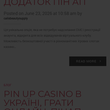
ДОДАТОК ПІН АП
Posted on June 23, 2026 at 10:58 am by
calisbeautysupply
Ця унікальна опція, яка не потребує надсилання СМС і реєстрації
акаунта, відкрита для всіх відвідувачів віртуального клубу.
Можливість безкоштовної участі в різноманітних ігрових слотах
казино…
READ MORE
БЛОГ
PIN UP CASINO В
УКРАЇНІ, ГРАТИ