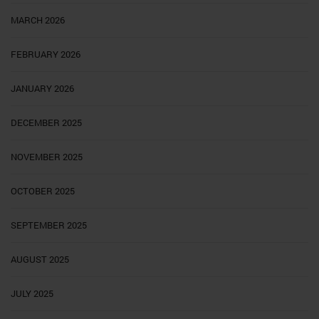
MARCH 2026
FEBRUARY 2026
JANUARY 2026
DECEMBER 2025
NOVEMBER 2025
OCTOBER 2025
SEPTEMBER 2025
AUGUST 2025
JULY 2025