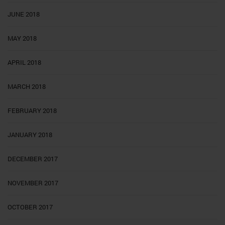
JUNE 2018
MAY 2018
APRIL 2018
MARCH 2018
FEBRUARY 2018
JANUARY 2018
DECEMBER 2017
NOVEMBER 2017
OCTOBER 2017