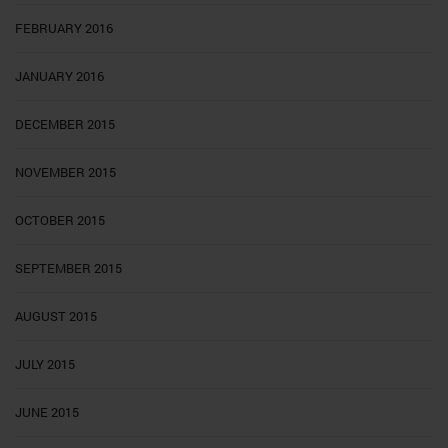
FEBRUARY 2016
JANUARY 2016
DECEMBER 2015
NOVEMBER 2015
OCTOBER 2015
SEPTEMBER 2015
AUGUST 2015
JULY 2015
JUNE 2015