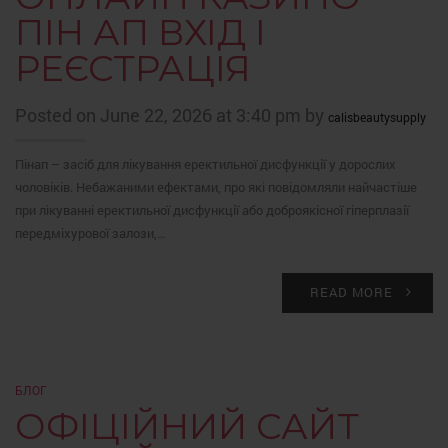
ПІН АП ВХІД І
РЕЄСТРАЦІЯ
Posted on June 22, 2026 at 3:40 pm by
calisbeautysupply
Пінап – засіб для лікування еректильної дисфункції у дорослих
чоловіків. Небажаними ефектами, про які повідомляли найчастіше
при лікуванні еректильної дисфункції або доброякісної гіперплазії
передміхурової залози,…
READ MORE
БЛОГ
ОФІЦІЙНИЙ САЙТ