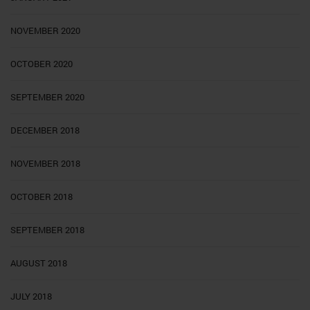
NOVEMBER 2020
OCTOBER 2020
SEPTEMBER 2020
DECEMBER 2018
NOVEMBER 2018
OCTOBER 2018
SEPTEMBER 2018
AUGUST 2018
JULY 2018