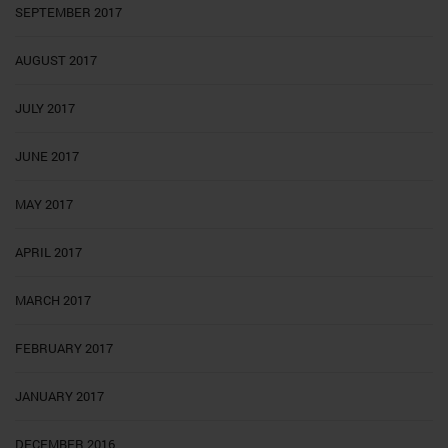
SEPTEMBER 2017
AUGUST 2017
JULY 2017
JUNE 2017
MAY 2017
APRIL 2017
MARCH 2017
FEBRUARY 2017
JANUARY 2017
DECEMBER 2016