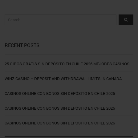
RECENT POSTS
25 GIROS GRATIS SIN DEPÓSITO EN CHILE 2026 MEJORES CASINOS
WINZ CASINO – DEPOSIT AND WITHDRAWAL LIMITS IN CANADA
CASINOS ONLINE CON BONOS SIN DEPÓSITO EN CHILE 2026
CASINOS ONLINE CON BONOS SIN DEPÓSITO EN CHILE 2026
CASINOS ONLINE CON BONOS SIN DEPÓSITO EN CHILE 2026