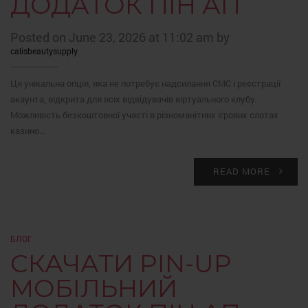
ДОДАТОК ПІН АП
Posted on June 23, 2026 at 11:02 am by
calisbeautysupply
Ця унікальна опція, яка не потребує надсилання СМС і реєстрації
акаунта, відкрита для всіх відвідувачів віртуального клубу.
Можливість безкоштовної участі в різноманітних ігрових слотах
казино…
READ MORE
БЛОГ
СКАЧАТИ PIN-UP
МОБІЛЬНИЙ