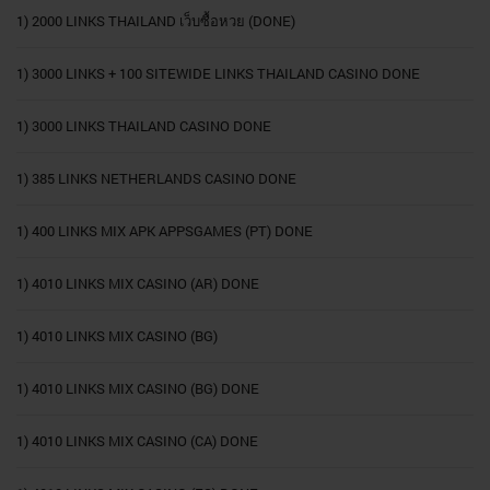
1) 2000 LINKS THAILAND เว็บซื้อหวย (DONE)
1) 3000 LINKS + 100 SITEWIDE LINKS THAILAND CASINO DONE
1) 3000 LINKS THAILAND CASINO DONE
1) 385 LINKS NETHERLANDS CASINO DONE
1) 400 LINKS MIX APK APPSGAMES (PT) DONE
1) 4010 LINKS MIX CASINO (AR) DONE
1) 4010 LINKS MIX CASINO (BG)
1) 4010 LINKS MIX CASINO (BG) DONE
1) 4010 LINKS MIX CASINO (CA) DONE