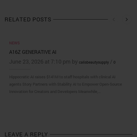
RELATED POSTS
NEWS
A16Z GENERATIVE AI
June 23, 2026 at 7:10 pm by
/
calisbeautysupply
0
Hippocratic AI raises $141M to staff hospitals with clinical AI
agents Story Partners with Stability AI to Empower Open-Source
Innovation for Creators and Developers Meanwhile,…
LEAVE A REPLY