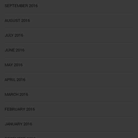
SEPTEMBER 2016
AUGUST 2016
JULY 2016
JUNE 2016
MAY 2016
APRIL 2016
MARCH 2016
FEBRUARY 2016
JANUARY 2016