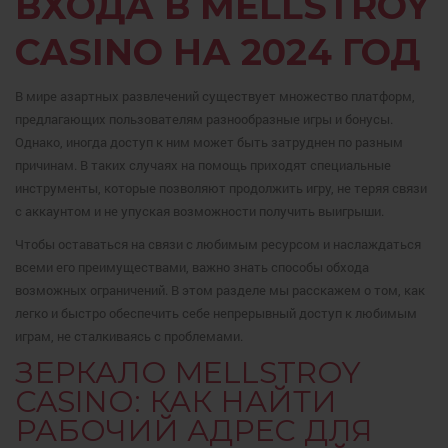
ВХОДА В MELLSTROY
CASINO НА 2024 ГОД
В мире азартных развлечений существует множество платформ,
предлагающих пользователям разнообразные игры и бонусы.
Однако, иногда доступ к ним может быть затруднен по разным
причинам. В таких случаях на помощь приходят специальные
инструменты, которые позволяют продолжить игру, не теряя связи
с аккаунтом и не упуская возможности получить выигрыши.
Чтобы оставаться на связи с любимым ресурсом и наслаждаться
всеми его преимуществами, важно знать способы обхода
возможных ограничений. В этом разделе мы расскажем о том, как
легко и быстро обеспечить себе непрерывный доступ к любимым
играм, не сталкиваясь с проблемами.
ЗЕРКАЛО MELLSTROY
CASINO: КАК НАЙТИ
РАБОЧИЙ АДРЕС ДЛЯ