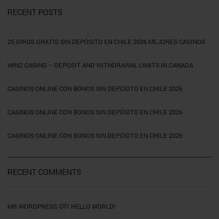
RECENT POSTS
25 GIROS GRATIS SIN DEPÓSITO EN CHILE 2026 MEJORES CASINOS
WINZ CASINO – DEPOSIT AND WITHDRAWAL LIMITS IN CANADA
CASINOS ONLINE CON BONOS SIN DEPÓSITO EN CHILE 2026
CASINOS ONLINE CON BONOS SIN DEPÓSITO EN CHILE 2026
CASINOS ONLINE CON BONOS SIN DEPÓSITO EN CHILE 2026
RECENT COMMENTS
on
MR WORDPRESS
HELLO WORLD!