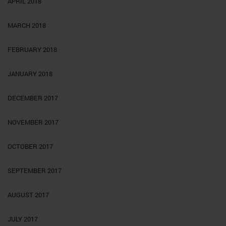
APRIL 2018
MARCH 2018
FEBRUARY 2018
JANUARY 2018
DECEMBER 2017
NOVEMBER 2017
OCTOBER 2017
SEPTEMBER 2017
AUGUST 2017
JULY 2017