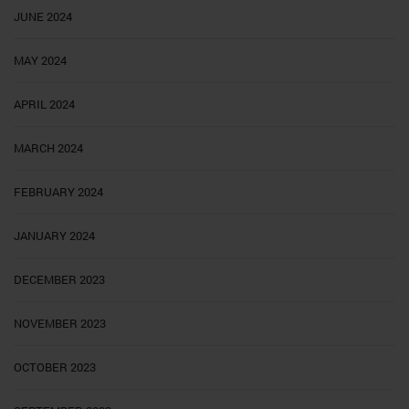
JUNE 2024
MAY 2024
APRIL 2024
MARCH 2024
FEBRUARY 2024
JANUARY 2024
DECEMBER 2023
NOVEMBER 2023
OCTOBER 2023