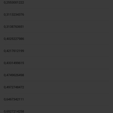
0,2553001222
0,3113234376
0,3138763651
0,4025227986
0,4217612199
0,4331499615
0,4749626498
0,4972748472
0,6467342111
0,6527214258