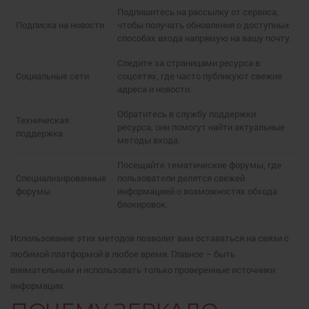
Подпишитесь на рассылку от сервиса,
Подписка на новости
чтобы получать обновления о доступных
способах входа напрямую на вашу почту.
Следите за страницами ресурса в
Социальные сети
соцсетях, где часто публикуют свежие
адреса и новости.
Обратитесь в службу поддержки
Техническая
ресурса, они помогут найти актуальные
поддержка
методы входа.
Посещайте тематические форумы, где
Специализированные
пользователи делятся свежей
форумы
информацией о возможностях обхода
блокировок.
Использование этих методов позволит вам оставаться на связи с
любимой платформой в любое время. Главное – быть
внимательным и использовать только проверенные источники
информации.