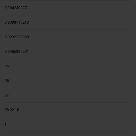
0,904240227
0,9098145213
0,9232223868
0,9466399901
05
06
07
08.02.10
1