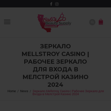
ЗЕРКАЛО
MELLSTROY CASINO |
РАБОЧЕЕ ЗЕРКАЛО
ДЛЯ ВХОДА В
МЕЛСТРОЙ КАЗИНО
2024
Home
/
News
/
Зеркало Mellstroy Casino | Рабочее Зеркало для
Входа в Мелстрой Казино 2024