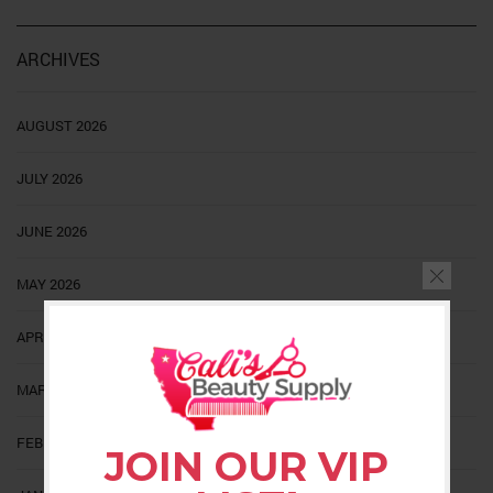
ARCHIVES
AUGUST 2026
JULY 2026
JUNE 2026
MAY 2026
APRIL 2026
MARCH 2026
FEBRUARY 2026
JOIN OUR VIP