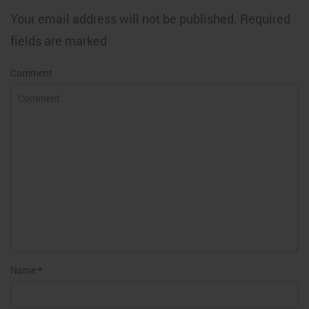
Your email address will not be published. Required
fields are marked
Comment
Name
*