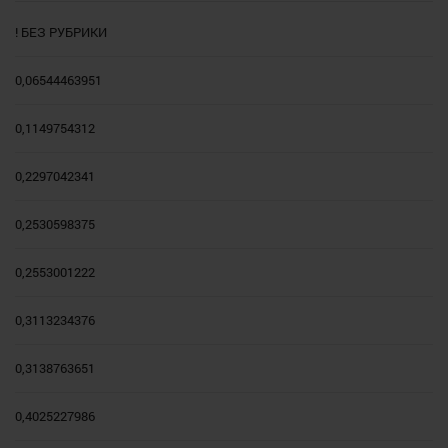
! БЕЗ РУБРИКИ
0,06544463951
0,1149754312
0,2297042341
0,2530598375
0,2553001222
0,3113234376
0,3138763651
0,4025227986