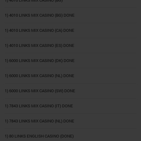
1) 4010 LINKS MIX CASINO (BG) DONE
1) 4010 LINKS MIX CASINO (CA) DONE
1) 4010 LINKS MIX CASINO (ES) DONE
1) 6000 LINKS MIX CASINO (DK) DONE
1) 6000 LINKS MIX CASINO (NL) DONE
1) 6000 LINKS MIX CASINO (SW) DONE
1) 7843 LINKS MIX CASINO (IT) DONE
1) 7843 LINKS MIX CASINO (NL) DONE
1) 80 LINKS ENGLISH CASINO (DONE)