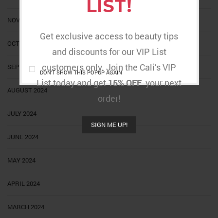
LIST!
NOVEMBER 2024
Get exclusive access to beauty tips
OCTOBER 2024
and discounts for our VIP List
customers only. Join the Cali’s VIP
SEPTEMBER 2024
DON'T SHOW THIS POPUP AGAIN
List today and get
15% OFF
your next
AUGUST 2024
order!
JULY 2024
SIGN ME UP!
JUNE 2024
MAY 2024
APRIL 2024
MARCH 2024