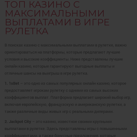
ТОП КАЗИНО С
МАКСИМАЛЬНЫМИ
ВЫПЛАТАМИ В ИГРЕ
РУЛЕТКА
В поисках казино с максимальными выплатами в рулетке, важно
ориентироваться на платформы, которые предлагают лучшие
условия и высокие коэффициенты. Ниже представлены лучшие
онлайн казино, которые гарантируют выгодные выплаты и
отличные шансы на выигрыш в игре рулетка.
1. 1xBet
– это одно из самых популярных онлайн казино, которое
предоставляет игрокам рулетку с одними из самых высоких
коэффициентов выплат. Платформа предлагает широкий выбор игр,
включая европейскую, французскую и американскую рулетки, а
также различные виды живых игр с реальными дилерами.
2. Jackpot City
– это казино, известное своими крупными
выплатами в рулетке. Здесь представлены игры с повышенными
коэффициентами, а также бонусные предложения, которые