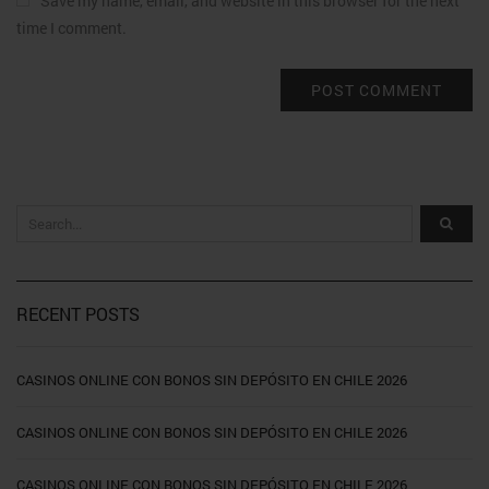
Save my name, email, and website in this browser for the next
time I comment.
RECENT POSTS
CASINOS ONLINE CON BONOS SIN DEPÓSITO EN CHILE 2026
CASINOS ONLINE CON BONOS SIN DEPÓSITO EN CHILE 2026
CASINOS ONLINE CON BONOS SIN DEPÓSITO EN CHILE 2026