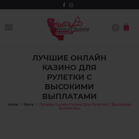
ЛУЧШИЕ ОНЛАЙН
КАЗИНО ДЛЯ
РУЛЕТКИ С
ВЫСОКИМИ
ВЫПЛАТАМИ
Home
/
News
/
Лучшие Онлайн Казино Для Рулетки С Высокими
Выплатами