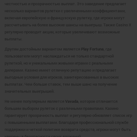
честностью и прозрачностью выплат. Это заведение предлагает
несколько вариантов рулетки с увеличенными коэффициентами,
включая европейскую и французскую рулетку, где игроки могут
рассчитывать на более высокие шансы на выигрыш. Также Casino X
регулярно проводит акции, которые увеличивают возможные
выплаты.
Другим достойным вариантом является
Play Fortuna
, где
пользователи могут наслаждаться не только стандартной
рулеткой, но и уникальными живыми играми с реальными
дилерами. Казино имеет отличную репутацию и предлагает
выгодные условия для игроков, заинтересованных в высоких
выплатах. Чем больше ставок, тем выше шанс на получение
значительных выигрышей.
Не менее популярным является
Vavada
, которое отличается
большим выбором рулеток с различными правилами. Казино
гарантирует прозрачность выплат и регулярно обновляет список игр
с повышенными выплатами. Благодаря профессиональной службе
поддержки и четкой политике возврата средств, игроки могут быть
уверены в безопасности своих вложений.