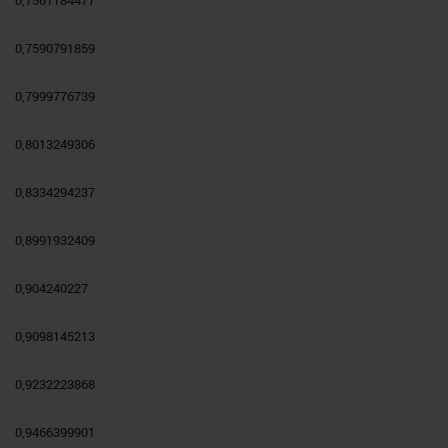
0,7590791859
0,7999776739
0,8013249306
0,8334294237
0,8991932409
0,904240227
0,9098145213
0,9232223868
0,9466399901