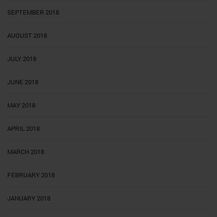
SEPTEMBER 2018
AUGUST 2018
JULY 2018
JUNE 2018
MAY 2018
APRIL 2018
MARCH 2018
FEBRUARY 2018
JANUARY 2018