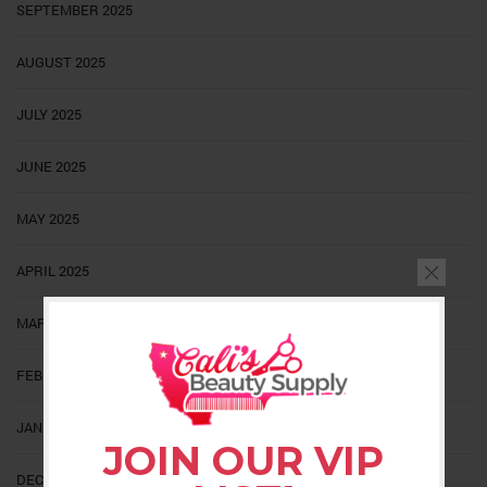
SEPTEMBER 2025
AUGUST 2025
JULY 2025
JUNE 2025
MAY 2025
APRIL 2025
MARCH 2025
FEBRUARY 2025
JANUARY 2025
JOIN OUR VIP
DECEMBER 2024