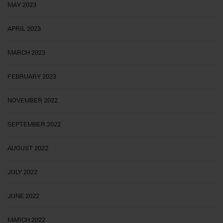
MAY 2023
APRIL 2023
MARCH 2023
FEBRUARY 2023
NOVEMBER 2022
SEPTEMBER 2022
AUGUST 2022
JULY 2022
JUNE 2022
MARCH 2022