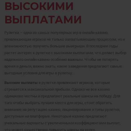
ВЫСОКИМИ
ВЫПЛАТАМИ
Рулетка – одна из самых популярных игр в онлайн казино,
привлекающая игроков не только захватывающим процессом, но и
возможностью получить большие выигрыши. В последние годы
растет интерес к рулетке с высокими выплатами, что делает выбор
надежного онлайн казино особенно важным. Чтобы не потерять
время и деньги, важно знать, какие заведения предлагают самые
выгодные условия для игры в рулетку.
Высокие выплаты
в рулетке привлекают игроков, которые
стремятся к максимальной прибыли. Однако не все казино
одинаково честны и предлагают реальные шансы на победу. Для
того чтобы выбрать лучшее место для игры, стоит обратить
внимание на репутацию казино, лицензирование и типы рулетки,
доступные на платформе. Некоторые казино предлагают
уникальные варианты с увеличенными коэффициентами выплат,
что может существенно повысить шансы на успех.