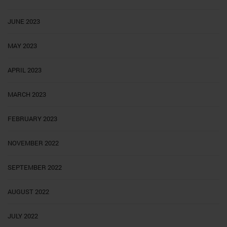
JUNE 2023
MAY 2023
APRIL 2023
MARCH 2023
FEBRUARY 2023
NOVEMBER 2022
SEPTEMBER 2022
AUGUST 2022
JULY 2022