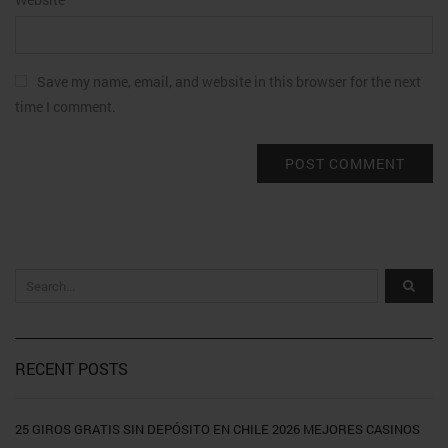
Save my name, email, and website in this browser for the next
time I comment.
RECENT POSTS
25 GIROS GRATIS SIN DEPÓSITO EN CHILE 2026 MEJORES CASINOS