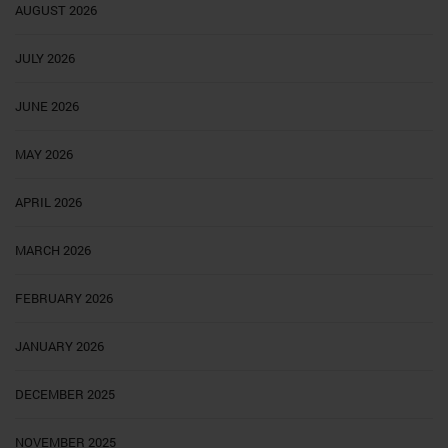
AUGUST 2026
JULY 2026
JUNE 2026
MAY 2026
APRIL 2026
MARCH 2026
FEBRUARY 2026
JANUARY 2026
DECEMBER 2025
NOVEMBER 2025