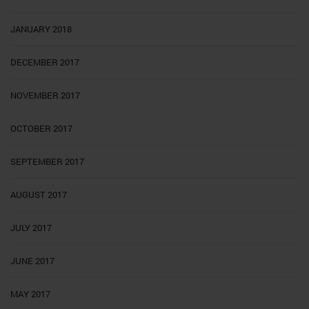
JANUARY 2018
DECEMBER 2017
NOVEMBER 2017
OCTOBER 2017
SEPTEMBER 2017
AUGUST 2017
JULY 2017
JUNE 2017
MAY 2017