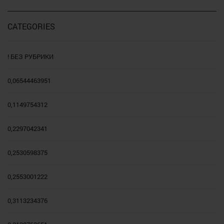
CATEGORIES
! БЕЗ РУБРИКИ
0,06544463951
0,1149754312
0,2297042341
0,2530598375
0,2553001222
0,3113234376