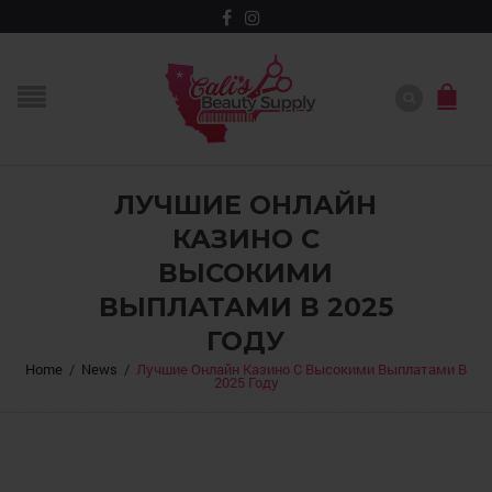
ЛУЧШИЕ ОНЛАЙН
КАЗИНО С
ВЫСОКИМИ
ВЫПЛАТАМИ В 2025
ГОДУ
Home
/
News
/
Лучшие Онлайн Казино С Высокими Выплатами В
2025 Году