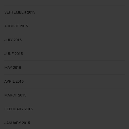
SEPTEMBER 2015
AUGUST 2015
JULY 2015
JUNE 2015
MAY 2015
APRIL 2015
MARCH 2015
FEBRUARY 2015
JANUARY 2015