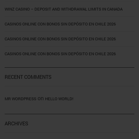
WINZ CASINO – DEPOSIT AND WITHDRAWAL LIMITS IN CANADA
CASINOS ONLINE CON BONOS SIN DEPÓSITO EN CHILE 2026
CASINOS ONLINE CON BONOS SIN DEPÓSITO EN CHILE 2026
CASINOS ONLINE CON BONOS SIN DEPÓSITO EN CHILE 2026
RECENT COMMENTS
on
MR WORDPRESS
HELLO WORLD!
ARCHIVES