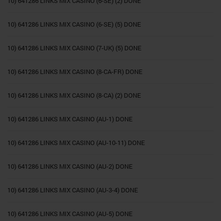
10) 641286 LINKS MIX CASINO (6-SE) (2) DONE
10) 641286 LINKS MIX CASINO (6-SE) (5) DONE
10) 641286 LINKS MIX CASINO (7-UK) (5) DONE
10) 641286 LINKS MIX CASINO (8-CA-FR) DONE
10) 641286 LINKS MIX CASINO (8-CA) (2) DONE
10) 641286 LINKS MIX CASINO (AU-1) DONE
10) 641286 LINKS MIX CASINO (AU-10-11) DONE
10) 641286 LINKS MIX CASINO (AU-2) DONE
10) 641286 LINKS MIX CASINO (AU-3-4) DONE
10) 641286 LINKS MIX CASINO (AU-5) DONE