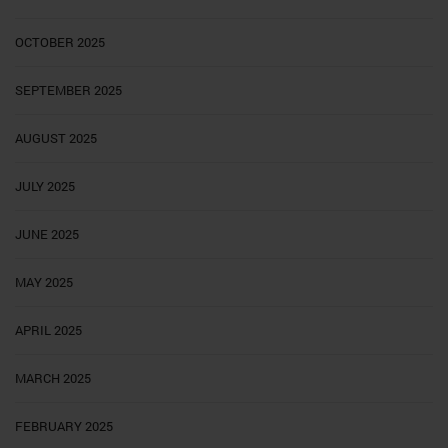
OCTOBER 2025
SEPTEMBER 2025
AUGUST 2025
JULY 2025
JUNE 2025
MAY 2025
APRIL 2025
MARCH 2025
FEBRUARY 2025