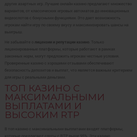
других азартных игр. Лучшие онлайн казино предлагают множество
вариантов, от классических игровых автоматов до инновационных
видеослотов с бонусными функциями. Это дает возможность
игрокам найти игру по своему вкусу и максимизировать шансы на
выигрыш.
Не забывайте о
лицензии и репутации казино
. Только
лицензированные платформы, которые работают в рамках
законных норм, могут предложить игрокам честные условия.
Проверенные казино с хорошими отзывами обеспечивают
безопасность депозитов и выплат, что является важным критерием
для игры с реальными деньгами.
ТОП КАЗИНО С
МАКСИМАЛЬНЫМИ
ВЫПЛАТАМИ И
ВЫСОКИМ RTP
В топ казино с максимальными выплатами входят платформы,
которые предлагают слоты с RTP выше 95%. Эти казино