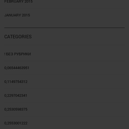
FEBRUARY 2015
JANUARY 2015
CATEGORIES
! БЕЗ РУБРИКИ
0,06544463951
0,1149754312
0,2297042341
0,2530598375
0,2553001222