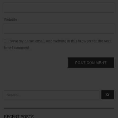
Website
Save my name, email, and website in this browser for the next
time I comment.
RECENT POSTS