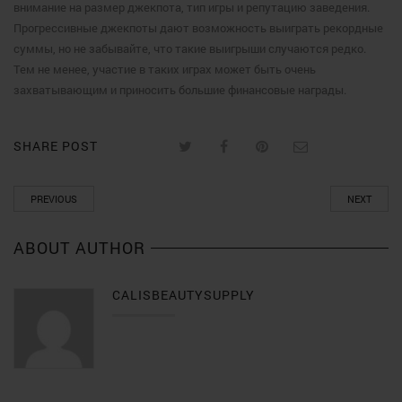
внимание на размер джекпота, тип игры и репутацию заведения.
Прогрессивные джекпоты дают возможность выиграть рекордные
суммы, но не забывайте, что такие выигрыши случаются редко.
Тем не менее, участие в таких играх может быть очень
захватывающим и приносить большие финансовые награды.
SHARE POST
PREVIOUS
NEXT
ABOUT AUTHOR
CALISBEAUTYSUPPLY