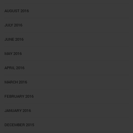
AUGUST 2016
JULY 2016
JUNE 2016
MAY 2016
APRIL 2016
MARCH 2016
FEBRUARY 2016
JANUARY 2016
DECEMBER 2015