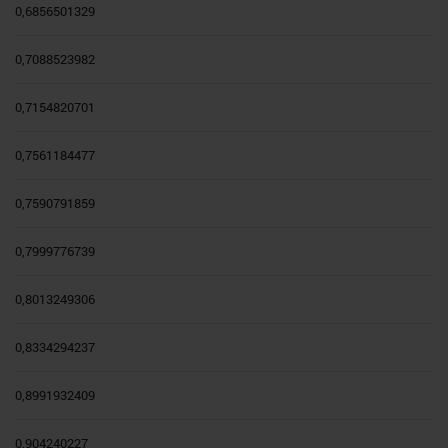
0,6856501329
0,7088523982
0,7154820701
0,7561184477
0,7590791859
0,7999776739
0,8013249306
0,8334294237
0,8991932409
0,904240227