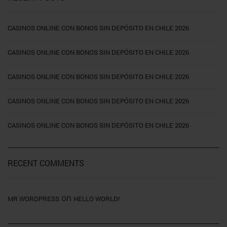
CASINOS ONLINE CON BONOS SIN DEPÓSITO EN CHILE 2026
CASINOS ONLINE CON BONOS SIN DEPÓSITO EN CHILE 2026
CASINOS ONLINE CON BONOS SIN DEPÓSITO EN CHILE 2026
CASINOS ONLINE CON BONOS SIN DEPÓSITO EN CHILE 2026
CASINOS ONLINE CON BONOS SIN DEPÓSITO EN CHILE 2026
RECENT COMMENTS
on
MR WORDPRESS
HELLO WORLD!