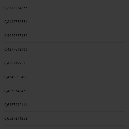
0,3113234376
0,3138763651
0,4025227986
0,4217612199
0,4331499615
0,4749626498
0,4972748472
0,6467342111
0,6527214258