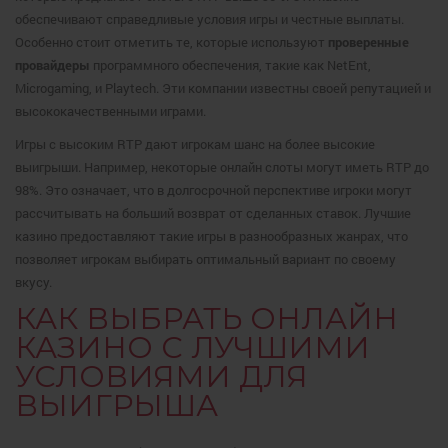
обеспечивают справедливые условия игры и честные выплаты.
Особенно стоит отметить те, которые используют
проверенные
провайдеры
программного обеспечения, такие как NetEnt,
Microgaming, и Playtech. Эти компании известны своей репутацией и
высококачественными играми.
Игры с высоким RTP дают игрокам шанс на более высокие
выигрыши. Например, некоторые онлайн слоты могут иметь RTP до
98%. Это означает, что в долгосрочной перспективе игроки могут
рассчитывать на больший возврат от сделанных ставок. Лучшие
казино предоставляют такие игры в разнообразных жанрах, что
позволяет игрокам выбирать оптимальный вариант по своему
вкусу.
КАК ВЫБРАТЬ ОНЛАЙН
КАЗИНО С ЛУЧШИМИ
УСЛОВИЯМИ ДЛЯ
ВЫИГРЫША