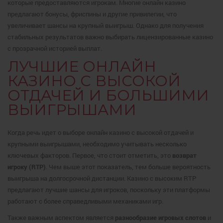
которые предоставляются игрокам. Многие онлайн казино
предлагают бонусы, фриспины и другие привилегии, что
увеличивает шансы на крупный выигрыш. Однако для получения
стабильных результатов важно выбирать лицензированные казино
с прозрачной историей выплат.
ЛУЧШИЕ ОНЛАЙН
КАЗИНО С ВЫСОКОЙ
ОТДАЧЕЙ И БОЛЬШИМИ
ВЫИГРЫШАМИ
Когда речь идет о выборе онлайн казино с высокой отдачей и
крупными выигрышами, необходимо учитывать несколько
ключевых факторов. Первое, что стоит отметить, это
возврат
игроку (RTP)
. Чем выше этот показатель, тем больше вероятность
выигрыша на долгосрочной дистанции. Казино с высоким RTP
предлагают лучшие шансы для игроков, поскольку эти платформы
работают с более справедливыми механиками игр.
Также важным аспектом является
разнообразие игровых слотов
и