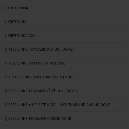
1-XBETI18034
1-XBETINDIA
1-XBETINDIA.COM
1) 1100 LINKS MIX CASINO (1-DK) (DONE)
1) 1320 LINKS MIX MIX (THAI) DONE
1) 157190 LINKS MIX CASINO (2-PL) DONE
1) 2000 LINKS THAILAND เว็บซื้อหวย (DONE)
1) 3000 LINKS + 100 SITEWIDE LINKS THAILAND CASINO DONE
1) 3000 LINKS THAILAND CASINO DONE