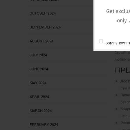
Эти каз
Get exclus
OCTOBER 2024
Низкие 
only.
увеличи
SEPTEMBER 2024
ПР
МА
AUGUST 2024
DON'T SHOW TH
Онлайн к
JULY 2024
любых а
ПРЕ
JUNE 2024
Дост
MAY 2024
сумм
Низк
APRIL 2024
безоп
Бону
MARCH 2024
на в
Разно
FEBRUARY 2024
насла