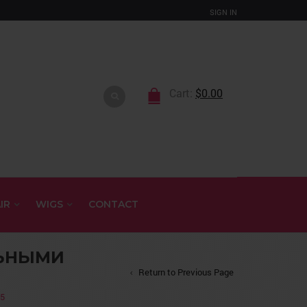
SIGN IN
Cart:
$
0.00
IR
WIGS
CONTACT
ЛЬНЫМИ
Return to Previous Page
5