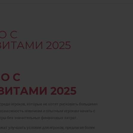
О С
ИТАМИ 2025
О С
ИТАМИ 2025
реди игроков, которые не хотят рисковать большими
 возможность новичкам и опытным игрокам начать с
игры без значительных финансовых затрат.
ат улучшать условия для игроков, предлагая более