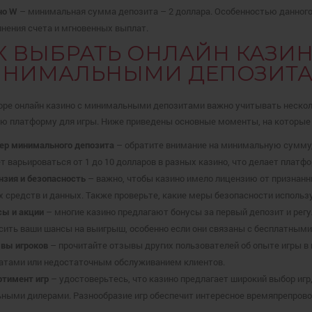
но W
– минимальная сумма депозита – 2 доллара. Особенностью данного
нения счета и мгновенных выплат.
К ВЫБРАТЬ ОНЛАЙН КАЗИН
НИМАЛЬНЫМИ ДЕПОЗИТ
оре онлайн казино с минимальными депозитами важно учитывать нескол
ю платформу для игры. Ниже приведены основные моменты, на которые 
ер минимального депозита
– обратите внимание на минимальную сумму, 
 варьироваться от 1 до 10 долларов в разных казино, что делает платф
нзия и безопасность
– важно, чтобы казино имело лицензию от признанн
 средств и данных. Также проверьте, какие меры безопасности исполь
сы и акции
– многие казино предлагают бонусы за первый депозит и рег
сить ваши шансы на выигрыш, особенно если они связаны с бесплатным
вы игроков
– прочитайте отзывы других пользователей об опыте игры в
атами или недостаточным обслуживанием клиентов.
ртимент игр
– удостоверьтесь, что казино предлагает широкий выбор игр,
ьными дилерами. Разнообразие игр обеспечит интересное времяпрепров