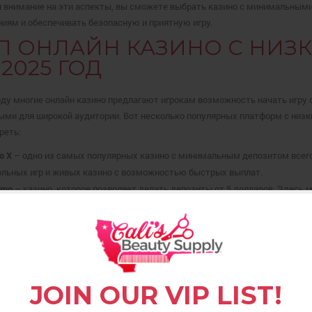
 внимание на эти аспекты, вы сможете выбрать казино с минимальными
иям и обеспечивать безопасную и приятную игру.
П ОНЛАЙН КАЗИНО С НИЗ
 2025 ГОД
оду многие онлайн казино предлагают игрокам возможность начать игру
ыми для широкой аудитории. Вот несколько популярных платформ с низ
реть:
o X
– одно из самых популярных казино с минимальным депозитом всего 
ольных игр и живых казино с возможностью быстрых выплат.
Amo
– казино, которое позволяет делать депозиты от 5 долларов. Здесь 
лярные бонусные предложения для новичков.
 Casino
– минимальный депозит в этом казино составляет 10 долларов.
лекательные бонусы для новых игроков.
sino
– минимальная сумма депозита – 5 долларов. JoyCasino отличаетс
елает его популярным среди игроков.
JOIN OUR VIP LIST!
da
– известное онлайн казино с депозитом от 1 доллара. Платформа при
потами.