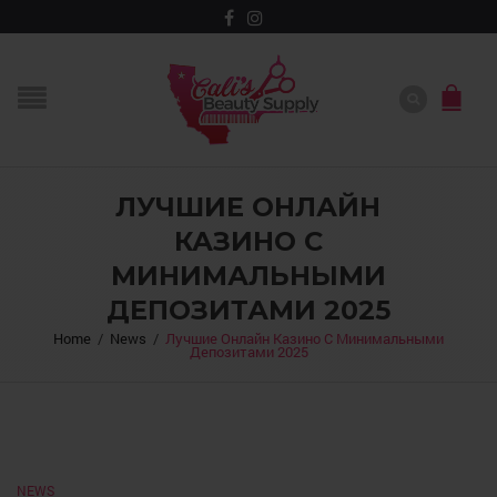
ЛУЧШИЕ ОНЛАЙН
КАЗИНО С
МИНИМАЛЬНЫМИ
ДЕПОЗИТАМИ 2025
Home
/
News
/
Лучшие Онлайн Казино С Минимальными
Депозитами 2025
NEWS