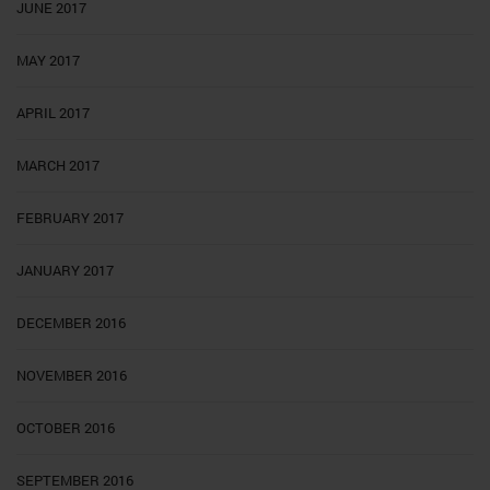
JUNE 2017
MAY 2017
APRIL 2017
MARCH 2017
FEBRUARY 2017
JANUARY 2017
DECEMBER 2016
NOVEMBER 2016
OCTOBER 2016
SEPTEMBER 2016