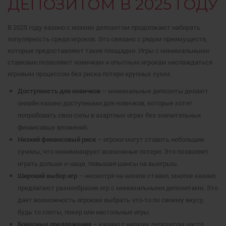
ДЕПОЗИТОМ В 2025 ГОДУ
В 2025 году казино с низким депозитом продолжают набирать
популярность среди игроков. Это связано с рядом преимуществ,
которые предоставляют такие площадки. Игры с минимальными
ставками позволяют новичкам и опытным игрокам наслаждаться
игровым процессом без риска потери крупных сумм.
Доступность для новичков
– минимальные депозиты делают
онлайн казино доступными для новичков, которые хотят
попробовать свои силы в азартных играх без значительных
финансовых вложений.
Низкий финансовый риск
– игроки могут ставить небольшие
суммы, что минимизирует возможные потери. Это позволяет
играть дольше и чаще, повышая шансы на выигрыш.
Широкий выбор игр
– несмотря на низкие ставки, многие казино
предлагают разнообразие игр с минимальными депозитами. Это
дает возможность игрокам выбрать что-то по своему вкусу,
будь то слоты, покер или настольные игры.
Бонусные предложения
– казино с низким депозитом часто