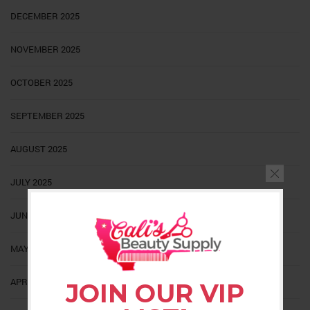
DECEMBER 2025
NOVEMBER 2025
OCTOBER 2025
SEPTEMBER 2025
AUGUST 2025
JULY 2025
JUNE 2025
MAY 2025
APRIL 2025
JOIN OUR VIP