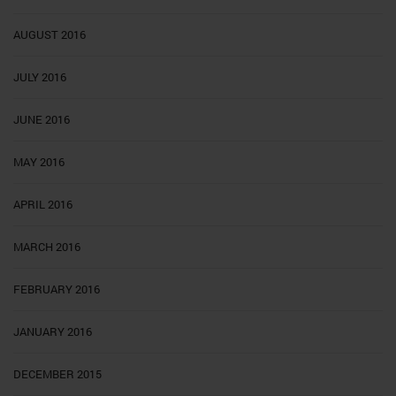
AUGUST 2016
JULY 2016
JUNE 2016
MAY 2016
APRIL 2016
MARCH 2016
FEBRUARY 2016
JANUARY 2016
DECEMBER 2015