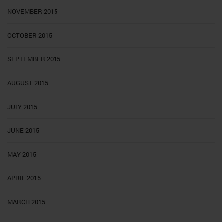
NOVEMBER 2015
OCTOBER 2015
SEPTEMBER 2015
AUGUST 2015
JULY 2015
JUNE 2015
MAY 2015
APRIL 2015
MARCH 2015