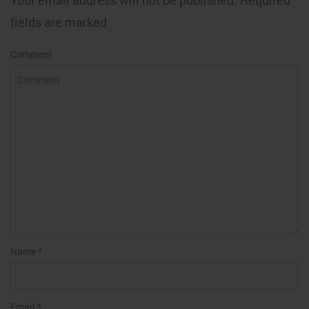
fields are marked
Comment
Name
*
Email
*