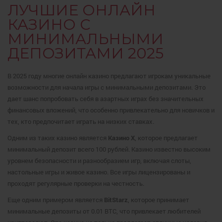
ЛУЧШИЕ ОНЛАЙН
КАЗИНО С
МИНИМАЛЬНЫМИ
ДЕПОЗИТАМИ 2025
В 2025 году многие онлайн казино предлагают игрокам уникальные
возможности для начала игры с минимальными депозитами. Это
дает шанс попробовать себя в азартных играх без значительных
финансовых вложений, что особенно привлекательно для новичков и
тех, кто предпочитает играть на низких ставках.
Одним из таких казино является
Казино X
, которое предлагает
минимальный депозит всего 100 рублей. Казино известно высоким
уровнем безопасности и разнообразием игр, включая слоты,
настольные игры и живое казино. Все игры лицензированы и
проходят регулярные проверки на честность.
Еще одним примером является
BitStarz
, которое принимает
минимальные депозиты от 0.01 BTC, что привлекает любителей