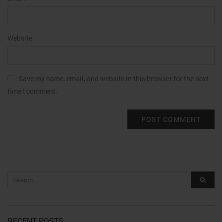
Website
Save my name, email, and website in this browser for the next
time I comment.
RECENT POSTS