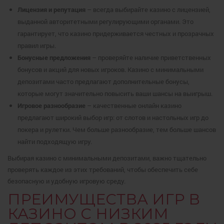
Лицензия и репутация
– всегда выбирайте казино с лицензией,
выданной авторитетными регулирующими органами. Это
гарантирует, что казино придерживается честных и прозрачных
правил игры.
Бонусные предложения
– проверяйте наличие приветственных
бонусов и акций для новых игроков. Казино с минимальными
депозитами часто предлагают дополнительные бонусы,
которые могут значительно повысить ваши шансы на выигрыш.
Игровое разнообразие
– качественные онлайн казино
предлагают широкий выбор игр: от слотов и настольных игр до
покера и рулетки. Чем больше разнообразие, тем больше шансов
найти подходящую игру.
Выбирая казино с минимальными депозитами, важно тщательно
проверять каждое из этих требований, чтобы обеспечить себе
безопасную и удобную игровую среду.
ПРЕИМУЩЕСТВА ИГР В
КАЗИНО С НИЗКИМ