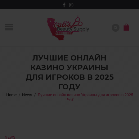
ЛУЧШИЕ ОНЛАЙН
КАЗИНО УКРАИНЫ
ДЛЯ ИГРОКОВ В 2025
ГОДУ
Home
/
News
/
Лучшие онлайн казино Украины для игроков в 2025
году
NEWS