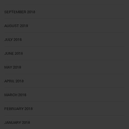
SEPTEMBER 2018
AUGUST 2018
JULY 2018
JUNE 2018
MAY 2018
APRIL 2018
MARCH 2018
FEBRUARY 2018
JANUARY 2018