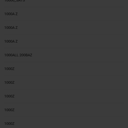
1000A Z
1000A Z
1000A Z
1000ALL 200BAZ
1000Z
1000Z
1000Z
1000Z
1000Z