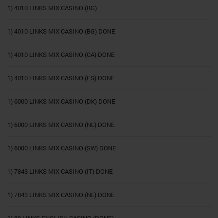
1) 4010 LINKS MIX CASINO (BG)
1) 4010 LINKS MIX CASINO (BG) DONE
1) 4010 LINKS MIX CASINO (CA) DONE
1) 4010 LINKS MIX CASINO (ES) DONE
1) 6000 LINKS MIX CASINO (DK) DONE
1) 6000 LINKS MIX CASINO (NL) DONE
1) 6000 LINKS MIX CASINO (SW) DONE
1) 7843 LINKS MIX CASINO (IT) DONE
1) 7843 LINKS MIX CASINO (NL) DONE
1) 80 LINKS ENGLISH CASINO (DONE)