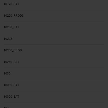
10170_SAT
10200_PROD3
10200_SAT
1020Z
10250_PROD
10260_SAT
1030I
10350_SAT
10390_SAT
104