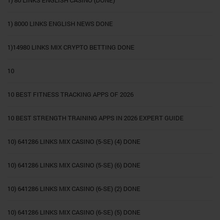
1) 8000 LINKS ENGLISH NEWS DONE
1)14980 LINKS MIX CRYPTO BETTING DONE
10
10 BEST FITNESS TRACKING APPS OF 2026
10 BEST STRENGTH TRAINING APPS IN 2026 EXPERT GUIDE
10) 641286 LINKS MIX CASINO (5-SE) (4) DONE
10) 641286 LINKS MIX CASINO (5-SE) (6) DONE
10) 641286 LINKS MIX CASINO (6-SE) (2) DONE
10) 641286 LINKS MIX CASINO (6-SE) (5) DONE