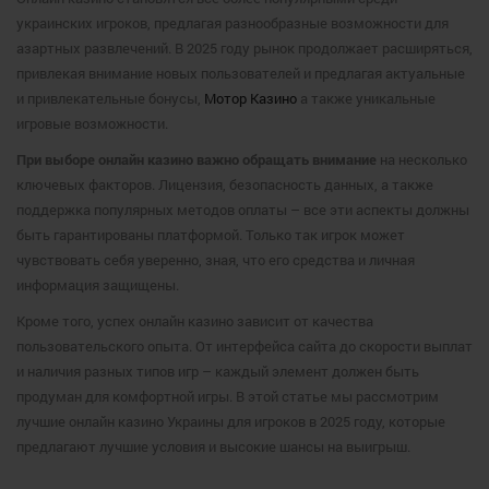
украинских игроков, предлагая разнообразные возможности для
азартных развлечений. В 2025 году рынок продолжает расширяться,
привлекая внимание новых пользователей и предлагая актуальные
и привлекательные бонусы,
Мотор Казино
а также уникальные
игровые возможности.
При выборе онлайн казино важно обращать внимание
на несколько
ключевых факторов. Лицензия, безопасность данных, а также
поддержка популярных методов оплаты – все эти аспекты должны
быть гарантированы платформой. Только так игрок может
чувствовать себя уверенно, зная, что его средства и личная
информация защищены.
Кроме того, успех онлайн казино зависит от качества
пользовательского опыта. От интерфейса сайта до скорости выплат
и наличия разных типов игр – каждый элемент должен быть
продуман для комфортной игры. В этой статье мы рассмотрим
лучшие онлайн казино Украины для игроков в 2025 году, которые
предлагают лучшие условия и высокие шансы на выигрыш.