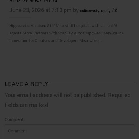
A16Z GENERATIVE AI
June 23, 2026 at 7:10 pm by
/
calisbeautysupply
0
Hippocratic AI raises $141M to staff hospitals with clinical AI
agents Story Partners with Stability AI to Empower Open-Source
Innovation for Creators and Developers Meanwhile,…
LEAVE A REPLY
Your email address will not be published. Required
fields are marked
Comment