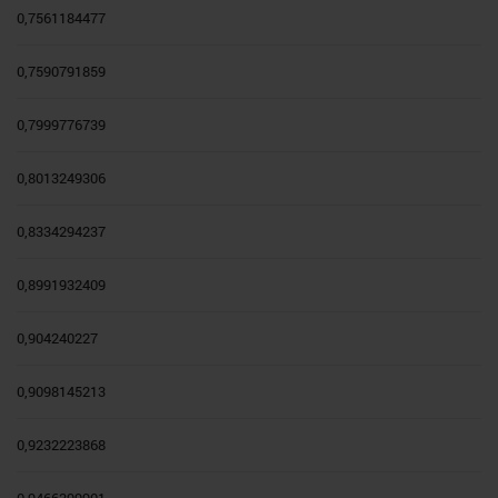
0,7561184477
0,7590791859
0,7999776739
0,8013249306
0,8334294237
0,8991932409
0,904240227
0,9098145213
0,9232223868
0,9466399901