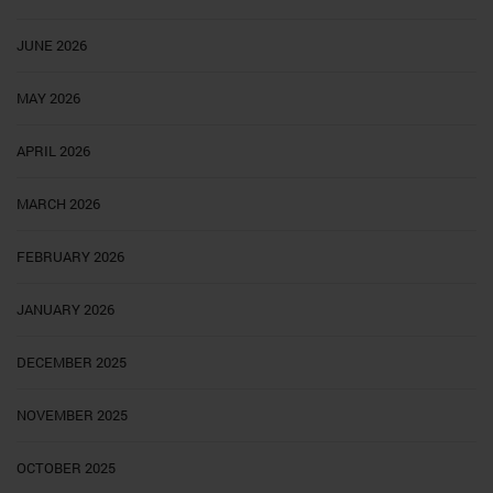
JUNE 2026
MAY 2026
APRIL 2026
MARCH 2026
FEBRUARY 2026
JANUARY 2026
DECEMBER 2025
NOVEMBER 2025
OCTOBER 2025