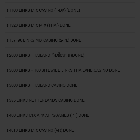
1) 1100 LINKS MIX CASINO (1-DK) (DONE)
1) 1320 LINKS MIX MIX (THAI) DONE
1) 157190 LINKS MIX CASINO (2-PL) DONE
1) 2000 LINKS THAILAND เว็บซื้อหวย (DONE)
1) 3000 LINKS + 100 SITEWIDE LINKS THAILAND CASINO DONE
1) 3000 LINKS THAILAND CASINO DONE
1) 385 LINKS NETHERLANDS CASINO DONE
1) 400 LINKS MIX APK APPSGAMES (PT) DONE
1) 4010 LINKS MIX CASINO (AR) DONE