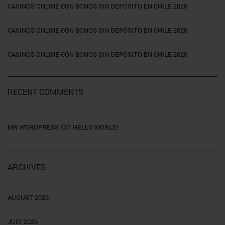
CASINOS ONLINE CON BONOS SIN DEPÓSITO EN CHILE 2026
CASINOS ONLINE CON BONOS SIN DEPÓSITO EN CHILE 2026
CASINOS ONLINE CON BONOS SIN DEPÓSITO EN CHILE 2026
RECENT COMMENTS
on
MR WORDPRESS
HELLO WORLD!
ARCHIVES
AUGUST 2026
JULY 2026