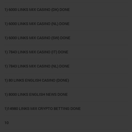
1) 6000 LINKS MIX CASINO (DK) DONE
1) 6000 LINKS MIX CASINO (NL) DONE
1) 6000 LINKS MIX CASINO (SW) DONE
1) 7843 LINKS MIX CASINO (IT) DONE
1) 7843 LINKS MIX CASINO (NL) DONE
1) 80 LINKS ENGLISH CASINO (DONE)
1) 8000 LINKS ENGLISH NEWS DONE
1)14980 LINKS MIX CRYPTO BETTING DONE
10