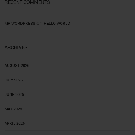
RECENT COMMENTS
on
MR WORDPRESS
HELLO WORLD!
ARCHIVES
AUGUST 2026
JULY 2026
JUNE 2026
MAY 2026
APRIL 2026