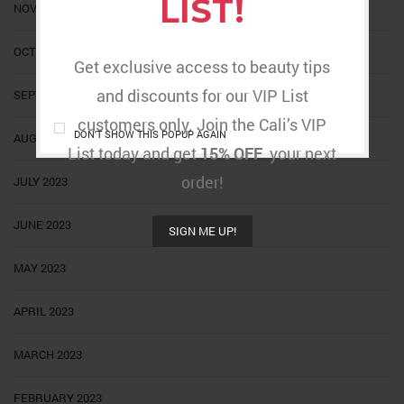
LIST!
NOVEMBER 2023
OCTOBER 2023
Get exclusive access to beauty tips
and discounts for our VIP List
SEPTEMBER 2023
customers only. Join the Cali’s VIP
DON'T SHOW THIS POPUP AGAIN
AUGUST 2023
List today and get
15% OFF
your next
order!
JULY 2023
JUNE 2023
SIGN ME UP!
MAY 2023
APRIL 2023
MARCH 2023
FEBRUARY 2023