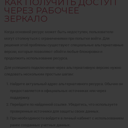
КАК ПОЛУЧИТЬ ДОСТУП
ЧЕРЕЗ РАБОЧЕЕ
ЗЕРКАЛО
Когда основной ресурс может быть недоступен, пользователи
могут столкнуться с ограничениями при попытке войти. Для
решения этой проблемы существуют специальные альтернативные
версии, которые позволяют обойти любые блокировки и
продолжить использование ресурса.
Для успешного подключения через альтернативную версию нужно
следовать нескольким простым шагам:
Найдите актуальный адрес альтернативного ресурса. Обычно он
предоставляется в официальных источниках или через
поддержку.
Перейдите по найденной ссылке. Убедитесь, что используете
проверенные источники для защиты своих данных.
При необходимости войдите в личный кабинет с использованием
ранее созданных учетных данных.