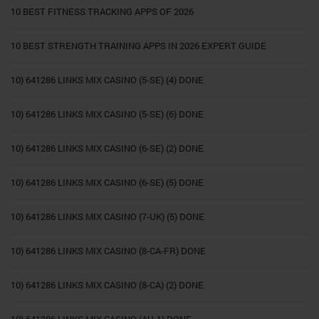
10 BEST FITNESS TRACKING APPS OF 2026
10 BEST STRENGTH TRAINING APPS IN 2026 EXPERT GUIDE
10) 641286 LINKS MIX CASINO (5-SE) (4) DONE
10) 641286 LINKS MIX CASINO (5-SE) (6) DONE
10) 641286 LINKS MIX CASINO (6-SE) (2) DONE
10) 641286 LINKS MIX CASINO (6-SE) (5) DONE
10) 641286 LINKS MIX CASINO (7-UK) (5) DONE
10) 641286 LINKS MIX CASINO (8-CA-FR) DONE
10) 641286 LINKS MIX CASINO (8-CA) (2) DONE
10) 641286 LINKS MIX CASINO (AU-1) DONE