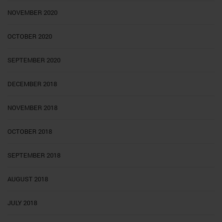
NOVEMBER 2020
OCTOBER 2020
SEPTEMBER 2020
DECEMBER 2018
NOVEMBER 2018
OCTOBER 2018
SEPTEMBER 2018
AUGUST 2018
JULY 2018