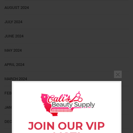
AUGUST 2024
JULY 2024
JUNE 2024
MAY 2024
APRIL 2024
MARCH 2024
FEBRUARY 2024
JANUARY 2024
DECEMBER 2023
JOIN OUR VIP