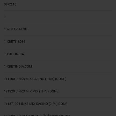
08.02.10
1
1 WIN AVIATOR
1-XBETI18034
1-XBETINDIA
1-XBETINDIA.COM
1) 1100 LINKS MIX CASINO (1-DK) (DONE)
1) 1320 LINKS MIX MIX (THAI) DONE
1) 157190 LINKS MIX CASINO (2-PL) DONE
1) 2000 LINKS THAILAND เว็บซื้อหวย (DONE)