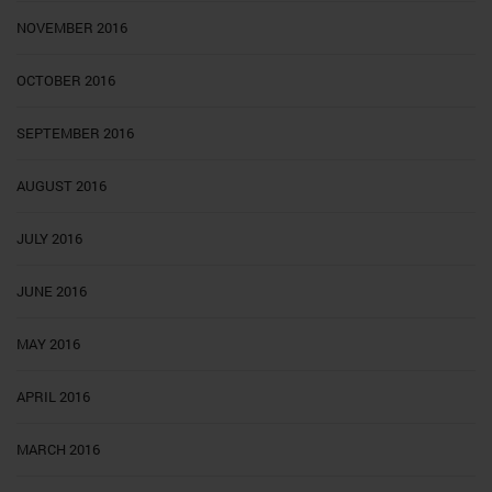
NOVEMBER 2016
OCTOBER 2016
SEPTEMBER 2016
AUGUST 2016
JULY 2016
JUNE 2016
MAY 2016
APRIL 2016
MARCH 2016