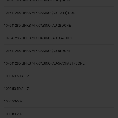
10) 641286 LINKS MIX CASINO (AU-10-11) DONE
10) 641286 LINKS MIX CASINO (AU-2) DONE
10) 641286 LINKS MIX CASINO (AU-3-4) DONE
10) 641286 LINKS MIX CASINO (AU-5) DONE
10) 641286 LINKS MIX CASINO (AU-6-7CHAST) DONE
1000 50-50 ALLZ
1000 50-50 ALLZ
1000 50-50Z
1000 80-20Z