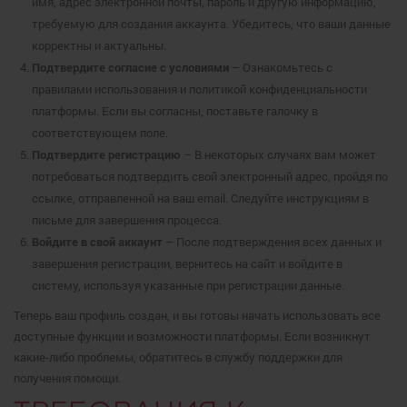
имя, адрес электронной почты, пароль и другую информацию,
требуемую для создания аккаунта. Убедитесь, что ваши данные
корректны и актуальны.
Подтвердите согласие с условиями
– Ознакомьтесь с
правилами использования и политикой конфиденциальности
платформы. Если вы согласны, поставьте галочку в
соответствующем поле.
Подтвердите регистрацию
– В некоторых случаях вам может
потребоваться подтвердить свой электронный адрес, пройдя по
ссылке, отправленной на ваш email. Следуйте инструкциям в
письме для завершения процесса.
Войдите в свой аккаунт
– После подтверждения всех данных и
завершения регистрации, вернитесь на сайт и войдите в
систему, используя указанные при регистрации данные.
Теперь ваш профиль создан, и вы готовы начать использовать все
доступные функции и возможности платформы. Если возникнут
какие-либо проблемы, обратитесь в службу поддержки для
получения помощи.