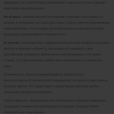
вращения, что значительно увеличивает шансы на успех и делает
игру более увлекательной.
Во-вторых
, наличие аккаунта позволяет игрокам участвовать в
акциях и конкурсах, которые доступны только зарегистрированным
пользователям. Это создает дополнительные возможности для
выигрыша и разнообразит игровой опыт.
В-третьих
, пользователи с оформленной учетной записью получают
доступ к личному кабинету, где можно отслеживать свои
достижения, управлять финансами и контролировать историю
ставок. Это обеспечивает удобство и прозрачность в процессе
игры.
В-четвертых, имея активный профиль, игроки могут
воспользоваться технической поддержкой, которая готова помочь
в любое время. Это гарантирует оперативное решение любых
возникших вопросов и проблем.
Таким образом, оформление учетной записи в игровом заведении
открывает множество преимуществ и делает процесс более
комфортным и выгодным.