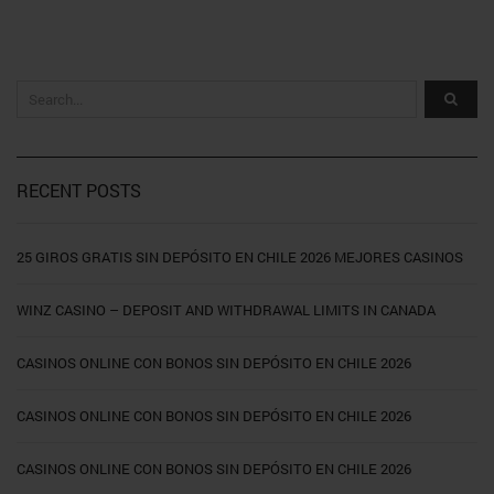
RECENT POSTS
25 GIROS GRATIS SIN DEPÓSITO EN CHILE 2026 MEJORES CASINOS
WINZ CASINO – DEPOSIT AND WITHDRAWAL LIMITS IN CANADA
CASINOS ONLINE CON BONOS SIN DEPÓSITO EN CHILE 2026
CASINOS ONLINE CON BONOS SIN DEPÓSITO EN CHILE 2026
CASINOS ONLINE CON BONOS SIN DEPÓSITO EN CHILE 2026