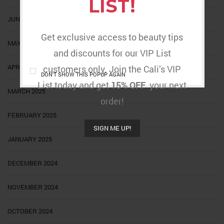
LIST!
JUNE 2025
Get exclusive access to beauty tips
MAY 2025
and discounts for our VIP List
APRIL 2025
customers only. Join the Cali’s VIP
DON'T SHOW THIS POPUP AGAIN
List today and get
15% OFF
your next
MARCH 2025
order!
FEBRUARY 2025
SIGN ME UP!
JANUARY 2025
DECEMBER 2024
NOVEMBER 2024
OCTOBER 2024