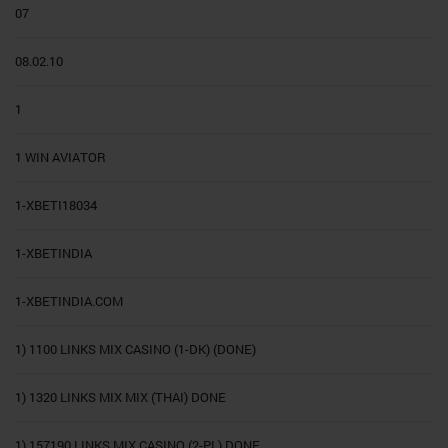
07
08.02.10
1
1 WIN AVIATOR
1-XBETI18034
1-XBETINDIA
1-XBETINDIA.COM
1) 1100 LINKS MIX CASINO (1-DK) (DONE)
1) 1320 LINKS MIX MIX (THAI) DONE
1) 157190 LINKS MIX CASINO (2-PL) DONE