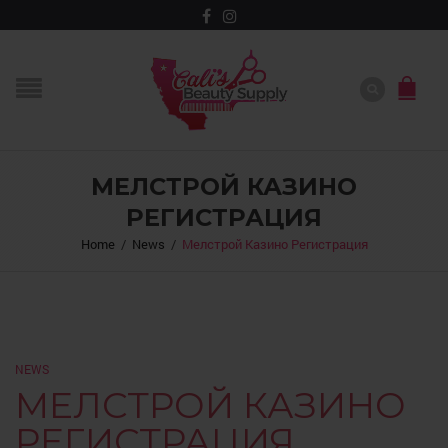
МЕЛСТРОЙ КАЗИНО
РЕГИСТРАЦИЯ
Home
/
News
/
Мелстрой Казино Регистрация
NEWS
МЕЛСТРОЙ КАЗИНО
РЕГИСТРАЦИЯ