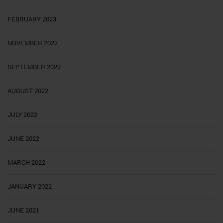
FEBRUARY 2023
NOVEMBER 2022
SEPTEMBER 2022
AUGUST 2022
JULY 2022
JUNE 2022
MARCH 2022
JANUARY 2022
JUNE 2021