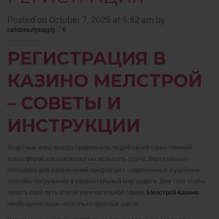
Posted on October 7, 2025 at 5:52 am by
/
calisbeautysupply
0
РЕГИСТРАЦИЯ В
КАЗИНО МЕЛСТРОЙ
– СОВЕТЫ И
ИНСТРУКЦИИ
Азартные игры всегда привлекали людей своей таинственной
атмосферой и возможностью испытать удачу. Виртуальные
площадки для развлечений предлагают современные и удобные
способы погружения в увлекательный мир азарта. Для того чтобы
начать свой путь в этой увлекательной сфере,
Мелстрой Казино
необходимо лишь несколько простых шагов.