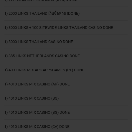
1) 2000 LINKS THAILAND เว็บซื้อหวย (DONE)
1) 3000 LINKS + 100 SITEWIDE LINKS THAILAND CASINO DONE
1) 3000 LINKS THAILAND CASINO DONE
1) 385 LINKS NETHERLANDS CASINO DONE
1) 400 LINKS MIX APK APPSGAMES (PT) DONE
1) 4010 LINKS MIX CASINO (AR) DONE
1) 4010 LINKS MIX CASINO (BG)
1) 4010 LINKS MIX CASINO (BG) DONE
1) 4010 LINKS MIX CASINO (CA) DONE