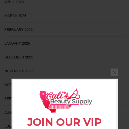
APRIL 2026
MARCH 2026
FEBRUARY 2026
JANUARY 2026
DECEMBER 2025
NOVEMBER 2025
OCTOBER 2025
SEPTEMBER 2025
AUGUST 2025
JOIN OUR VIP
JULY 2025