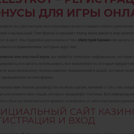
НУСЫ ДЛЯ ИГРЫ ОНЛ
разделе мы рассмотрим все ключевые аспекты вашего нового увлечения
ений и выигрышей. Платформа открывает перед вами двери в мир увлека
ус и цвет. Мы подробно расскажем о том,
Мелстрой Казино
как начать с
оваться привилегиями, которые ждут вас .
новичок или опытный игрок
, вы найдёте полезную информацию, которая 
трироваться и начать использовать все возможности, которые предоста
и по максимальному использованию предложений и акций, которые позво
 проведённого на платформе.
агаем вам полное руководство по всем шагам, начиная с того, как созда
ться множеством опций, которые предлагает система. Вся информация, 
гко и быстро включиться в процесс и получать от него максимум удовол
ИЦИАЛЬНЫЙ САЙТ КАЗИН
ГИСТРАЦИЯ И ВХОД