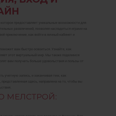
АЙН
, которое предоставляет уникальные возможности для
тельных развлечений, позволяя насладиться играми на
воё приключение, как войти в личный кабинет и
поможет вам быстро освоиться. Узнайте, как
вляет этот виртуальный мир. Мы также поделимся
лят вам получать больше удовольствия и пользы от
ть учетную запись, и заканчивая тем, как
представленная здесь, направлена на то, чтобы вы
ьствия.
О МЕЛСТРОЙ: