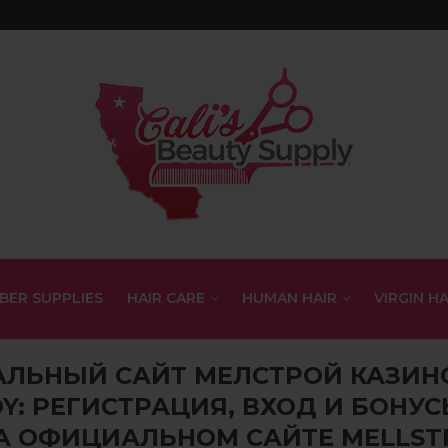
BER SUPPLIES
HAIR CARE
HUMAN HAIR
VIRGIN HA
ЛЬНЫЙ САЙТ МЕЛСТРОЙ КАЗИНО
Y: РЕГИСТРАЦИЯ, ВХОД И БОНУСЫ
А ОФИЦИАЛЬНОМ САЙТЕ MELLSTR