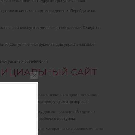
ь, а также заполните другие требуемые поля.
тправлено письмо с подтверждением. Перейдите по
запись, используя введенные ранее данные. Теперь вы
учите доступные инструменты для управления своей
 виртуальных развлечений.
ФИЦИАЛЬНЫЙ САЙТ
ам необходимо выполнить несколько простых шагов.
 функциями и услугами, доступными на портале.
ете специальную форму для авторизации. Введите в
ны, чтобы избежать проблем с доступом.
восстановления доступа, которая также расположена на