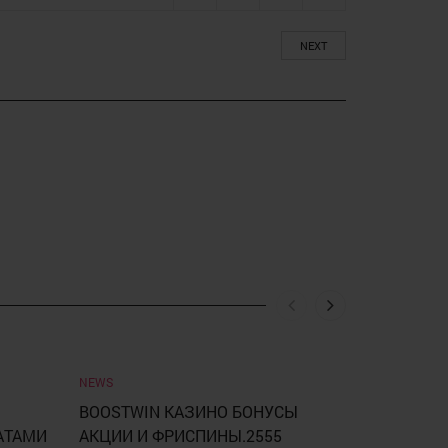
NEXT
NEWS
NEWS
BOOSTWIN КАЗИНО БОНУСЫ
GRANDPAS
АТАМИ
АКЦИИ И ФРИСПИНЫ.2555
GRANDPASH