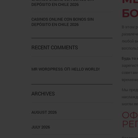
DEPÓSITO EN CHILE 2026
БО
CASINOS ONLINE CON BONOS SIN
DEPÓSITO EN CHILE 2026
В этом 
развлеч
любой вк
RECENT COMMENTS
воспольз
Будь то 
зарегис
on
MR WORDPRESS
HELLO WORLD!
советам
времени,
Мы предл
ARCHIVES
наслажда
могли ле
AUGUST 2026
ОФ
РЕ
JULY 2026