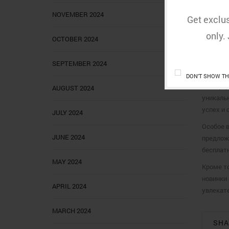
странице
NOVEMBER 2024
После у
Get exclus
эксклюз
only.
OCTOBER 2024
БО
МЕ
SEPTEMBER 2024
DON'T SHOW TH
Платфор
AUGUST 2024
уникаль
успех и
JULY 2024
Особое 
JUNE 2024
предлож
бесплатн
MAY 2024
Кроме т
новинки 
APRIL 2024
увлекат
MARCH 2024
SHA