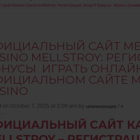
рой Казино Casino Mellstroy: Регистрация, Вход И Бонусы ️ Играть Онлай
ИЦИАЛЬНЫЙ САЙТ МЕ
SINO MELLSTROY: РЕГИ
НУСЫ ️ ИГРАТЬ ОНЛАЙ
ИЦИАЛЬНОМ САЙТЕ M
SINO
 on October 7, 2025 at 2:09 am by
/
calisbeautysupply
0
ФИЦИАЛЬНЫЙ САЙТ К
LLSTROY – РЕГИСТРАЦ