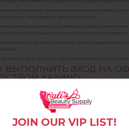
ый адрес электронной почты, придумайте и подтвердите надежный парол
дтвердите свои данные. На указанный вами электронный адрес будет о
 этом письме, чтобы завершить процесс регистрации.
сле подтверждения, вернитесь на платформу и войдите в свою учетную 
ознакомиться с доступными опциями и начать пользоваться сервисами.
и необходимости, настройте свой профиль, добавьте предпочтения и из
 записью.
тим простым шагам, вы быстро и без проблем начнете свой путь в мире
К ВЫПОЛНИТЬ ВХОД НА О
ЛСТРОЙ КАЗИНО
о чтобы начать использовать возможности предложенные платформой, в
 доступа к вашему личному кабинету позволяет вам пользоваться всеми
х, откройте веб-ресурс в вашем браузере. На главной странице вы найд
твующие поля ваш логин и пароль. Убедитесь, что вводимые данные вер
JOIN OUR VIP LIST!
ас возникли трудности или вы забыли пароль, воспользуйтесь функцией 