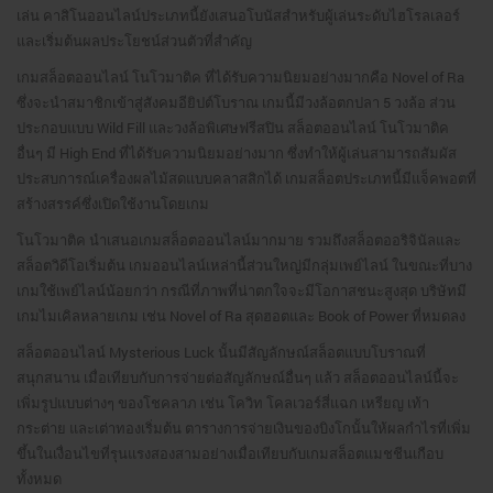
เล่น คาสิโนออนไลน์ประเภทนี้ยังเสนอโบนัสสำหรับผู้เล่นระดับไฮโรลเลอร์
และเริ่มต้นผลประโยชน์ส่วนตัวที่สำคัญ
เกมสล็อตออนไลน์ โนโวมาติค ที่ได้รับความนิยมอย่างมากคือ Novel of Ra
ซึ่งจะนำสมาชิกเข้าสู่สังคมอียิปต์โบราณ เกมนี้มีวงล้อตกปลา 5 วงล้อ ส่วน
ประกอบแบบ Wild Fill และวงล้อพิเศษฟรีสปิน สล็อตออนไลน์ โนโวมาติค
อื่นๆ มี High End ที่ได้รับความนิยมอย่างมาก ซึ่งทำให้ผู้เล่นสามารถสัมผัส
ประสบการณ์เครื่องผลไม้สดแบบคลาสสิกได้ เกมสล็อตประเภทนี้มีแจ็คพอตที่
สร้างสรรค์ซึ่งเปิดใช้งานโดยเกม
โนโวมาติค นำเสนอเกมสล็อตออนไลน์มากมาย รวมถึงสล็อตออริจินัลและ
สล็อตวิดีโอเริ่มต้น เกมออนไลน์เหล่านี้ส่วนใหญ่มีกลุ่มเพย์ไลน์ ในขณะที่บาง
เกมใช้เพย์ไลน์น้อยกว่า กรณีที่ภาพที่น่าตกใจจะมีโอกาสชนะสูงสุด บริษัทมี
เกมไมเคิลหลายเกม เช่น Novel of Ra สุดฮอตและ Book of Power ที่หมดลง
สล็อตออนไลน์ Mysterious Luck นั้นมีสัญลักษณ์สล็อตแบบโบราณที่
สนุกสนาน เมื่อเทียบกับการจ่ายต่อสัญลักษณ์อื่นๆ แล้ว สล็อตออนไลน์นี้จะ
เพิ่มรูปแบบต่างๆ ของโชคลาภ เช่น โควิท โคลเวอร์สี่แฉก เหรียญ เท้า
กระต่าย และเต่าทองเริ่มต้น ตารางการจ่ายเงินของบิงโกนั้นให้ผลกำไรที่เพิ่ม
ขึ้นในเงื่อนไขที่รุนแรงสองสามอย่างเมื่อเทียบกับเกมสล็อตแมชชีนเกือบ
ทั้งหมด