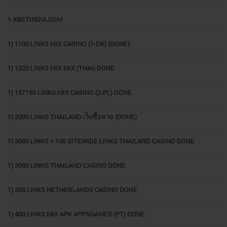
1-XBETINDIA.COM
1) 1100 LINKS MIX CASINO (1-DK) (DONE)
1) 1320 LINKS MIX MIX (THAI) DONE
1) 157190 LINKS MIX CASINO (2-PL) DONE
1) 2000 LINKS THAILAND เว็บซื้อหวย (DONE)
1) 3000 LINKS + 100 SITEWIDE LINKS THAILAND CASINO DONE
1) 3000 LINKS THAILAND CASINO DONE
1) 385 LINKS NETHERLANDS CASINO DONE
1) 400 LINKS MIX APK APPSGAMES (PT) DONE