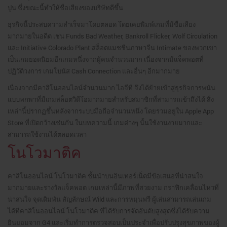
ปูน ซึ่งขณะนี้ทำให้ชื่อเสียงของบริษัทดีขึ้น
ธุรกิจนี้ประสบความสำเร็จมาโดยตลอด โดยเคยพิมพ์เกมที่มีชื่อเสียง
มากมายในอดีต เช่น Funds Bad Weather, Bankroll Flicker, Wolf Circulation
และ Initiative Colorado Plant สล็อตแมชชีนภาษาจีน Intimate ของพวกเขา
เป็นเกมยอดนิยมอีกเกมหนึ่งจากผู้คนจำนวนมาก เนื่องจากมีแจ็คพอตที่
ปฏิวัติวงการ เกมโบนัส Cash Connection และอื่นๆ อีกมากมาย
เนื่องจากมีคาสิโนออนไลน์จำนวนมาก ไอจีที จึงได้ย้ายเข้าสู่ธุรกิจการพนัน
แบบพกพาที่มีเกมสล็อตวิดีโอมากมายสำหรับสมาชิกที่สามารถเข้าถึงได้ สิ่ง
เหล่านี้ปรากฏขึ้นหลังจากระบบมือถือจำนวนหนึ่ง โดยรวมอยู่ใน Apple App
Store ที่เปิดกว้างเช่นกัน ในบทความนี้ เกมต่างๆ นั้นใช้งานง่ายมากและ
สามารถใช้งานได้ตลอดเวลา
โนโวมาติค
คาสิโนออนไลน์ โนโวมาติค ชั้นนำบนอินเทอร์เน็ตมีข้อเสนอที่น่าสนใจ
มากมายและรางวัลแจ็คพอต เกมเหล่านี้มีภาพที่สวยงาม กราฟิกเคลื่อนไหวที่
น่าสนใจ จุดเดิมพัน สัญลักษณ์ Wild และการหมุนฟรี ผู้เล่นสามารถเล่นเกม
ได้ที่คาสิโนออนไลน์ โนโวมาติค ที่ได้รับการจัดอันดับสูงสุดซึ่งได้รับความ
ยินยอมจาก G4 และเริ่มทำการตรวจสอบเป็นประจำเพื่อปรับปรุงสุขภาพของผู้