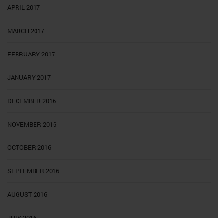
APRIL 2017
MARCH 2017
FEBRUARY 2017
JANUARY 2017
DECEMBER 2016
NOVEMBER 2016
OCTOBER 2016
SEPTEMBER 2016
AUGUST 2016
JULY 2016