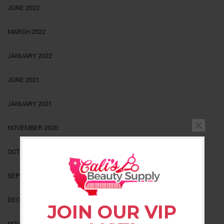
JUNE 2022
MARCH 2022
JANUARY 2022
JUNE 2021
JANUARY 2021
NOVEMBER 2020
OCTOBER 2020
SEPTEMBER 2020
DECEMBER 2018
JOIN OUR VIP
NOVEMBER 2018