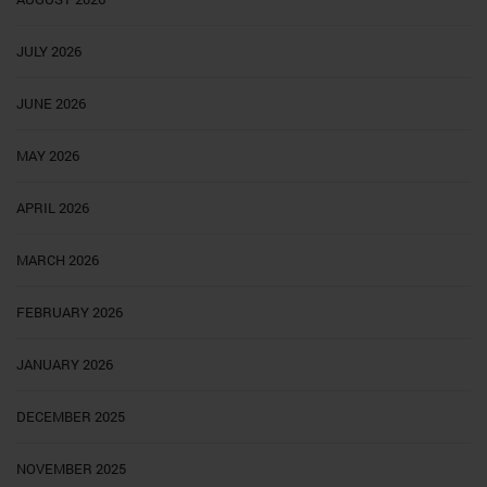
JULY 2026
JUNE 2026
MAY 2026
APRIL 2026
MARCH 2026
FEBRUARY 2026
JANUARY 2026
DECEMBER 2025
NOVEMBER 2025