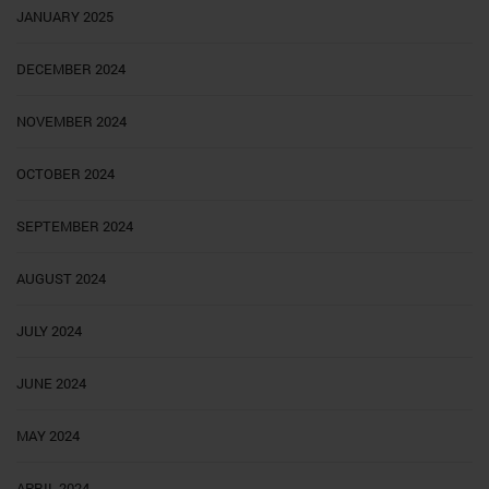
JANUARY 2025
DECEMBER 2024
NOVEMBER 2024
OCTOBER 2024
SEPTEMBER 2024
AUGUST 2024
JULY 2024
JUNE 2024
MAY 2024
APRIL 2024