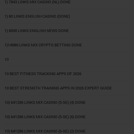
1) 7843 LINKS MIX CASINO (NL) DONE
1) 80 LINKS ENGLISH CASINO (DONE)
1) 8000 LINKS ENGLISH NEWS DONE
1)14980 LINKS MIX CRYPTO BETTING DONE
10
10 BEST FITNESS TRACKING APPS OF 2026
10 BEST STRENGTH TRAINING APPS IN 2026 EXPERT GUIDE
10) 641286 LINKS MIX CASINO (5-SE) (4) DONE
10) 641286 LINKS MIX CASINO (5-SE) (6) DONE
10) 641286 LINKS MIX CASINO (6-SE) (2) DONE