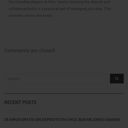
For Canadian players at Winz Casino, knowing the deposit and
withdrawal limits is a practical part of managing your play. This
overview covers the exact…
Comments are closed
RECENT POSTS
25 GIROS GRATIS SIN DEPÓSITO EN CHILE 2026 MEJORES CASINOS