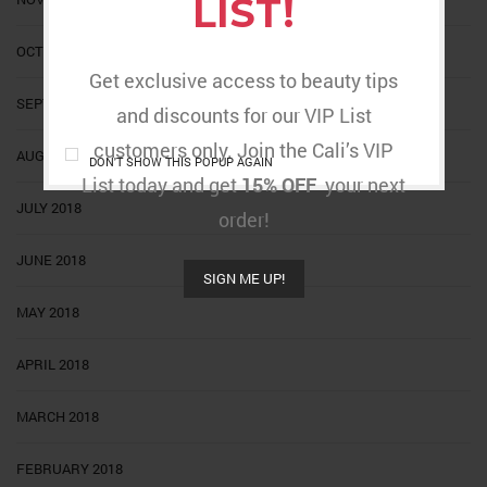
LIST!
OCTOBER 2018
Get exclusive access to beauty tips
SEPTEMBER 2018
and discounts for our VIP List
customers only. Join the Cali’s VIP
AUGUST 2018
DON'T SHOW THIS POPUP AGAIN
List today and get
15% OFF
your next
JULY 2018
order!
JUNE 2018
SIGN ME UP!
MAY 2018
APRIL 2018
MARCH 2018
FEBRUARY 2018