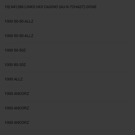
10) 641286 LINKS MIX CASINO (AU-6-7CHAST) DONE
1000 50-50 ALLZ
1000 50-50 ALLZ
1000 50-50Z
1000 80-20Z
1000 ALLZ
1000 ANCORZ
1000 ANCORZ
1000 ANCORZ