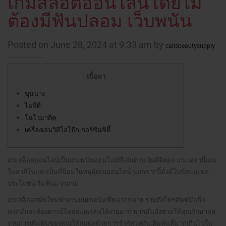
เกมสล็อตออนไลน์โดยไม่
ต้องมีฟันปลอม เว็บพนัน
Posted on June 28, 2024 at 9:33 am by
calisbeautysupply
เนื้อหา
ขุนนาง
ไอจีที
โนโวมาติค
เครื่องเล่นวิดีโอโป๊กเกอร์ซินซิตี้
เกมสล็อตออนไลน์เป็นเกมพนันออนไลน์ที่เล่นด้วยเงินดิจิตอล เกมเหล่านี้เล่น
ในคาสิโนและเป็นที่นิยมในหมู่ผู้เล่นออนไลน์ นอกจากนี้ยังมีโบนัสและผล
ประโยชน์เริ่มต้นมากมาย
เกมสล็อตสมัยใหม่ทำงานบนเทคนิคที่หลากหลาย รวมถึงโทรศัพท์มือถือ
พวกมันจะต้องดาวน์โหลดและเล่นได้ง่ายมาก พวกมันยังช่วยให้คุณรักษาผล
งานการเดิมพันของคุณให้สมดุลด้วยการจำกัดวงเงินเดิมพันที่มากเกินไปใน