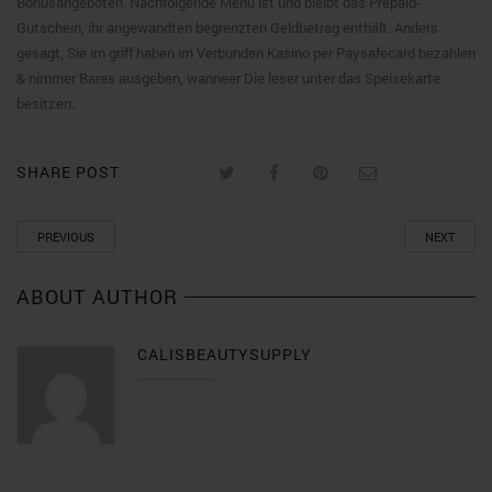
Bonusangeboten. Nachfolgende Menü ist und bleibt das Prepaid-
Gutschein, ihr angewandten begrenzten Geldbetrag enthält. Anders
gesagt, Sie im griff haben im Verbunden Kasino per Paysafecard bezahlen
& nimmer Bares ausgeben, wanneer Die leser unter das Speisekarte
besitzen.
SHARE POST
PREVIOUS
NEXT
ABOUT AUTHOR
CALISBEAUTYSUPPLY