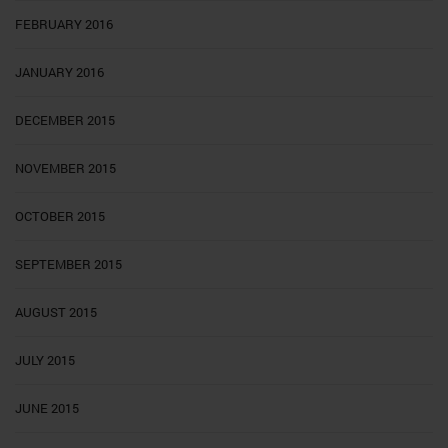
FEBRUARY 2016
JANUARY 2016
DECEMBER 2015
NOVEMBER 2015
OCTOBER 2015
SEPTEMBER 2015
AUGUST 2015
JULY 2015
JUNE 2015