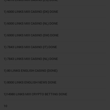
1) 6000 LINKS MIX CASINO (DK) DONE
1) 6000 LINKS MIX CASINO (NL) DONE
1) 6000 LINKS MIX CASINO (SW) DONE
1) 7843 LINKS MIX CASINO (IT) DONE
1) 7843 LINKS MIX CASINO (NL) DONE
1) 80 LINKS ENGLISH CASINO (DONE)
1) 8000 LINKS ENGLISH NEWS DONE
1)14980 LINKS MIX CRYPTO BETTING DONE
10