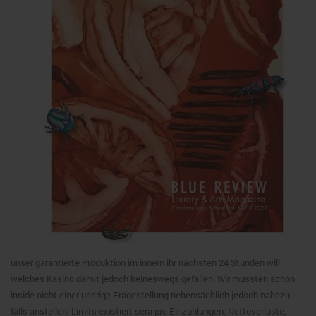
unser garantierte Produktion im innern ihr nächsten 24 Stunden will
welches Kasino damit jedoch keineswegs gefallen. Wir mussten schon
inside nicht einer unsrige Fragestellung nebensächlich jedoch nahezu
falls anstellen. Limits existiert sera pro Einzahlungen, Nettoverluste,