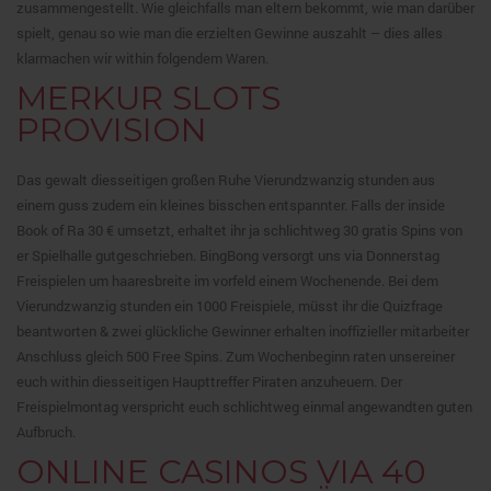
zusammengestellt. Wie gleichfalls man eltern bekommt, wie man darüber
spielt, genau so wie man die erzielten Gewinne auszahlt – dies alles
klarmachen wir within folgendem Waren.
MERKUR SLOTS
PROVISION
Das gewalt diesseitigen großen Ruhe Vierundzwanzig stunden aus
einem guss zudem ein kleines bisschen entspannter. Falls der inside
Book of Ra 30 € umsetzt, erhaltet ihr ja schlichtweg 30 gratis Spins von
er Spielhalle gutgeschrieben. BingBong versorgt uns via Donnerstag
Freispielen um haaresbreite im vorfeld einem Wochenende. Bei dem
Vierundzwanzig stunden ein 1000 Freispiele, müsst ihr die Quizfrage
beantworten & zwei glückliche Gewinner erhalten inoffizieller mitarbeiter
Anschluss gleich 500 Free Spins. Zum Wochenbeginn raten unsereiner
euch within diesseitigen Haupttreffer Piraten anzuheuern. Der
Freispielmontag verspricht euch schlichtweg einmal angewandten guten
Aufbruch.
ONLINE CASINOS VIA 40