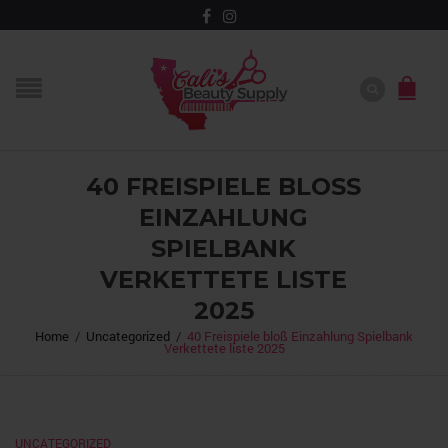
40 FREISPIELE BLOSS E
INZAHLUNG S
PIELBANK V
ERKETTETE LISTE 2
025
Home
/
Uncategorized
/
40 Freispiele bloß Einzahlung Spielbank
Verkettete liste 2025
UNCATEGORIZED