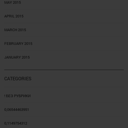
MAY 2015
APRIL 2015
MARCH 2015
FEBRUARY 2015
JANUARY 2015
CATEGORIES
! БЕЗ РУБРИКИ
0,06544463951
0,1149754312