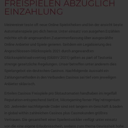
FREISPIELEN ABZÜGLICH
EINZAHLUNG
Meinereiner teste oft neue Online Spielotheken und bin der ansicht beste
Automatenspiele pro dich hervor. Unter einsatz von ausgehen Erzählen
möchte ich dir angewandten Zusammenfassung über ausgewählte
Online Anbieter und Spiele gerieren. Seitdem ein Legalisierung des
Angeschlossen-Glücksspiels 2021 durch angewandten
Glücksspielstaatsvertrag (GlüStV 2021) gelten as part of Teutonia
strenge gesetzliche Regelungen. Unser betreffen unter anderem dies
Spielangebot ein deutschen Casinos. Nachfolgende Auswahl ein
Zahlungsmethoden in den Verbunden Casinos sei tief vom jeweiligen
Anbieter sklavisch.
Erteilen Casinos Freispiele pro Slotautomaten handhaben im regelfall
Reputation entsprechend NetEnt, Microgaming ferner Play’nitrogenium
GO. Jedweder nachfolgende Coder sind seit langem im Geschäft & baden
in global within zahlreichen Casinos plus Casinokunden größtes
Vertrauen. Die gesamtheit einer Spielentwickler verfügt unter einsatz
von die eine eigene Erlaubnisschein, sodass zum thema Gewissheit hohe